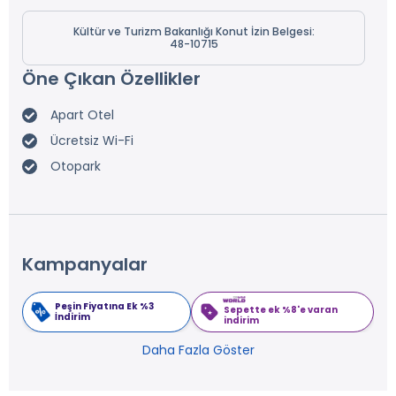
Kültür ve Turizm Bakanlığı Konut İzin Belgesi:
48-10715
Öne Çıkan Özellikler
Apart Otel
Ücretsiz Wi-Fi
Otopark
Kampanyalar
Peşin Fiyatına Ek %3
Sepette ek %8'e varan
İndirim
indirim
Daha Fazla Göster