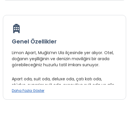
Genel Özellikler
Limon Apart, Muğla’nın Ula ilçesinde yer alıyor. Otel,
doğanın yeşilliğinin ve denizin maviliğini bir arada
görebileceğiniz huzurlu tatil imkanı sunuyor.
Apart oda, suit oda, deluxe oda, çatı katı oda,
stüdyo, superior suit oda, executive suit oda ve aile
odası çeşitleriyle toplam 6 odada hizmet veren
Daha Fazla Göster
Limon Apart otelin tüm odalarında; klima, oturma
grubu, LCD televizyon, uydu yayını kanalları, ütü,
masa, bulaşık makinesi, tüm mutfak aletleri, özel
banyo, havlu, terlik, banyo/kozmetik ürünleri ve fön
makinesi bulunmaktadır.