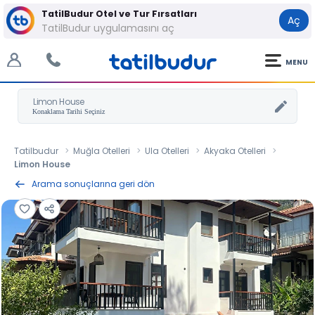
TatilBudur Otel ve Tur Fırsatları
Aç
TatilBudur uygulamasını aç
MENU
Limon House
Tatilbudur
Muğla Otelleri
Ula Otelleri
Akyaka Otelleri
Limon House
Arama sonuçlarına geri dön