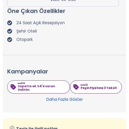
Öne Çıkan Özellikler
24 Saat Açık Resepsiyon
Şehir Oteli
Otopark
Kampanyalar
Sepette ek %8'e varan
Peşin Fiyatına 3 Taksit
indirim
Daha Fazla Göster
Tesis ile ilgili notlar