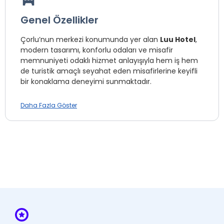
Genel Özellikler
Çorlu’nun merkezi konumunda yer alan
Luu Hotel
,
modern tasarımı, konforlu odaları ve misafir
memnuniyeti odaklı hizmet anlayışıyla hem iş hem
de turistik amaçlı seyahat eden misafirlerine keyifli
bir konaklama deneyimi sunmaktadır.
Cemaliye Mahallesi Doktor Hakkı Görenli Sokak
Daha Fazla Göster
No:17, Çorlu
adresinde bulunan otelimiz, şehir
merkezine ve önemli ulaşım noktalarına kolay erişim
imkânı sağlayarak misafirlerine avantajlı bir konum
sunar. Şık ve fonksiyonel şekilde tasarlanan
odalarımızda konforunuz için ihtiyaç duyabileceğiniz
tüm detaylar düşünülmüştür.
Oda Seçeneklerimiz
Deluxe Oda
Geniş ve ferah yaşam alanı sunan Deluxe Odamız,