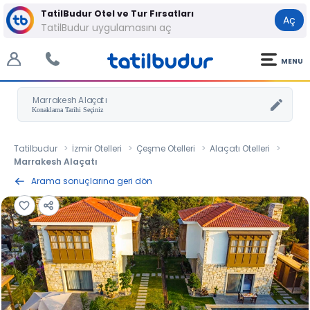
TatilBudur Otel ve Tur Fırsatları
Aç
TatilBudur uygulamasını aç
MENU
Marrakesh Alaçatı
Tatilbudur
İzmir Otelleri
Çeşme Otelleri
Alaçatı Otelleri
Marrakesh Alaçatı
Arama sonuçlarına geri dön