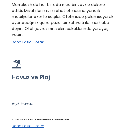
Marrakesh'de her bir oda ince bir zevkle dekore
edildi. Misafirlerimizin rahat etmesine yönelik
mobilyalar özenle seçildi. Otelimizde gülümseyerek
uyanacağınız güne güzel bir kahvaltı ile merhaba
deyin. Otel çevresinin sakin sokaklarında yürüyüş
yapın.
Daha Fazla Göster
Gününüzü ister Alaçatı Port bölgesinde sörf yaparak;
ister Çeşme Alaçatı bölgesinin güzel koylarından
birinde, isterseniz de otelimizin havuzunda
serinleyerek geçirin. Keyfin ve lezzetin merkezi olan
Alaçatı’nın o güzelim dar sokaklarında sosyal
Havuz ve Plaj
hareketliliğin içinde yer alın. Marrakesh'de Alaçatı’nın
güneşi gibi mutluluğu gün boyu yüreğinizde
hissedeceksiniz.
Açık Havuz
Tesis lokasyon bilgileri
Çeşme Alaçatı'da konumlanmaktadır.
* ile işaretli özellikler ücretlidir.
Daha Fazla Göster