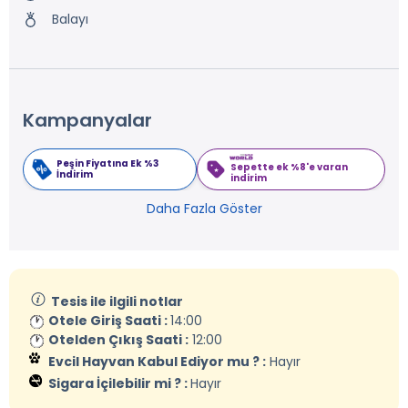
Balayı
Kampanyalar
Peşin Fiyatına Ek %3
Sepette ek %8'e varan
İndirim
indirim
Daha Fazla Göster
Tesis ile ilgili notlar
Otele Giriş Saati :
14:00
Otelden Çıkış Saati :
12:00
Evcil Hayvan Kabul Ediyor mu ? :
Hayır
Sigara İçilebilir mi ? :
Hayır