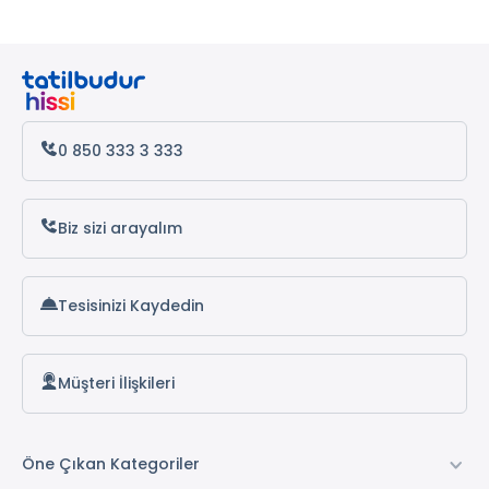
Kemer Otelleri
Elektrik
Su
Datça Otelleri
Müstakil Bahçe
Antalya Otelleri
Concierge Hizmeti
Alanya Otelleri
0 850 333 3 333
* ile işaretli özellikler ücretlidir.
Biz sizi arayalım
Tesisinizi Kaydedin
Müşteri İlişkileri
Öne Çıkan Kategoriler