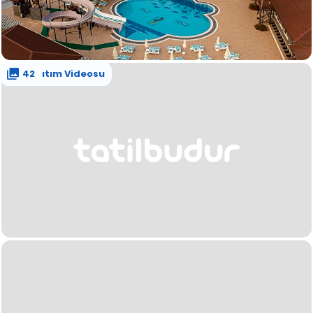
Tanıtım Videosu
42