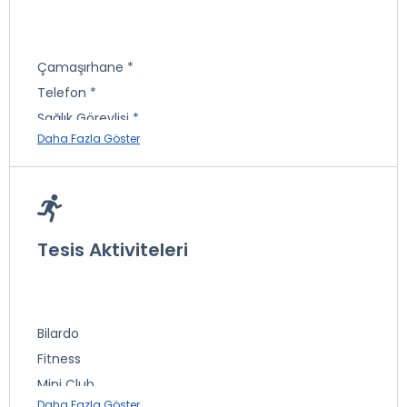
Çamaşırhane *
Telefon *
Sağlık Görevlisi *
Daha Fazla Göster
Masaj *
Emanet Kasa *
Güzellik Salonu *
Jakuzi
İnternet *
Tesis Aktiviteleri
Sauna
Türk Hamamı
Spa Merkezi *
Bilardo
Fitness
* ile işaretli özellikler ücretlidir.
Mini Club
Daha Fazla Göster