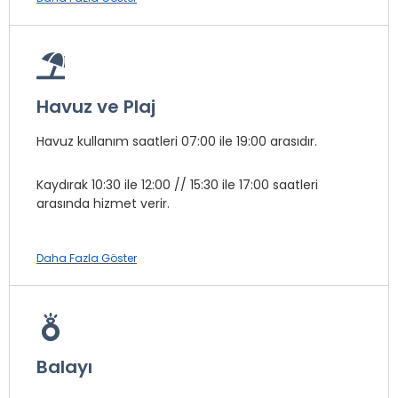
Aerobik
Çocuk Animasyonu
Soft Animasyon
Havuz ve Plaj
* ile işaretli özellikler ücretlidir.
Havuz kullanım saatleri 07:00 ile 19:00 arasıdır.
Kaydırak 10:30 ile 12:00 // 15:30 ile 17:00 saatleri
arasında hizmet verir.
Tesiste 2 bantlı yetişkin kaydırağı, tek bantlı çocuk su
Daha Fazla Göster
kaydırağı mevcuttur.
Plajda soft içecekler mevcuttur.
Deniz içi taşlı ve kademeli olarak derinleşir.
Balayı