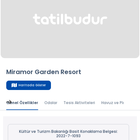
Miramor Garden Resort
Haritada Göster
Genel Özellikler
Odalar
Tesis Aktiviteleri
Havuz ve Plaj
Bal
Kültür ve Turizm Bakanlığı Basit Konaklama Belgesi:
2022-7-1093