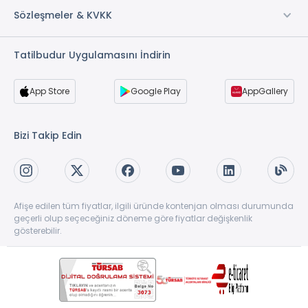
TV Odası
Sözleşmeler & KVKK
Açık Otopark
Sigara İçilmeyen Odalar
Tatilbudur Uygulamasını İndirin
Su
Concierge Hizmeti
App Store
Google Play
AppGallery
* ile işaretli özellikler ücretlidir.
Bizi Takip Edin
Afişe edilen tüm fiyatlar, ilgili üründe kontenjan olması durumunda
geçerli olup seçeceğiniz döneme göre fiyatlar değişkenlik
gösterebilir.