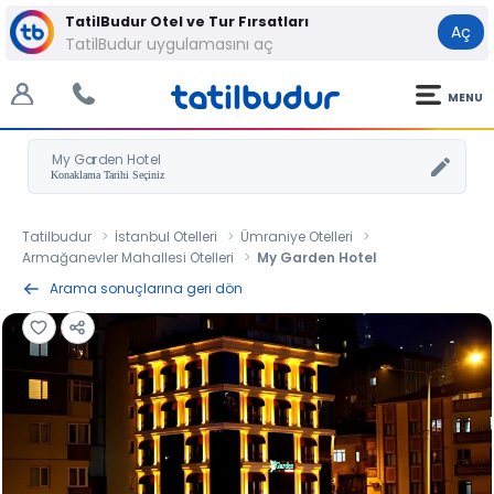
TatilBudur Otel ve Tur Fırsatları
Aç
TatilBudur uygulamasını aç
MENU
My Garden Hotel
Tatilbudur
İstanbul Otelleri
Ümraniye Otelleri
Armağanevler Mahallesi Otelleri
My Garden Hotel
Arama sonuçlarına geri dön