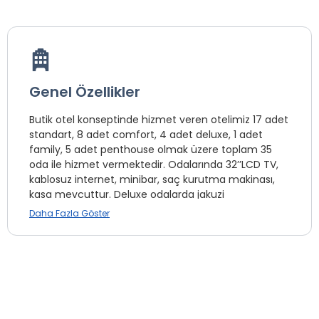
Genel Özellikler
Butik otel konseptinde hizmet veren otelimiz 17 adet
standart, 8 adet comfort, 4 adet deluxe, 1 adet
family, 5 adet penthouse olmak üzere toplam 35
oda ile hizmet vermektedir. Odalarında 32’’LCD TV,
kablosuz internet, minibar, saç kurutma makinası,
kasa mevcuttur. Deluxe odalarda jakuzi
bulunmaktadır. Otelin tüm alanlarında kablosuz
Daha Fazla Göster
internet mevcuttur. Ücretsiz otopark bulunmaktadır.
Otel şehrin merkezinde, otoban bağlantı yollarına 2
dk mesafededir. Sabiha Gökçen Haæ©valimanı’na
27 km, İstanbul Havalimanı’na 40 km uzaklıktadır.
Büyük Çamlıca Tepesi, Millet Parkı, Adile Sultan Kasrı,
Beylerbeyi Hamamı, İstanbul Grafik Sanatlar Müzesi
yakınlarında görülmeye değer yerlerdir. Haldun