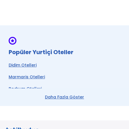
Wi-fi
* ile işaretli özellikler ücretlidir.
Restaurant & Bar *
Sigara İçilmeyen Odalar
* ile işaretli özellikler ücretlidir.
Popüler Yurtiçi Oteller
Didim Otelleri
Marmaris Otelleri
Bodrum Otelleri
Daha Fazla Göster
Çeşme Otelleri
Kemer Otelleri
Datça Otelleri