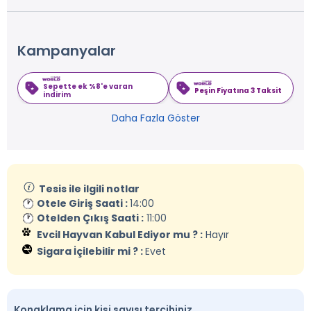
Kampanyalar
Sepette ek %8'e varan
Peşin Fiyatına 3 Taksit
indirim
Daha Fazla Göster
Tesis ile ilgili notlar
Otele Giriş Saati :
14:00
Otelden Çıkış Saati :
11:00
Evcil Hayvan Kabul Ediyor mu ? :
Hayır
Sigara İçilebilir mi ? :
Evet
Konaklama için kişi sayısı tercihiniz