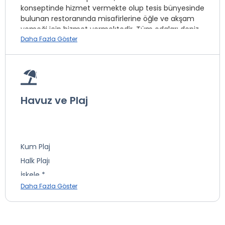
konseptinde hizmet vermekte olup tesis bünyesinde
bulunan restoranında misafirlerine öğle ve akşam
yemeği için hizmet vermektedir. Tüm odaları deniz
manzaralı olan otelimizde odalarımız özel tasarımdır.
Daha Fazla Göster
Tesis lokasyon bilgileri
North Beach Boutique Otel Atakum Merkez'inde olup
Havuz ve Plaj
eğlence mekanları ile iç içedir.
Kum Plaj
Çamaşırhane *
Halk Plajı
İnternet
İskele *
Split Klima
Daha Fazla Göster
Mavi Bayraklı Plaj
Transfer Hizmeti *
Kum ve Çakıl Plaj
Ütü Hizmeti *
Sığ Deniz
Butik *