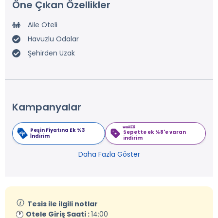
Öne Çıkan Özellikler
Aile Oteli
Havuzlu Odalar
Şehirden Uzak
Kampanyalar
Peşin Fiyatına Ek %3
Sepette ek %8'e varan
İndirim
indirim
Daha Fazla Göster
Tesis ile ilgili notlar
Otele Giriş Saati :
14:00