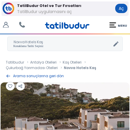
TatilBudur Otel ve Tur Fırsatları
Aç
TatilBudur uygulamasını aç
MENU
Novva Hotels Kaş
Tatilbudur
Antalya Otelleri
Kaş Otelleri
Çukurbağ Yarımadası Otelleri
Novva Hotels Kaş
Arama sonuçlarına geri dön