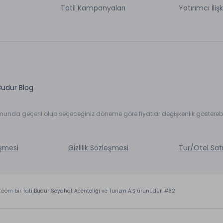
Tatil Kampanyaları
Yatırımcı İlişk
Budur Blog
umunda geçerli olup seçeceğiniz döneme göre fiyatlar değişkenlik gösterebil
eşmesi
Gizlilik Sözleşmesi
Tur/Otel Sat
r.com bir TatilBudur Seyahat Acenteliği ve Turizm A.Ş ürünüdür. #62