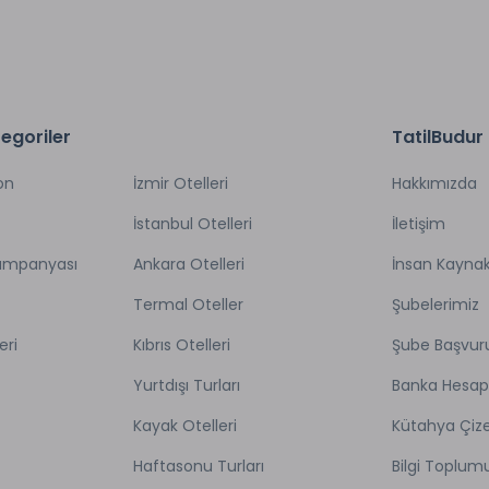
egoriler
TatilBudur
on
İzmir Otelleri
Hakkımızda
İstanbul Otelleri
İletişim
Kampanyası
Ankara Otelleri
İnsan Kaynak
Termal Oteller
Şubelerimiz
eri
Kıbrıs Otelleri
Şube Başvur
Yurtdışı Turları
Banka Hesap
Kayak Otelleri
Kütahya Çize
Haftasonu Turları
Bilgi Toplum