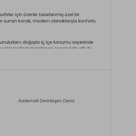
safirler için özenle tasarlanmış özel bir
fer sunan konak, modern olanaklarıyla konforlu
 sunulurken; doğayla iç içe konumu sayesinde
el lezzetlerle hazırlanan zengin kahvaltı ile
k Taş Konak
; çiftler, doğa severler ve
onağın huzurunu yaşamak, unutulmaz bir konaklama
Kademeli Derinleşen Deniz
Sigara İçilmeyen Odalar
Güvenlik
Müstakil Bahçe