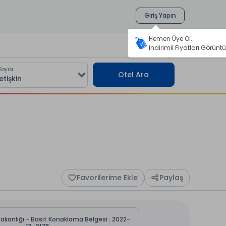
Giriş Yapın
Hemen Üye Ol,
İndirimli Fiyatları Görüntü
Sayısı
Otel Ara
Favorilerime Ekle
Paylaş
Bakanlığı - Basit Konaklama Belgesi : 2022-