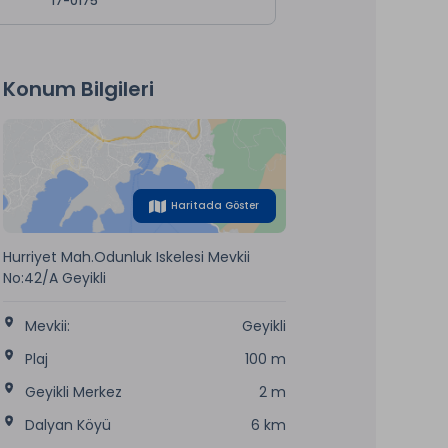
17-0175
Konum Bilgileri
Haritada Göster
Hurriyet Mah.Odunluk Iskelesi Mevkii
No:42/A Geyikli
Mevkii:
Geyikli
Plaj
100 m
Geyikli Merkez
2 m
Dalyan Köyü
6 km