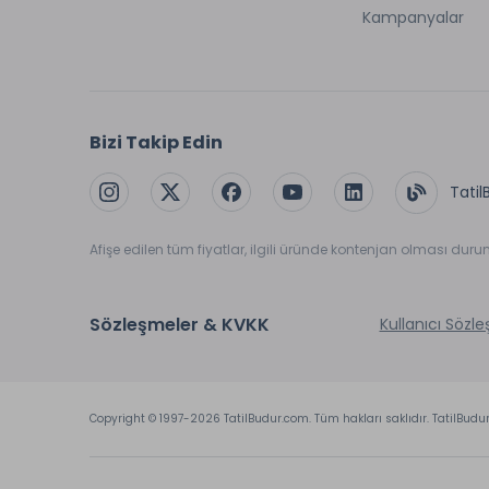
Kampanyalar
Bizi Takip Edin
Tatil
Afişe edilen tüm fiyatlar, ilgili üründe kontenjan olması dur
Sözleşmeler & KVKK
Kullanıcı Sözl
Copyright © 1997-2026 TatilBudur.com. Tüm hakları saklıdır. TatilBudu