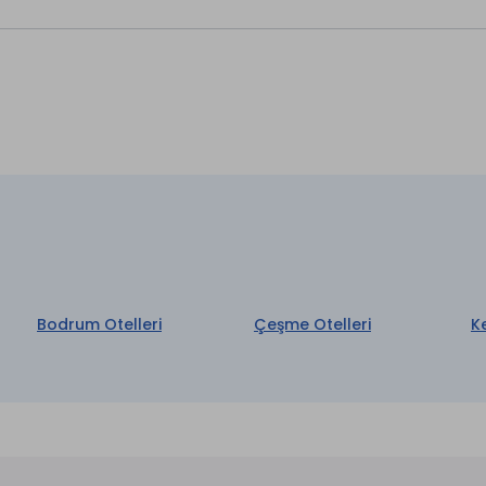
rk
aretli özellikler ücretlidir.
Bodrum Otelleri
Çeşme Otelleri
K