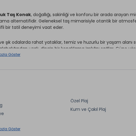
uk Taş Konak
, doğallığı, sakinliği ve konforu bir arada arayan mi
ama alternatifidir. Geleneksel taş mimarisiyle otantik bir atmos
fli bir tatil deneyimi vaat eder.
ve şık odalarda rahat yataklar, temiz ve huzurlu bir yaşam alanı
kalabalığından uzak, dingin bir konaklama imkânı sağlar. Güne yöres
ak, konaklamanızı daha da özel kılar.
azla Göster
liği, samimi ortamı ve sıcak misafirperverliğiyle öne çıkan
Odunlu
mek isteyen misafirler için ideal bir tercihtir. Siz de taş bir k
i için yerinizi ayırtın.
Özel Plaj
ng
Ütü Hizmeti *
Kum ve Çakıl Plaj
ırhane *
ye
Wi-fi
et *
Restaurant & Bar *
aretli özellikler ücretlidir.
azla Göster
lima
Ön Büro