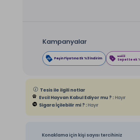
Kampanyalar
Peşin Fiyatına Ek %3 İndirim
Sepette ek %
Tesis ile ilgili notlar
Evcil Hayvan Kabul Ediyor mu ? :
Hayır
Sigara İçilebilir mi ? :
Hayır
Konaklama için kişi sayısı tercihiniz