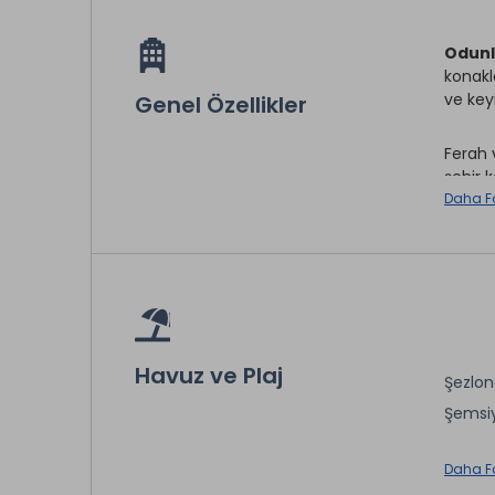
Odunl
konakl
ve keyi
Genel Özellikler
Ferah 
şehir 
başlam
Daha F
Sessiz
dinlen
deneyim
Havuz ve Plaj
Şezlo
Çamaş
Şemsi
İntern
* ile iş
Daha F
Split K