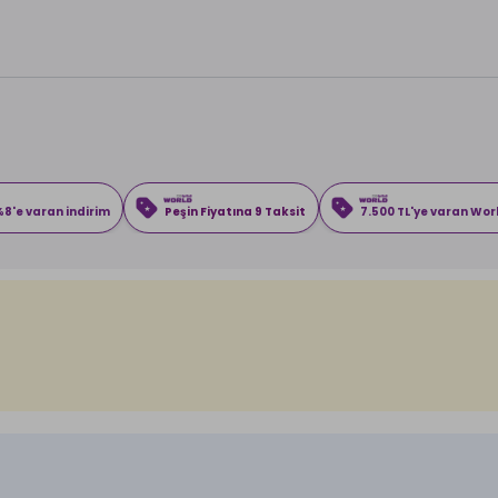
8'e varan indirim
Peşin Fiyatına 9 Taksit
7.500 TL'ye varan Wo