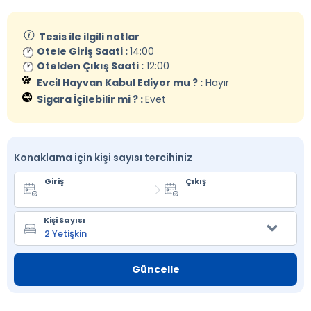
Tesis ile ilgili notlar
Otele Giriş Saati :
14:00
Otelden Çıkış Saati :
12:00
Evcil Hayvan Kabul Ediyor mu ? :
Hayır
Sigara İçilebilir mi ? :
Evet
Konaklama için kişi sayısı tercihiniz
Giriş
Çıkış
Kişi Sayısı
Güncelle