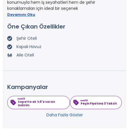
konumuyla hem iş seyahatleri hem de şehir
konaklamaları için ideal bir seçenek
Devamını Oku
Öne Çıkan Özellikler
Şehir Oteli
Kapalı Havuz
Aile Oteli
Kampanyalar
Sepette ek %8'e varan
Peşin Fiyatına 3 Taksit
indirim
Daha Fazla Göster