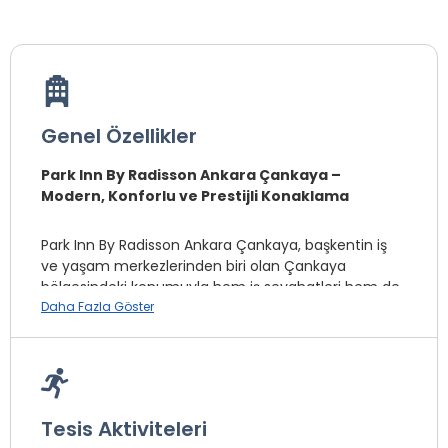
Genel Özellikler
Park Inn By Radisson Ankara Çankaya –
Modern, Konforlu ve Prestijli Konaklama
Park Inn By Radisson Ankara Çankaya, başkentin iş
ve yaşam merkezlerinden biri olan Çankaya
bölgesindeki konumuyla hem iş seyahatleri hem de
şehir konaklamaları için ideal bir seçenek sunar.
Daha Fazla Göster
Modern mimarisi, uluslararası hizmet standartları ve
konfor odaklı tasarımıyla misafirlerine kaliteli ve
huzurlu bir konaklama deneyimi sağlar.
Lokasyon Bilgileri
Tesis Aktiviteleri