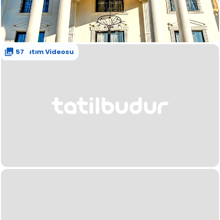
Tanıtım Videosu
57