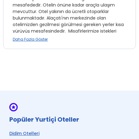
mesafededir. Otelin önüne kadar araçla ulaşım
mevcuttur. Otel yakının da ücretli otoparklar
bulunmaktadır. Alaçatı'nın merkezinde olan
otelimizden gezilmesi görülmesi gereken yerler kısa
yürüyüş mesafesindedir. Misafirlerimize istekleri
doğrultusunda yerel ve doğal ürünlerden oluşan
Daha Fazla Göster
kahvaltı ve akşam yemeği bahçemizde servis edilir.
Mini Bar *
Split Klima
Wi-fi
Sigara İçilmeyen Odalar
Su *
Popüler Yurtiçi Oteller
* ile işaretli özellikler ücretlidir.
Didim Otelleri