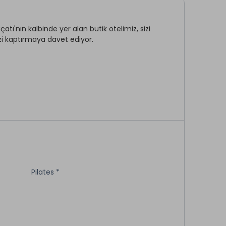
atı'nın kalbinde yer alan butik otelimiz, sizi
zi kaptırmaya davet ediyor.
Konferans Salonu *
Açık Otopark
Sigara İçilmeyen Odalar
Elektrikli Araç Şarj İstasyonu *
Pilates *