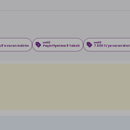
8'e varan indirim
Peşin Fiyatına 9 Taksit
7.500 TL'ye varan Wo