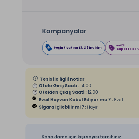
Kampanyalar
Peşin Fiyatına Ek %3 İndirim
Sepette ek %
Tesis ile ilgili notlar
Otele Giriş Saati :
14:00
Otelden Çıkış Saati :
12:00
Evcil Hayvan Kabul Ediyor mu ? :
Evet
Sigara İçilebilir mi ? :
Hayır
Konaklama için kişi sayısı tercihiniz