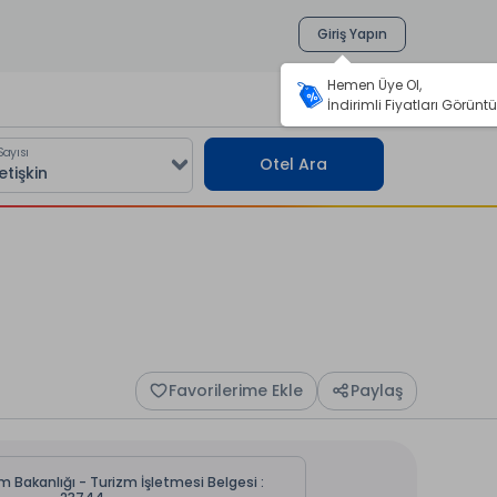
Giriş Yapın
Hemen Üye Ol,
İndirimli Fiyatları Görüntü
Sayısı
Otel Ara
Favorilerime Ekle
Paylaş
m Bakanlığı - Turizm İşletmesi Belgesi :