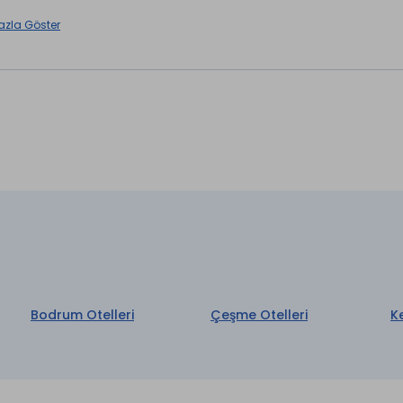
azla Göster
 Alanı
Bodrum Otelleri
Çeşme Otelleri
K