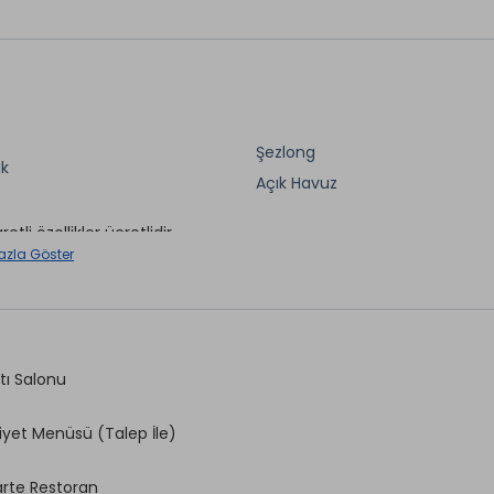
Şezlong
ik
Açık Havuz
aretli özellikler ücretlidir.
azla Göster
tı Salonu
iyet Menüsü (Talep İle)
arte Restoran