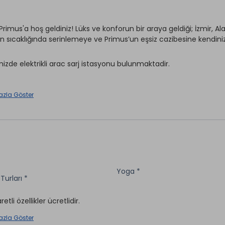
rimus'a hoş geldiniz! Lüks ve konforun bir araya geldiği; İzmir, Alaç
n sıcaklığında serinlemeye ve Primus’un eşsiz cazibesine kendini
mizde elektrikli arac sarj istasyonu bulunmaktadir.
azla Göster
Ütü Hizmeti *
ırhane *
Hediyelik Eşya *
 *
Wi-fi
Restaurant & Bar *
lima
Yoga *
Turları *
aretli özellikler ücretlidir.
aretli özellikler ücretlidir.
azla Göster