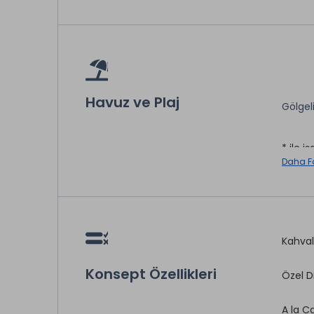
Havuz ve Plaj
Gölgel
* ile iş
Daha F
Kahval
Konsept Özellikleri
Özel D
A la C