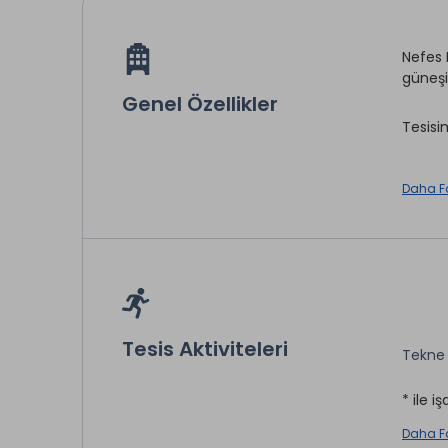
Nefes P
güneşi
Genel Özellikler
Tesisi
Daha F
Çamaş
Market
Jakuzi
Split K
Tesis Aktiviteleri
Tekne 
* ile iş
* ile iş
Daha F