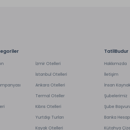
egoriler
TatilBudur
on
İzmir Otelleri
Hakkımızda
İstanbul Otelleri
İletişim
Kampanyası
Ankara Otelleri
İnsan Kaynak
Termal Oteller
Şubelerimiz
eri
Kıbrıs Otelleri
Şube Başvur
Yurtdışı Turları
Banka Hesap
Kayak Otelleri
Kütahya Çize