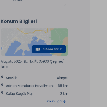
23744
Konum Bilgileri
Haritada Göster
Alaçatı, 5025. Sk. No:1/1, 35930 Çeşme/
İzmir
Mevkii:
Alaçatı
Adnan Menderes Havalimanı
68 km
Kulüp Küçük Plaj
2 km
Tümünü gör