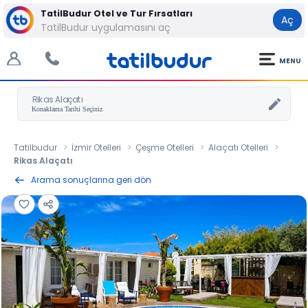
TatilBudur Otel ve Tur Fırsatları
Aç
TatilBudur uygulamasını aç
MENU
Rikas Alaçatı
Tatilbudur
İzmir Otelleri
Çeşme Otelleri
Alaçatı Otelleri
Rikas Alaçatı
Arama sonuçlarına geri dön