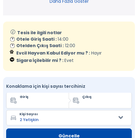
Daha Fazla Göster
Tesis ile ilgili notlar
Otele Giriş Saati :
14:00
Otelden Çıkış Saati :
12:00
Evcil Hayvan Kabul Ediyor mu ? :
Hayır
Sigara İçilebilir mi ? :
Evet
Konaklama için kişi sayısı tercihiniz
Giriş
Çıkış
Kişi Sayısı
Güncelle