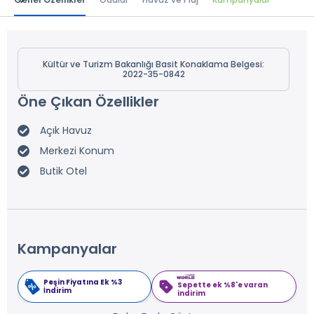
Kültür ve Turizm Bakanlığı Basit Konaklama Belgesi:
2022-35-0842
Öne Çıkan Özellikler
Açık Havuz
Merkezi Konum
Butik Otel
Kampanyalar
Peşin Fiyatına Ek %3
Sepette ek %8'e varan
İndirim
indirim