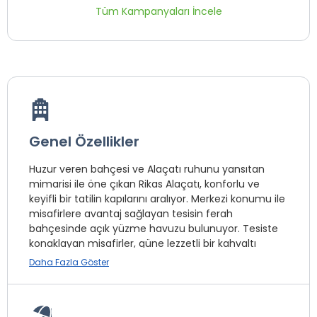
Tüm Kampanyaları İncele
Genel Özellikler
Huzur veren bahçesi ve Alaçatı ruhunu yansıtan
mimarisi ile öne çıkan Rikas Alaçatı, konforlu ve
keyifli bir tatilin kapılarını aralıyor. Merkezi konumu ile
misafirlere avantaj sağlayan tesisin ferah
bahçesinde açık yüzme havuzu bulunuyor. Tesiste
konaklayan misafirler, güne lezzetli bir kahvaltı
servisi ile başlayabilir.
Daha Fazla Göster
Restoranda yemek servisi yapılıyor, ayrıca otelin
kahve dükkânında/kafede hafif yemek servisi