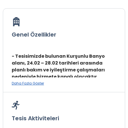
Genel Özellikler
- Tesisimizde bulunan Kurşunlu Banyo
alanı, 24.02 – 28.02 tarihleri arasında
planlı bakım ve iyileştirme çalışmaları
nedeniyle hizmete kapalı olacaktır.
-Tesisin 19-23.02 tarihleri arası Dış Sıcak
Daha Fazla Göster
Havuzu tadilattadır. Anlayışınız için
teşekkürler.
Tesis Aktiviteleri
Kahvaltı 07:30-10:30
Akşam Yemeği 18:30-21:00