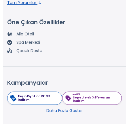
Tüm Yorumlar
Öne Çıkan Özellikler
Aile Oteli
Spa Merkezi
Çocuk Dostu
Kampanyalar
Peşin Fiyatına Ek %3
Sepette ek %8'e varan
İndirim
indirim
Daha Fazla Göster