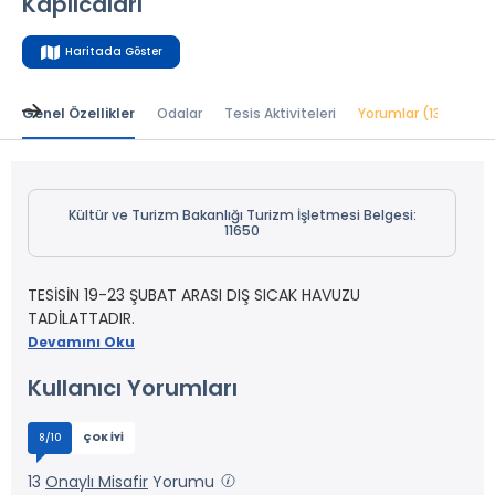
Kaplıcaları
Haritada Göster
Genel Özellikler
Odalar
Tesis Aktiviteleri
Yorumlar (13)
Kültür ve Turizm Bakanlığı Turizm İşletmesi Belgesi:
11650
TESİSİN 19-23 ŞUBAT ARASI DIŞ SICAK HAVUZU
TADİLATTADIR.
Devamını Oku
Kullanıcı Yorumları
8/10
ÇOK İYI
13
Onaylı Misafir
Yorumu