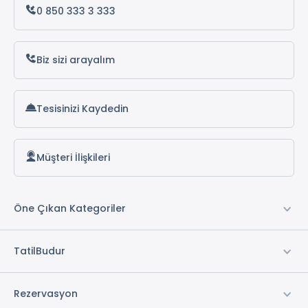
2 Adet Oda
Alanya Otelleri
0 850 333 3 333
1 Adet Salon
1 Adet Mutfak
Concierge Hizmeti
Biz sizi arayalım
* ile işaretli özellikler ücretlidir.
Tesisinizi Kaydedin
Müşteri İlişkileri
Öne Çıkan Kategoriler
TatilBudur
Rezervasyon