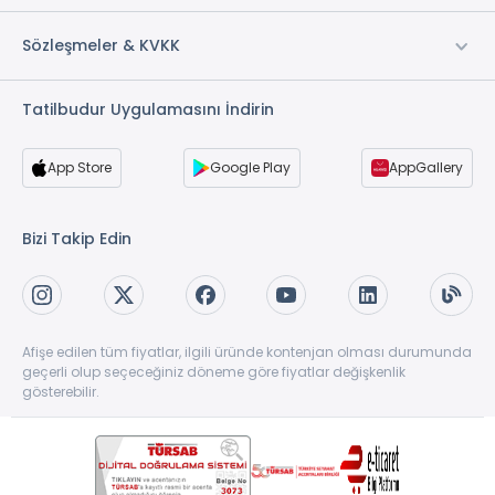
Sözleşmeler & KVKK
Tatilbudur Uygulamasını İndirin
App Store
Google Play
AppGallery
Bizi Takip Edin
Afişe edilen tüm fiyatlar, ilgili üründe kontenjan olması durumunda
geçerli olup seçeceğiniz döneme göre fiyatlar değişkenlik
gösterebilir.