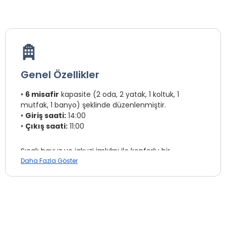
Genel Özellikler
•
6 misafir
kapasite (2 oda, 2 yatak, 1 koltuk, 1
mutfak, 1 banyo) şeklinde düzenlenmiştir.
•
Giriş saati:
14:00
•
Çıkış saati:
11:00
Sıcak havuz ve jakuzi imkânı ile konforlu bir
konaklama sunar.
Daha Fazla Göster
Tam donanımlı mutfak, Wifi, müstakil bahçe,
barbekü ve otopark gibi olanaklar mevcuttur.
Konaklamanız boyunca doğa ile iç içe, ferah ve
rahat bir deneyim yaşayabilirsiniz.