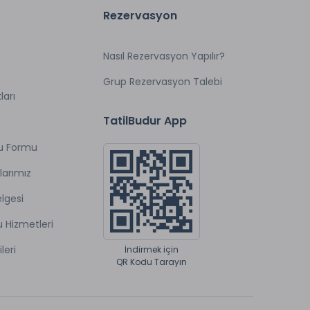
Rezervasyon
Nasıl Rezervasyon Yapılır?
Grup Rezervasyon Talebi
ları
TatilBudur App
u Formu
larımız
lgesi
u Hizmetleri
ileri
İndirmek için
QR Kodu Tarayın