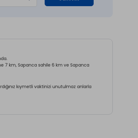
mda.
rine 7 km, Sapanca sahile 6 km ve Sapanca
rdığınız kıymetli vaktinizi unutulmaz anlarla
mutfağı, şömineli ve yerden ısıtmalı oturma ve
ı havuzu ile misafirlerine kendi evlerindeki