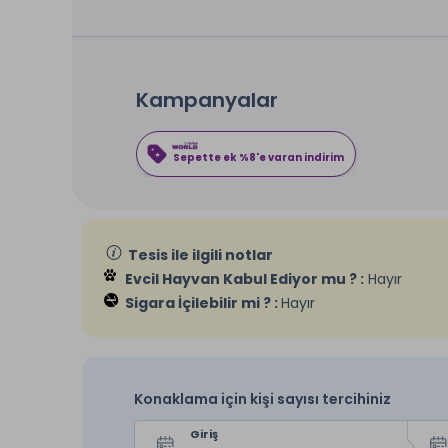
Kampanyalar
Sepette ek %8'e varan indirim
Tesis ile ilgili notlar
Evcil Hayvan Kabul Ediyor mu ? :
Hayır
Sigara İçilebilir mi ? :
Hayır
Konaklama için kişi sayısı tercihiniz
Giriş