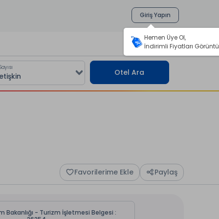
Giriş Yapın
Hemen Üye Ol,
İndirimli Fiyatları Görüntü
Sayısı
Otel Ara
Favorilerime Ekle
Paylaş
m Bakanlığı - Turizm İşletmesi Belgesi :