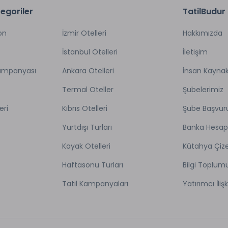
egoriler
TatilBudur
on
İzmir Otelleri
Hakkımızda
İstanbul Otelleri
İletişim
Kampanyası
Ankara Otelleri
İnsan Kaynak
Termal Oteller
Şubelerimiz
eri
Kıbrıs Otelleri
Şube Başvur
Yurtdışı Turları
Banka Hesap
Kayak Otelleri
Kütahya Çize
Haftasonu Turları
Bilgi Toplum
Tatil Kampanyaları
Yatırımcı İlişk