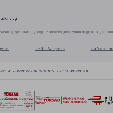
Budur Blog
umunda geçerli olup seçeceğiniz döneme göre fiyatlar değişkenlik gösterebil
eşmesi
Gizlilik Sözleşmesi
Tur/Otel Sat
r.com bir TatilBudur Seyahat Acenteliği ve Turizm A.Ş ürünüdür. #61