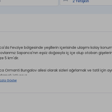
a'da Fevziye bölgesinde yeşillerin içerisinde ulaşımı kolay konu
ovlarımız Sapanca'nın eşsiz doğasıyla iç içe olup otoban gişele
e 5 km'dir.
a Ormanti Bungalov ailesi olarak sizleri ağırlamak ve tatil için ayı
dırmak istiyoruz.
ovlarımız; 2 çift yataklı yatak odası, jakuzisi, tam donanımlı bir 
azla Göster
alanı, bahçesinde barbeküsü, oturma alanlı ateş çukuru ve ısıtmal
u sağlamaktadır.