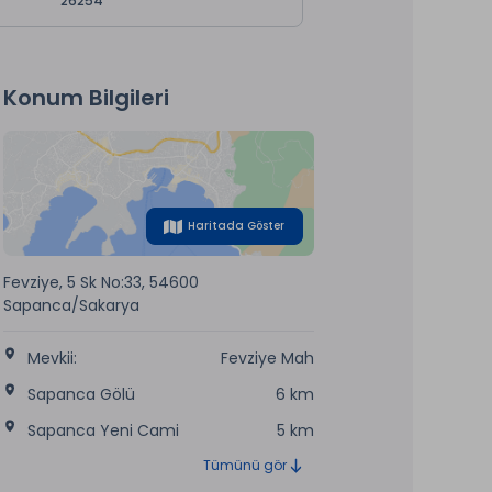
26254
Konum Bilgileri
Haritada Göster
Fevziye, 5 Sk No:33, 54600
Sapanca/Sakarya
Mevkii:
Fevziye Mah
Sapanca Gölü
6 km
Sapanca Yeni Cami
5 km
Tümünü gör