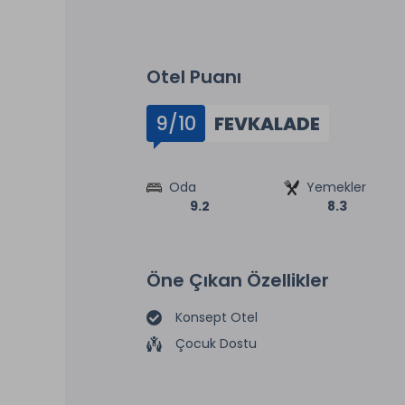
Otel Puanı
9/10
FEVKALADE
Oda
Yemekler
9.2
8.3
Öne Çıkan Özellikler
Konsept Otel
Çocuk Dostu