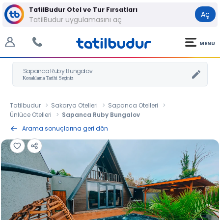
TatilBudur Otel ve Tur Fırsatları
Aç
TatilBudur uygulamasını aç
MENU
Sapanca Ruby Bungalov
Tatilbudur
Sakarya Otelleri
Sapanca Otelleri
Ünlüce Otelleri
Sapanca Ruby Bungalov
Arama sonuçlarına geri dön