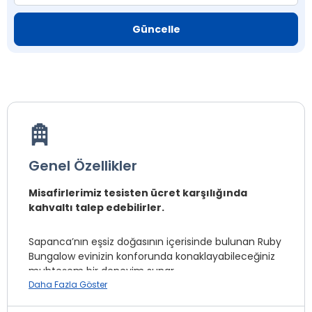
Güncelle
Genel Özellikler
Misafirlerimiz tesisten ücret karşılığında
kahvaltı talep edebilirler.
Sapanca’nın eşsiz doğasının içerisinde bulunan Ruby
Bungalow evinizin konforunda konaklayabileceğiniz
muhteşem bir deneyim sunar.
Daha Fazla Göster
Tüm evlerimiz tamamen korunaklıdır.