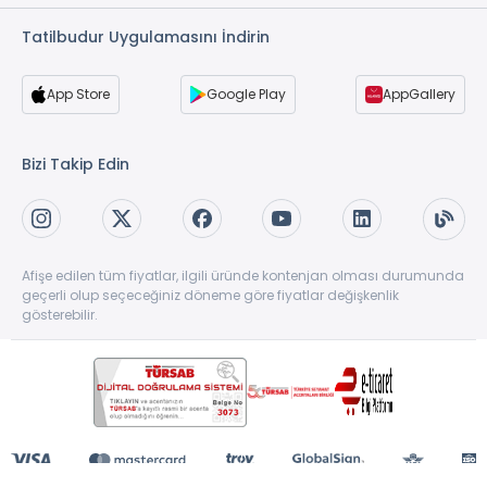
Tatilbudur Uygulamasını İndirin
App Store
Google Play
AppGallery
Bizi Takip Edin
Afişe edilen tüm fiyatlar, ilgili üründe kontenjan olması durumunda
geçerli olup seçeceğiniz döneme göre fiyatlar değişkenlik
gösterebilir.
Copyright © 1997-2026 TatilBudur.com. Tüm hakları saklıdır. TatilBudur.com bir