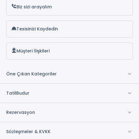
1 Adet Oda
Biz sizi arayalım
2 Adet Oda *
1 Adet Salon
1 Adet Mutfak
Tesisinizi Kaydedin
Concierge Hizmeti
Müşteri İlişkileri
* ile işaretli özellikler ücretlidir.
Öne Çıkan Kategoriler
TatilBudur
Rezervasyon
Sözleşmeler & KVKK