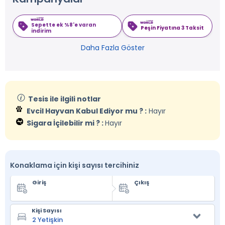
Sepette ek %8'e varan
Peşin Fiyatına 3 Taksit
indirim
Daha Fazla Göster
Tesis ile ilgili notlar
Evcil Hayvan Kabul Ediyor mu ? :
Hayır
Sigara İçilebilir mi ? :
Hayır
Konaklama için kişi sayısı tercihiniz
Giriş
Çıkış
Kişi Sayısı