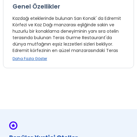
Genel Özellikler
Kazdağı eteklerinde bulunan Sarı Konak' da Edremit
Körfezi ve Kaz Dağı manzarası eşliğinde sakin ve
huzurlu bir konaklama deneyiminin yanı sıra otelin
terasında bulunan Teras Gurme Restaurant'da
dünya mutfağının eşsiz lezzetleri sizleri bekliyor.
Edremit körfezinin en güzel manzarasındaki Teras
Gurme' de otelde konaklayan misafirlerin indirim
Daha Fazla Göster
hakkı bulunuyor. Teras Gurme Restaurant için
önceden rezervasyon yaptırmayı unutmayınız. Otel
rezervasyonundan sonra mutlaka iletişim
bilgilerinden otele ulaşmanızı öneriyoruz!
Kazdağları'nın kalbinde keyifli bir konaklama
deneyimi için sizleri bekliyoruz.Hasan Boğuldu ve
Sütüven Şelalesi (18 dk.) (Doğa), Zeus Altarı (30 dk.),
Kazdağları Milli Parkı (40 dk.), Adatepe Köyü (35 dk.) ,
Yeşilyurt Köyü (35 dk.), Akçay Kordon (15 dk.), Mıhlı
Şelalesi (32 dk.), Çamlıbel Köyü (13 dk.), Tahtakuşlar
Köyü (15 dk.), Tahtakuşlar Etnografya Müzesi (15 dk.),