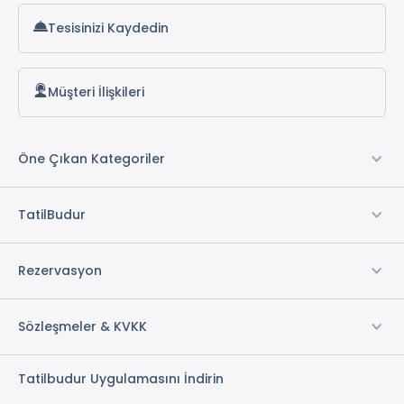
Elektrik
Tesisinizi Kaydedin
Su
Müstakil Bahçe
Müşteri İlişkileri
1 Adet Banyo
* ile işaretli özellikler ücretlidir.
Öne Çıkan Kategoriler
TatilBudur
Rezervasyon
Sözleşmeler & KVKK
Tatilbudur Uygulamasını İndirin