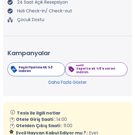
24 Saat Açık Resepsiyon
Hızlı Check-in/ Check-out
Çocuk Dostu
Kampanyalar
Peşin Fiyatına Ek %3
Sepette ek %8'e varan
İndirim
indirim
Daha Fazla Göster
Tesis ile ilgili notlar
Otele Giriş Saati :
14:00
Otelden Çıkış Saati :
11:00
Evcil Hayvan Kabul Ediyor mu ? :
Evet