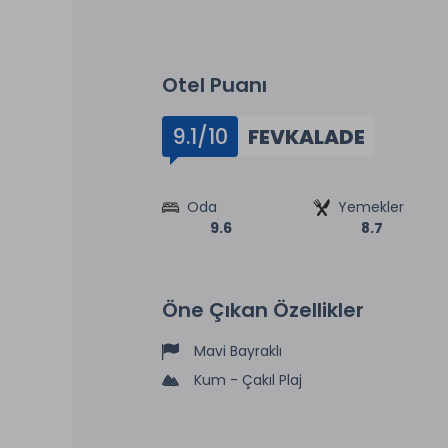
Otel Puanı
9.1/10
FEVKALADE
Oda
Yemekler
9.6
8.7
Öne Çıkan Özellikler
Mavi Bayraklı
Kum - Çakıl Plaj