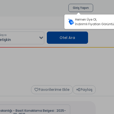
Giriş Yapın
Hemen Üye Ol,
İndirimli Fiyatları Görüntü
Sayısı
Otel Ara
Favorilerime Ekle
Paylaş
Bakanlığı - Basit Konaklama Belgesi : 2025-