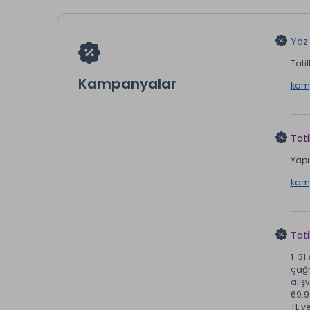
Yaz 
Tatil
Kampanyalar
kamp
Tati
Yapı 
kamp
Tat
1-31
çağr
alışv
69.9
TL v