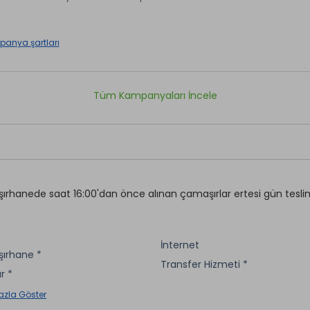
anya şartları
Tüm Kampanyaları İncele
rhanede saat 16:00'dan önce alınan çamaşırlar ertesi gün tesli
İnternet
ırhane *
Transfer Hizmeti *
r *
azla Göster
aretli özellikler ücretlidir.