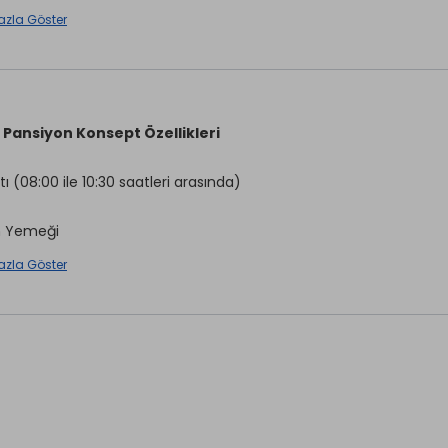
azla Göster
Şemsiye
ng
Halk Plajı
avuz
Plaj Havlusu
 Pansiyon Konsept Özellikleri
 Havuzu
Mavi Bayraklı Plaj
ı (08:00 ile 10:30 saatleri arasında)
aretli özellikler ücretlidir.
 Yemeği
azla Göster
Bar (10:00 ile 22:00 saatleri arasında)(Ücretli)
kahvaltısı ve akşam yemeği hariç tüm yiyecekler ücretlidir. Tüm 