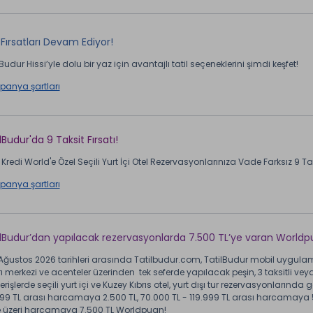
Fırsatları Devam Ediyor!
Budur Hissi’yle dolu bir yaz için avantajlı tatil seçeneklerini şimdi keşfet!
anya şartları
lBudur'da 9 Taksit Fırsatı!
Kredi World'e Özel Seçili Yurt İçi Otel Rezervasyonlarınıza Vade Farksız 9 Taks
anya şartları
ilBudur’dan yapılacak rezervasyonlarda 7.500 TL’ye varan Worldp
 Ağustos 2026 tarihleri arasında Tatilbudur.com, TatilBudur mobil uygulam
ı merkezi ve acenteler üzerinden tek seferde yapılacak peşin, 3 taksitli veya 
erişlerde seçili yurt içi ve Kuzey Kıbrıs otel, yurt dışı tur rezervasyonlarında 
99 TL arası harcamaya 2.500 TL, 70.000 TL - 119.999 TL arası harcamaya 5
e üzeri harcamaya 7.500 TL Worldpuan!