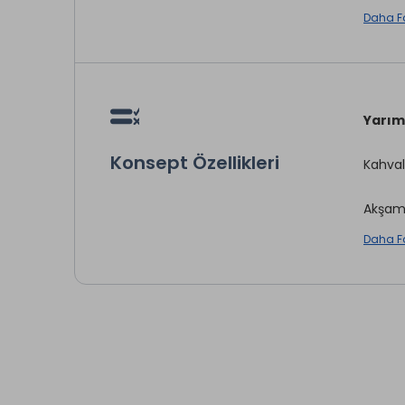
Daha F
Şezlo
Açık H
Yarım
Çocuk
Konsept Özellikleri
Kahvalt
* ile iş
Akşam
Daha F
Ayyuk 
Sabah 