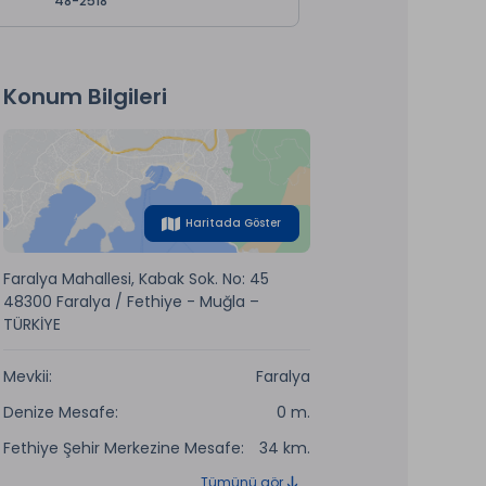
48-2518
Konum Bilgileri
Haritada Göster
Faralya Mahallesi, Kabak Sok. No: 45
48300 Faralya / Fethiye - Muğla –
TÜRKİYE
Mevkii:
Faralya
Denize Mesafe:
0 m.
Fethiye Şehir Merkezine Mesafe:
34 km.
Tümünü gör