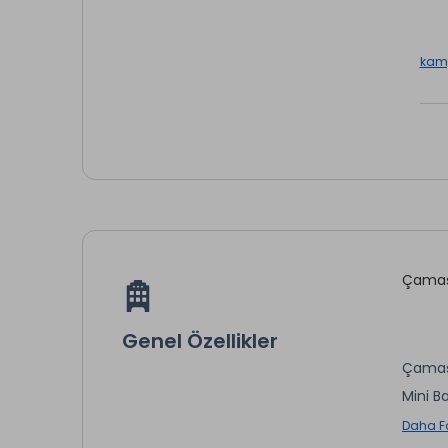
kamp
Çamaşı
Genel Özellikler
Çamaş
Mini Ba
Daha F
* ile iş