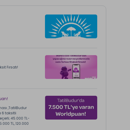
it Fırsatı!
uan!
ası ,TatilBudur
6 taksitli
geçerli; 45.000 TL-
.000 TL, 120.000