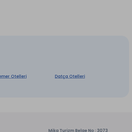
 hedefliyoruz.
rklı seçeneklerimizle herkesin aradığı huzuru ve
anda doğayla yeniden buluşmaya, nefes almaya
Su
emer Otelleri
Datça Otelleri
İki Katlı Villa *
Şömine Yakımı
Concierge Hizmeti
Mika Turizm Belge No : 3073