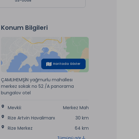
53-0068
Konum Bilgileri
Haritada Göster
ÇAMLIHEMŞİN yağmurlu mahallesı
merkez sokak no 52 /A panorama
bungalov otel
Mevkii:
Merkez Mah
Rize Artvin Havalimanı
30 km
Rize Merkez
64 km
Tümünü gör