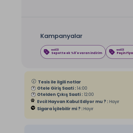
Kampanyalar
Sepette ek %8'e varan indirim
Peşin Fiya
Tesis ile ilgili notlar
Otele Giriş Saati :
14:00
Otelden Çıkış Saati :
12:00
Evcil Hayvan Kabul Ediyor mu ? :
Hayır
Sigara İçilebilir mi ? :
Hayır