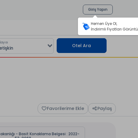
Giriş Yapın
Hemen Üye Ol,
İndirimli Fiyatları Görüntü
Sayısı
Otel Ara
Favorilerime Ekle
Paylaş
Bakanlığı - Basit Konaklama Belgesi : 2022-