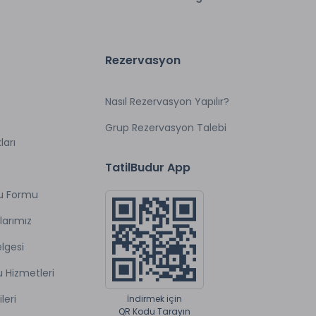
Rezervasyon
Nasıl Rezervasyon Yapılır?
Grup Rezervasyon Talebi
ları
TatilBudur App
u Formu
larımız
lgesi
u Hizmetleri
ileri
İndirmek için
QR Kodu Tarayın