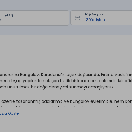
Kişi Sayısı
Çıkış
Panorama Bungalov, Karadeniz’in eşsiz doğasında; Fırtına Vadisi’n
n ahşap yapılardan oluşan butik bir konaklama alanıdır. Misafir
da unutulmaz bir doğa deneyimi sunmayı amaçlıyoruz.
ri özenle tasarlanmış odalarımız ve bungalov evlerimizle, hem kon
liği, sakinliği ve manzarayı bir bütün olarak yaşamanız için her d
ı vadinin serin esintisinde içmek burada bir ayrıcalık değil, günlük b
azla Göster
Panorama olarak, doğaya zarar vermeden, bölgenin dokusuna uyum