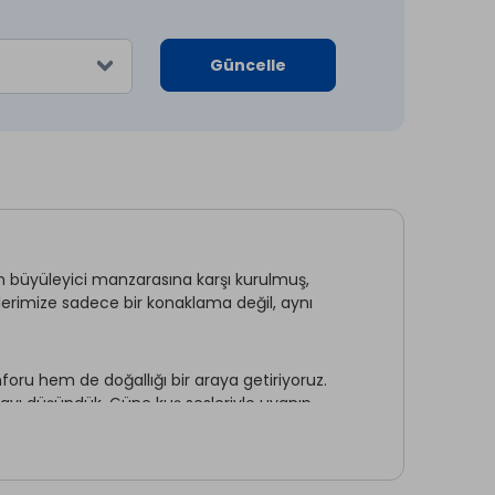
Güncelle
in büyüleyici manzarasına karşı kurulmuş,
lerimize sadece bir konaklama değil, aynı
foru hem de doğallığı bir araya getiriyoruz.
etayı düşündük. Güne kuş sesleriyle uyanıp,
ir ritüel.
lu bir işletme anlayışıyla hareket ediyoruz.