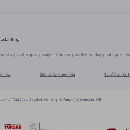
Budur Blog
umunda geçerli olup seçeceğiniz döneme göre fiyatlar değişkenlik gösterebil
eşmesi
Gizlilik Sözleşmesi
Tur/Otel Sat
r.com bir TatilBudur Seyahat Acenteliği ve Turizm A.Ş ürünüdür. #61