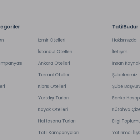
egoriler
TatilBudur
on
İzmir Otelleri
Hakkımızda
İstanbul Otelleri
İletişim
Kampanyası
Ankara Otelleri
İnsan Kaynak
Termal Oteller
Şubelerimiz
eri
Kıbrıs Otelleri
Şube Başvur
Yurtdışı Turları
Banka Hesap
Kayak Otelleri
Kütahya Çize
Haftasonu Turları
Bilgi Toplum
Tatil Kampanyaları
Yatırımcı İlişk