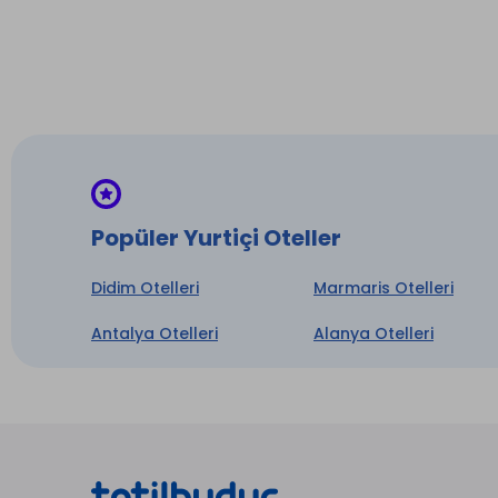
Yalın 
Çiftler
konfor
Seyri 
ve din
Popüler Yurtiçi Oteller
Çamaş
Didim Otelleri
Marmaris Otelleri
Jakuzi
Antalya Otelleri
Alanya Otelleri
Mutfa
Split K
* ile iş