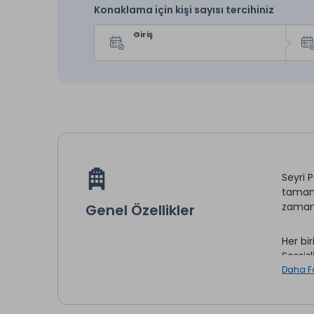
Konaklama için kişi sayısı tercihiniz
Giriş
Seyri 
tamame
zaman
Genel Özellikler
Her bi
Sessiz
çayınız
Daha F
Seyri 