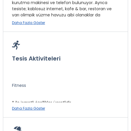
kurutma makinesi ve telefon bulunuyor. Ayrıca
tesiste; kablosuz internet, kafe & bar, restoran ve
yarı olimpik yüzme havuzu gibi olanaklar da
mevcuttur.
Daha Fazla Göster
KAHVALTI SAATLERİ 08:00 AM ,10:30 AM
Tesis Aktiviteleri
Mini Bar *
Oda Servisi *
Telefon
Fitness
Masaj *
Emanet Kasa
* ile işaretli özellikler ücretlidir.
İnternet
Daha Fazla Göster
Sauna
Türk Hamamı *
Otopark