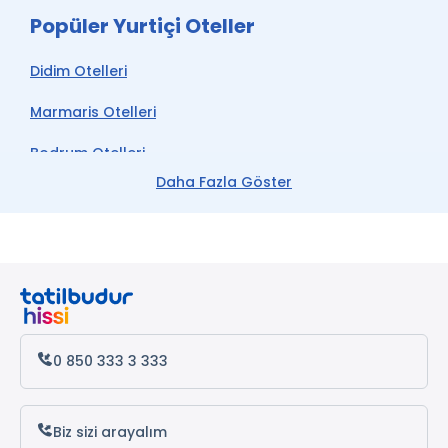
Popüler Yurtiçi Oteller
* ile işaretli özellikler ücretlidir.
* ile işaretli özellikler ücretlidir.
Didim Otelleri
Marmaris Otelleri
Bodrum Otelleri
Daha Fazla Göster
Çeşme Otelleri
Kemer Otelleri
Datça Otelleri
Antalya Otelleri
Alanya Otelleri
0 850 333 3 333
Biz sizi arayalım