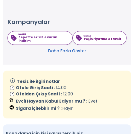
Kampanyalar
Sepette ek %8'e varan
Peşin Fiyatına 3 Taksit
indirim
Daha Fazla Göster
Tesis ile ilgili notlar
Otele Giriş Saati :
14:00
Otelden Çıkış Saati :
12:00
Evcil Hayvan Kabul Ediyor mu ? :
Evet
Sigara İçilebilir mi ? :
Hayır
Konaklama için kişi sayısı tercihiniz