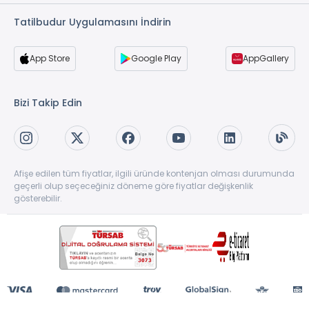
Tatilbudur Uygulamasını İndirin
App Store
Google Play
AppGallery
Bizi Takip Edin
Afişe edilen tüm fiyatlar, ilgili üründe kontenjan olması durumunda
geçerli olup seçeceğiniz döneme göre fiyatlar değişkenlik
gösterebilir.
Copyright © 1997-2026 TatilBudur.com. Tüm hakları saklıdır. TatilBudur.com bir