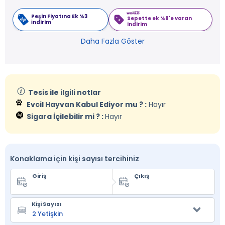
Peşin Fiyatına Ek %3
Sepette ek %8'e varan
İndirim
indirim
Daha Fazla Göster
Tesis ile ilgili notlar
Evcil Hayvan Kabul Ediyor mu ? :
Hayır
Sigara İçilebilir mi ? :
Hayır
Konaklama için kişi sayısı tercihiniz
Giriş
Çıkış
Kişi Sayısı