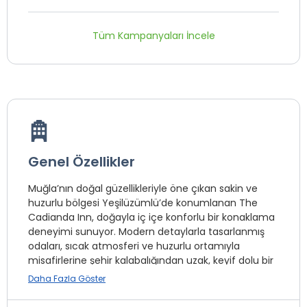
Tüm Kampanyaları İncele
Genel Özellikler
Muğla’nın doğal güzellikleriyle öne çıkan sakin ve
huzurlu bölgesi Yeşilüzümlü’de konumlanan The
Cadianda Inn, doğayla iç içe konforlu bir konaklama
deneyimi sunuyor. Modern detaylarla tasarlanmış
odaları, sıcak atmosferi ve huzurlu ortamıyla
misafirlerine şehir kalabalığından uzak, keyif dolu bir
tatil imkânı sağlıyor.
Daha Fazla Göster