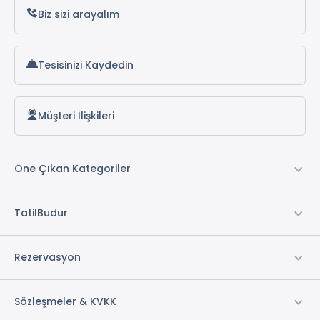
Merkezi Klima *
Biz sizi arayalım
1 Adet Banyo
Kitap & Dergi Köşesi
Concierge Hizmeti
Tesisinizi Kaydedin
* ile işaretli özellikler ücretlidir.
Müşteri İlişkileri
Öne Çıkan Kategoriler
TatilBudur
Rezervasyon
Sözleşmeler & KVKK