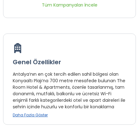
Tüm Kampanyaları İncele
Genel Özellikler
Antalya’nın en çok tercih edilen sahil bölgesi olan
Konyaaltı Plajı’na 700 metre mesafede bulunan The
Room Hotel & Apartments, özenle tasarlanmış, tam
donanımlı, mutfaklı, balkonlu ve ücretsiz Wi-Fi
erişimli farklı kategorilerdeki otel ve apart daireleri ile
şehrin içinde huzurlu ve konforlu bir konaklama
imkanı sunmaktadır.
Daha Fazla Göster
Antalya’nın ilk yerleşim yerlerinden olan Dünyaca
ünlü Kaleiçi Semti’ne 15 dakikalık sürüş mesafesinde