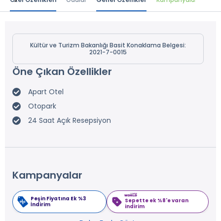
Kültür ve Turizm Bakanlığı Basit Konaklama Belgesi:
2021-7-0015
Öne Çıkan Özellikler
Apart Otel
Otopark
24 Saat Açık Resepsiyon
Kampanyalar
Peşin Fiyatına Ek %3
Sepette ek %8'e varan
İndirim
indirim