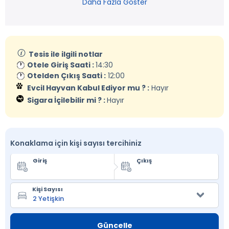
Daha Fazla Göster
Tesis ile ilgili notlar
Otele Giriş Saati :
14:30
Otelden Çıkış Saati :
12:00
Evcil Hayvan Kabul Ediyor mu ? :
Hayır
Sigara İçilebilir mi ? :
Hayır
Konaklama için kişi sayısı tercihiniz
Giriş
Çıkış
Kişi Sayısı
Güncelle