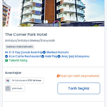
The Corner Park Hotel
Antalya
Antalya Merkez
Konyaaltı
İadesiz Oda Kahvaltı
0-3 Yaş Çocuk Avantajı
Merkezi Konum
A La Carte Restaurant
Halk Plajı
Araç Şarj İstasyonu
Taksitli Satış
Avantajlar
Fiyat için tarih seçmelisiniz
TB Club Kazancın
378 TB Puan
Tarih Seçiniz
İptal Koşulu