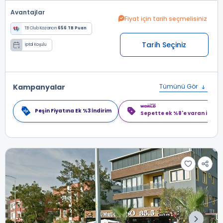
Avantajlar
Fiyat için tarih seçmelisiniz
TB Club Kazancın
656 TB Puan
Tarih Seçiniz
İptal Koşulu
Kampanyalar
Tümünü Gör
Peşin Fiyatına Ek %3 İndirim
Sepette ek %8'e varan indiri