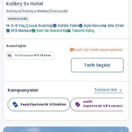
Kolibry Sv Hotel
Antalya
Antalya Merkez
Konyaaltı
Sadece Oda
0-6 Yaş Çocuk Avantajı
Sahile Yakın
Açık Havuz
Aile Oteli
SPA Merkezi
Kart ile Garantile
Taksitli Satış
Avantajlar
Fiyat için tarih seçmelisiniz
TB Club Kazancın
873 TB Puan
Tarih Seçiniz
Kampanyalar
Tümünü Gör
Peşin Fiyatına Ek %3 İndirim
Sepette ek %8'e varan indiri