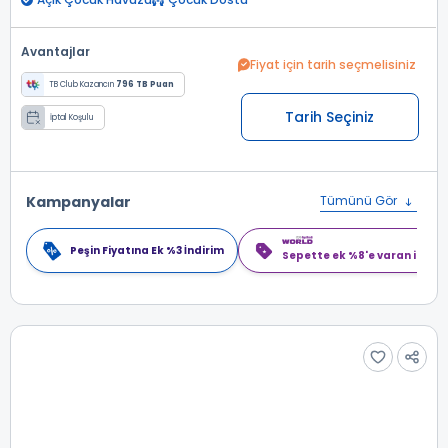
Avantajlar
Fiyat için tarih seçmelisiniz
TB Club Kazancın
796 TB Puan
Tarih Seçiniz
İptal Koşulu
Kampanyalar
Tümünü Gör
Peşin Fiyatına Ek %3 İndirim
Sepette ek %8'e varan indiri