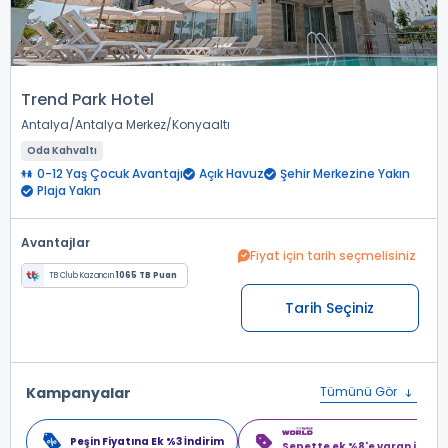
Trend Park Hotel
Antalya
Antalya Merkez
Konyaaltı
Oda Kahvaltı
0-12 Yaş Çocuk Avantajı
Açık Havuz
Şehir Merkezine Yakın
Plaja Yakın
Avantajlar
Fiyat için tarih seçmelisiniz
TB Club Kazancın
1065 TB Puan
Tarih Seçiniz
Kampanyalar
Tümünü Gör
Peşin Fiyatına Ek %3 İndirim
Sepette ek %8'e varan indiri