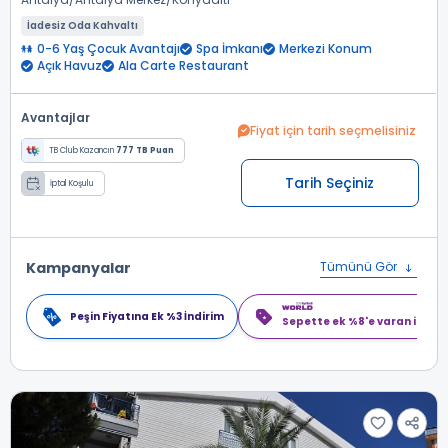
İadesiz Oda Kahvaltı
0-6 Yaş Çocuk Avantajı
Spa İmkanı
Merkezi Konum
Açık Havuz
Ala Carte Restaurant
Avantajlar
Fiyat için tarih seçmelisiniz
TB Club Kazancın
777 TB Puan
Tarih Seçiniz
İptal Koşulu
Kampanyalar
Tümünü Gör
Peşin Fiyatına Ek %3 İndirim
Sepette ek %8'e varan indiri