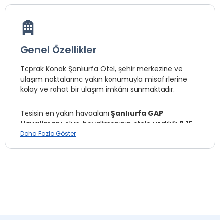
Genel Özellikler
Toprak Konak Şanlıurfa Otel, şehir merkezine ve
ulaşım noktalarına yakın konumuyla misafirlerine
kolay ve rahat bir ulaşım imkânı sunmaktadır.
Tesisin en yakın havaalanı
Şanlıurfa GAP
Havalimanı
olup, havalimanının otele uzaklığı
8,15
km
Daha Fazla Göster
’dir. Şehirlerarası ulaşım sağlayan
Şanlıurfa
Otogarı
, otele
4,32 km
mesafede yer almaktadır.
Toprak Konak Şanlıurfa Otel,
şehir merkezine 1,9
km
uzaklığıyla hem iş hem de turistik amaçlı
konaklamalar için avantajlı bir konuma sahiptir.