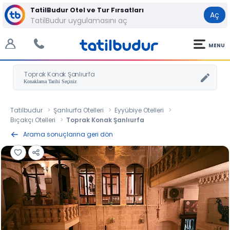
TatilBudur Otel ve Tur Fırsatları
Aç
TatilBudur uygulamasını aç
MENU
Toprak Konak Şanlıurfa
Tatilbudur
Şanlıurfa Otelleri
Eyyübiye Otelleri
Bıçakçı Otelleri
Toprak Konak Şanlıurfa
Arama sonuçlarına geri dön