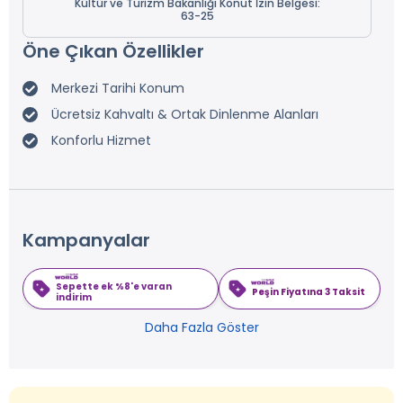
Kültür ve Turizm Bakanlığı Konut İzin Belgesi:
63-25
Öne Çıkan Özellikler
Merkezi Tarihi Konum
Ücretsiz Kahvaltı & Ortak Dinlenme Alanları
Konforlu Hizmet
Kampanyalar
Sepette ek %8'e varan
Peşin Fiyatına 3 Taksit
indirim
Daha Fazla Göster