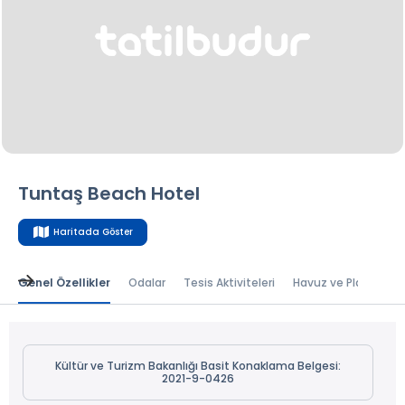
Tuntaş Beach Hotel
Haritada Göster
Genel Özellikler
Odalar
Tesis Aktiviteleri
Havuz ve Plaj
Bal
Kültür ve Turizm Bakanlığı Basit Konaklama Belgesi:
2021-9-0426