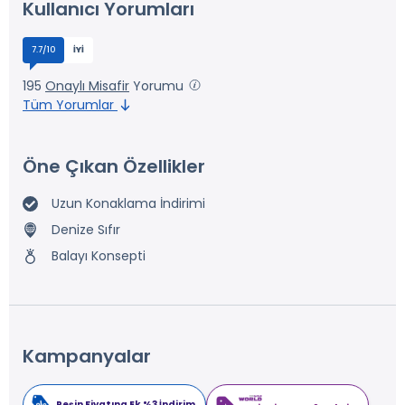
Kullanıcı Yorumları
7.7/10
İYI
195
Onaylı Misafir
Yorumu
Tüm Yorumlar
Öne Çıkan Özellikler
Uzun Konaklama İndirimi
Denize Sıfır
Balayı Konsepti
Kampanyalar
Peşin Fiyatına Ek %3 İndirim