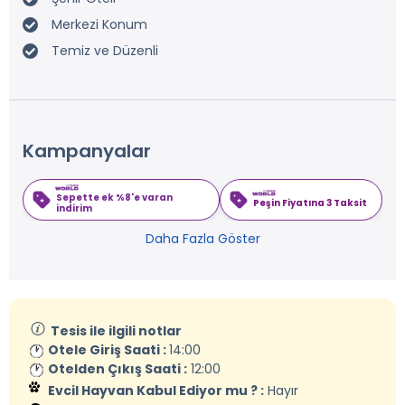
Merkezi Konum
Temiz ve Düzenli
Kampanyalar
Sepette ek %8'e varan
Peşin Fiyatına 3 Taksit
indirim
Daha Fazla Göster
Tesis ile ilgili notlar
Otele Giriş Saati :
14:00
Otelden Çıkış Saati :
12:00
Evcil Hayvan Kabul Ediyor mu ? :
Hayır