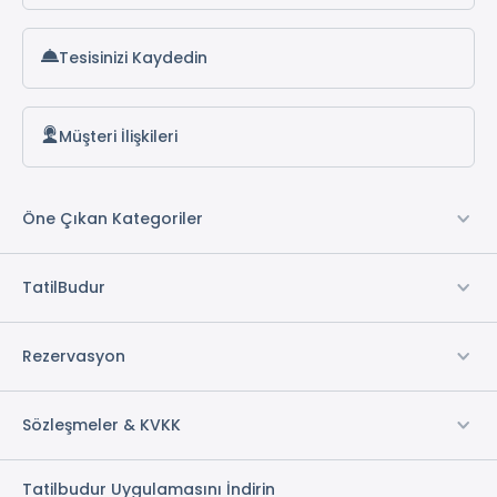
1 Adet Banyo
Concierge Hizmeti
Tesisinizi Kaydedin
* ile işaretli özellikler ücretlidir.
Müşteri İlişkileri
Öne Çıkan Kategoriler
TatilBudur
Rezervasyon
Sözleşmeler & KVKK
Tatilbudur Uygulamasını İndirin