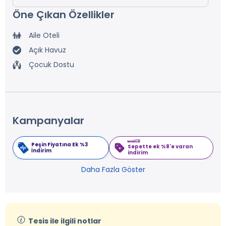
Öne Çıkan Özellikler
Aile Oteli
Açık Havuz
Çocuk Dostu
Kampanyalar
Peşin Fiyatına Ek %3
Sepette ek %8'e varan
İndirim
indirim
Daha Fazla Göster
Tesis ile ilgili notlar