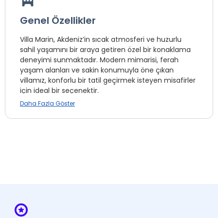
Genel Özellikler
Villa Marin, Akdeniz’in sıcak atmosferi ve huzurlu
sahil yaşamını bir araya getiren özel bir konaklama
deneyimi sunmaktadır. Modern mimarisi, ferah
yaşam alanları ve sakin konumuyla öne çıkan
villamız, konforlu bir tatil geçirmek isteyen misafirler
için ideal bir seçenektir.
Daha Fazla Göster
65 m² genişliğe sahip sigara içilmeyen villamız,
maksimum 5 yetişkin kapasitesiyle aileler ve arkadaş
grupları için rahat bir konaklama imkânı sağlar. Şık
dekorasyonu, kullanışlı yaşam alanları ve ev
rahatlığını hissettiren detaylarıyla misafirlerine keyifli
ve huzurlu bir ortam sunmaktadır.
Denize ve bölgenin sosyal alanlarına kolay ulaşım
sağlayan konumuyla Villa Marin, hem dinlenmek
hem de Mersin’in doğal güzelliklerini keşfetmek