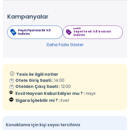
Kampanyalar
Peşin Fiyatına Ek %3
Sepette ek %8'e varan
İndirim
indirim
Daha Fazla Göster
Tesis ile ilgili notlar
Otele Giriş Saati :
14:00
Otelden Çıkış Saati :
12:00
Evcil Hayvan Kabul Ediyor mu ? :
Hayır
Sigara İçilebilir mi ? :
Evet
Konaklama için kişi sayısı tercihiniz