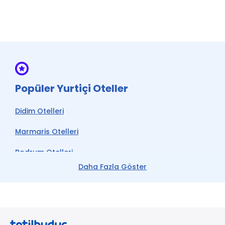
Merkezi Klima
* ile işaretli özellikler ücretlidir.
Popüler Yurtiçi Oteller
Didim Otelleri
Marmaris Otelleri
Bodrum Otelleri
Daha Fazla Göster
Çeşme Otelleri
Kemer Otelleri
Datça Otelleri