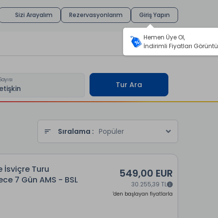
Sizi Arayalım
Rezervasyonlarım
Giriş Yapın
Hemen Üye Ol,
İndirimli Fiyatları Görüntü
Sayısı
Tur Ara
Sıralama :
Popüler
 İsviçre Turu
549,00 EUR
Gece 7 Gün AMS - BSL
30.255,39 TL
'den başlayan fiyatlarla