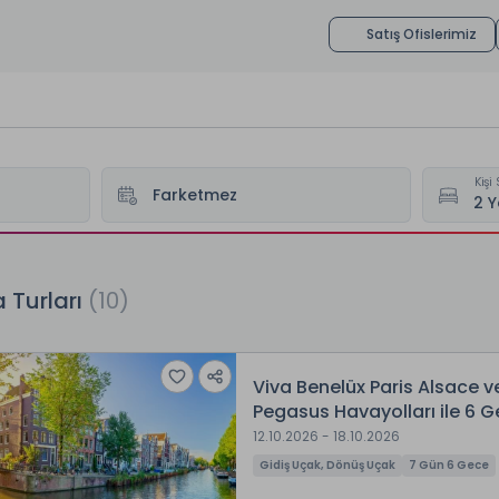
Satış Ofislerimiz
Kişi 
a Turları
(
10
)
Viva Benelüx Paris Alsace ve
Pegasus Havayolları ile 6 
12.10.2026 - 18.10.2026
Gidiş Uçak, Dönüş Uçak
7 Gün 6 Gece