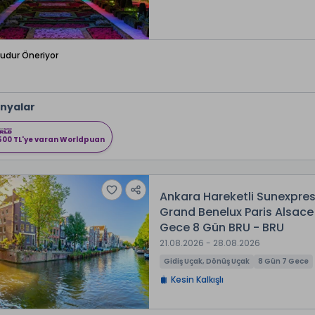
Budur Öneriyor
nyalar
500 TL'ye varan Worldpuan
Ankara Hareketli Sunexpress
Grand Benelux Paris Alsace
Gece 8 Gün BRU - BRU
21.08.2026 - 28.08.2026
Gidiş Uçak, Dönüş Uçak
8 Gün 7 Gece
Kesin Kalkışlı