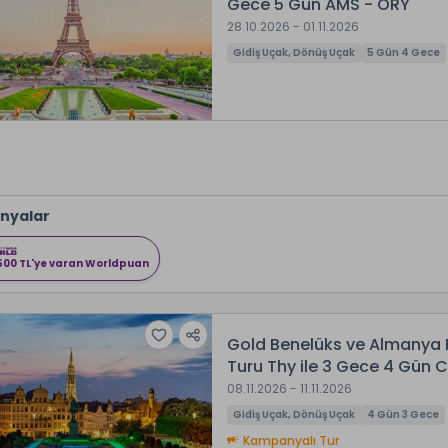
Gece 5 Gün AMS - ORY
28.10.2026 - 01.11.2026
Gidiş Uçak, Dönüş Uçak
5 Gün 4 Gece
nyalar
500 TL'ye varan Worldpuan
Gold Benelüks ve Almanya 
Turu Thy ile 3 Gece 4 Gün 
08.11.2026 - 11.11.2026
Gidiş Uçak, Dönüş Uçak
4 Gün 3 Gece
Kampanyalı Tur