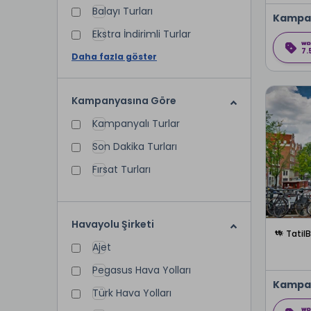
Balayı Turları
Kampa
Ekstra İndirimli Turlar
7.
Daha fazla göster
Kampanyasına Göre
Kampanyalı Turlar
Son Dakika Turları
Fırsat Turları
Havayolu Şirketi
Tatil
Ajet
Pegasus Hava Yolları
Kampa
Türk Hava Yolları