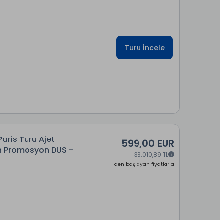
Turu İncele
Paris Turu Ajet
599,00 EUR
ün Promosyon DUS -
33.010,89 TL
'den başlayan fiyatlarla