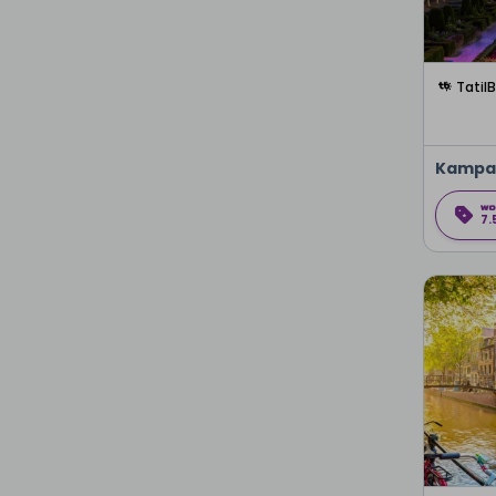
Tatil
Kampa
7.