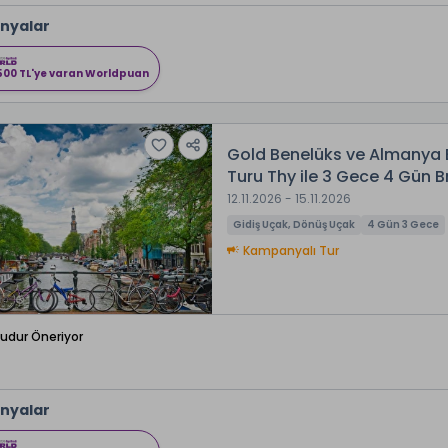
nyalar
500 TL'ye varan Worldpuan
Gold Benelüks ve Almanya 
Turu Thy ile 3 Gece 4 Gün 
12.11.2026 - 15.11.2026
Gidiş Uçak, Dönüş Uçak
4 Gün 3 Gece
Kampanyalı Tur
Budur Öneriyor
nyalar