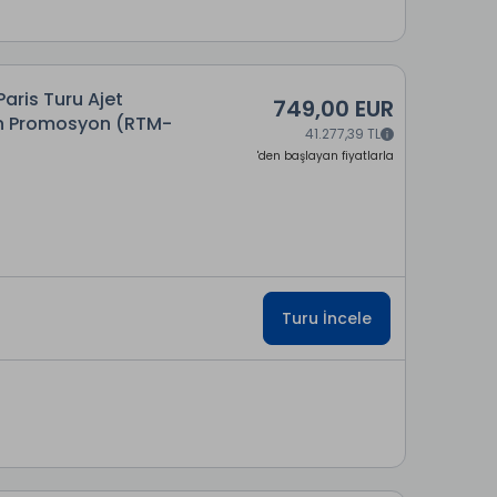
Paris Turu Ajet
749,00 EUR
Gün Promosyon (RTM-
41.277,39 TL
'den başlayan fiyatlarla
Turu İncele