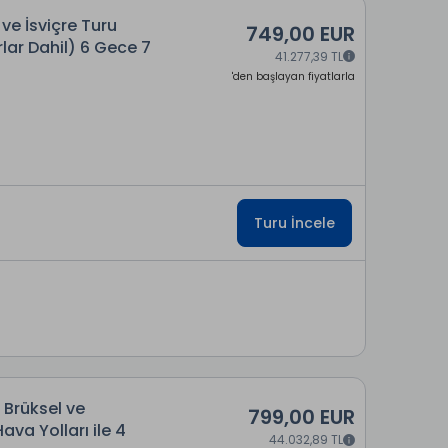
ve İsviçre Turu
749,00 EUR
rlar Dahil) 6 Gece 7
41.277,39 TL
'den başlayan fiyatlarla
Turu İncele
 Brüksel ve
799,00 EUR
a Yolları ile 4
44.032,89 TL