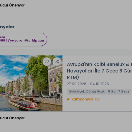
Budur Öneriyor
nyalar
500 TL'ye varan Worldpuan
Avrupa'nın Kalbi Benelux & 
Havayolları İle 7 Gece 8 G
RTM)
27.09.2026 - 04.10.2026
Gidiş Uçak, Dönüş Uçak
8 Gün 7 Gece
Kampanyalı Tur
Budur Öneriyor