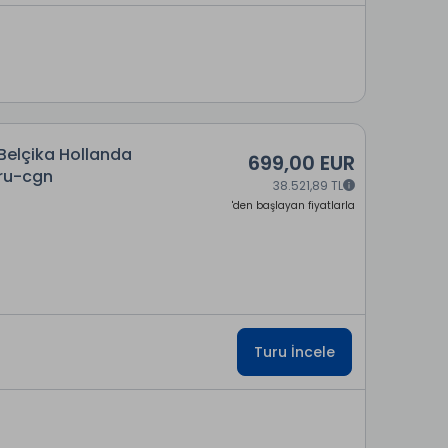
Belçika Hollanda
699,00 EUR
Bru-cgn
38.521,89 TL
'den başlayan fiyatlarla
Turu İncele