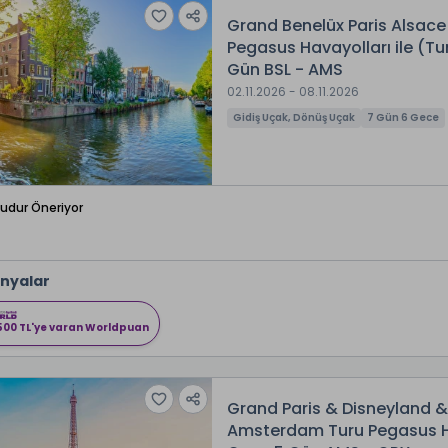
Grand Benelüx Paris Alsace 
Pegasus Havayolları ile (Tu
Gün BSL - AMS
02.11.2026 - 08.11.2026
Gidiş Uçak, Dönüş Uçak
7 Gün 6 Gece
Budur Öneriyor
nyalar
500 TL'ye varan Worldpuan
Grand Paris & Disneyland &
Amsterdam Turu Pegasus Hav