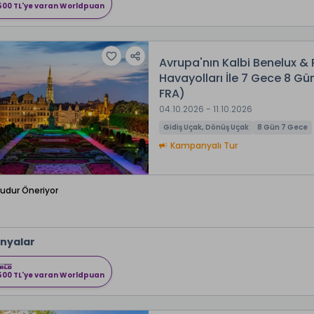
500 TL'ye varan Worldpuan
Avrupa'nın Kalbi Benelux & 
Havayolları İle 7 Gece 8 
FRA)
04.10.2026 - 11.10.2026
Gidiş Uçak, Dönüş Uçak
8 Gün 7 Gece
Kampanyalı Tur
Budur Öneriyor
nyalar
500 TL'ye varan Worldpuan