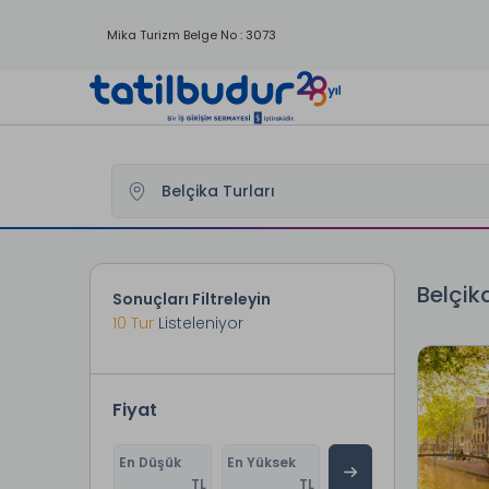
Mika Turizm Belge No : 3073
Tatilbudur
Yurtdışı Turları
Belçika Turları
Belçik
Sonuçları Filtreleyin
10
Tur
Listeleniyor
Fiyat
En Düşük
En Yüksek
TL
TL