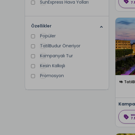
SunExpress Hava Yolları
7.
Özellikler
Popüler
TatilBudur Öneriyor
Kampanyalı Tur
Kesin Kalkışlı
Promosyon
Tatil
Kampa
7.