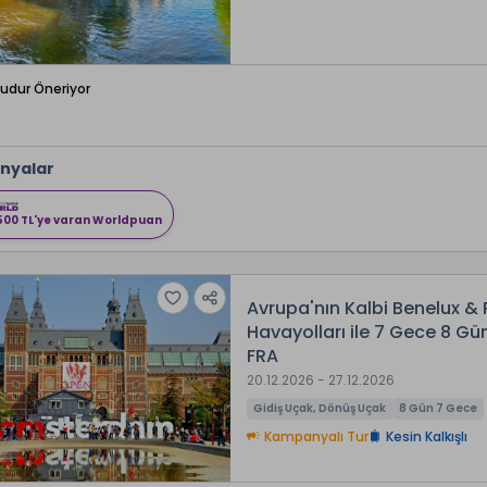
Budur Öneriyor
nyalar
500 TL'ye varan Worldpuan
Avrupa'nın Kalbi Benelux & 
Havayolları ile 7 Gece 8 G
FRA
20.12.2026 - 27.12.2026
Gidiş Uçak, Dönüş Uçak
8 Gün 7 Gece
Kampanyalı Tur
Kesin Kalkışlı