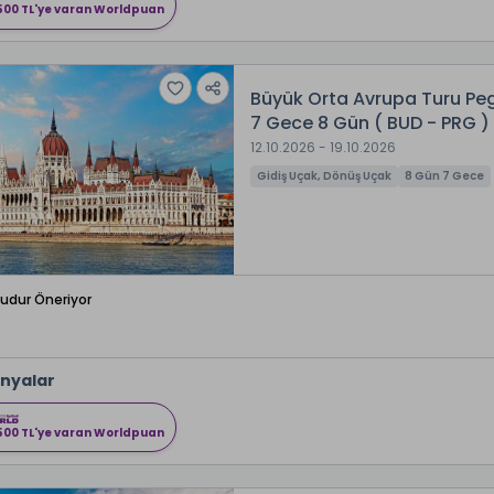
500 TL'ye varan Worldpuan
Büyük Orta Avrupa Turu Peg
7 Gece 8 Gün ( BUD - PRG )
12.10.2026 - 19.10.2026
Gidiş Uçak, Dönüş Uçak
8 Gün 7 Gece
Budur Öneriyor
nyalar
500 TL'ye varan Worldpuan