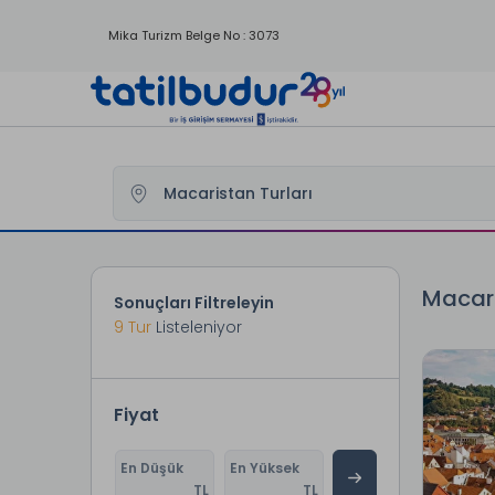
Mika Turizm Belge No : 3073
Tatilbudur
Yurtdışı Turları
Macaristan Turları
Macari
Sonuçları Filtreleyin
9
Tur
Listeleniyor
Fiyat
En Düşük
En Yüksek
TL
TL