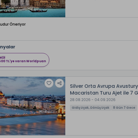
Budur Öneriyor
nyalar
500 TL'ye varan Worldpuan
Silver Orta Avrupa Avustu
Macaristan Turu Ajet ile 7
28.08.2026 - 04.09.2026
Gidiş Uçak, Dönüş Uçak
8 Gün 7 Gece