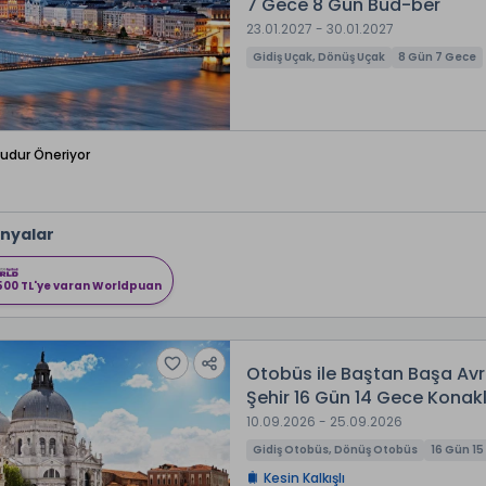
7 Gece 8 Gün Bud-ber
23.01.2027 - 30.01.2027
Gidiş Uçak, Dönüş Uçak
8 Gün 7 Gece
Budur Öneriyor
nyalar
500 TL'ye varan Worldpuan
Otobüs ile Baştan Başa Avr
Şehir 16 Gün 14 Gece Konak
10.09.2026 - 25.09.2026
Gidiş Otobüs, Dönüş Otobüs
16 Gün 1
Kesin Kalkışlı