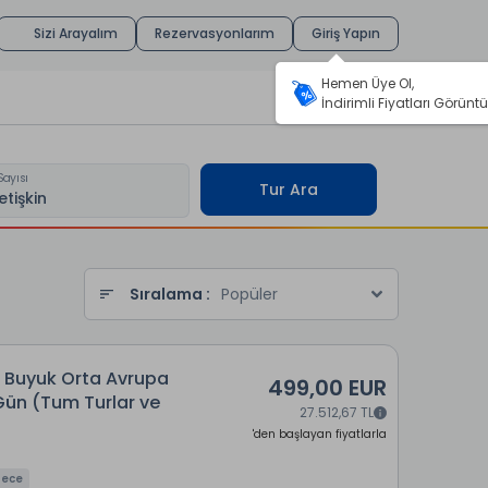
Sizi Arayalım
Rezervasyonlarım
Giriş Yapın
Hemen Üye Ol,
İndirimli Fiyatları Görüntü
Sayısı
Tur Ara
Sıralama :
Popüler
ü Buyuk Orta Avrupa
499,00 EUR
 Gün (Tum Turlar ve
27.512,67 TL
'den başlayan fiyatlarla
Gece