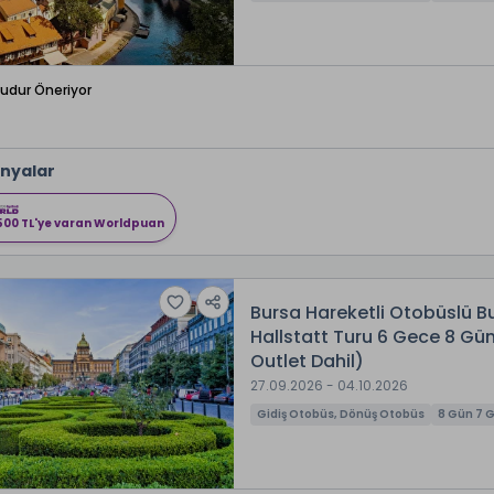
Budur Öneriyor
nyalar
500 TL'ye varan Worldpuan
Bursa Hareketli Otobüslü B
Hallstatt Turu 6 Gece 8 Gü
Outlet Dahil)
27.09.2026 - 04.10.2026
Gidiş Otobüs, Dönüş Otobüs
8 Gün 7 