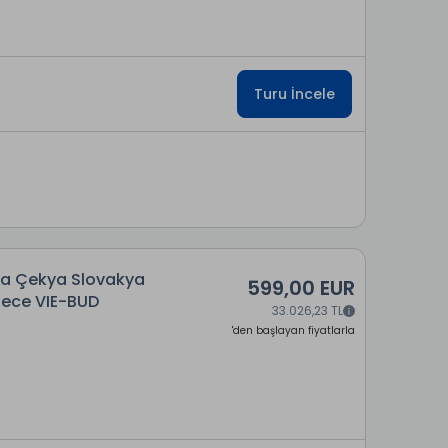
Turu İncele
rya Çekya Slovakya
599,00 EUR
 Gece VIE-BUD
33.026,23 TL
'den başlayan fiyatlarla