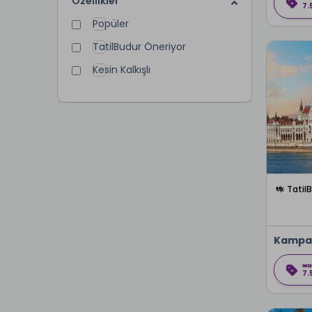
Özellikler
7.
Popüler
TatilBudur Öneriyor
Kesin Kalkışlı
Tatil
Kampa
7.