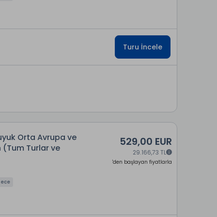
Turu İncele
uyuk Orta Avrupa ve
529,00 EUR
n (Tum Turlar ve
29.166,73 TL
'den başlayan fiyatlarla
Gece