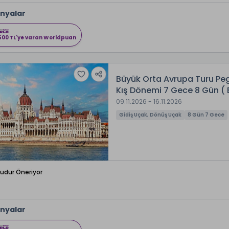
nyalar
500 TL'ye varan Worldpuan
Büyük Orta Avrupa Turu Peg
Kış Dönemi 7 Gece 8 Gün ( 
09.11.2026 - 16.11.2026
Gidiş Uçak, Dönüş Uçak
8 Gün 7 Gece
Budur Öneriyor
nyalar