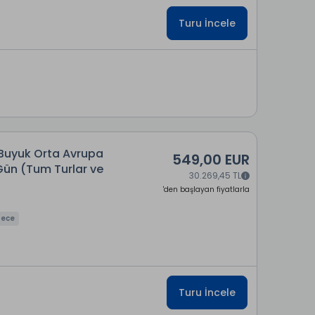
Turu İncele
 Buyuk Orta Avrupa
549,00 EUR
 Gün (Tum Turlar ve
30.269,45 TL
'den başlayan fiyatlarla
Gece
Turu İncele