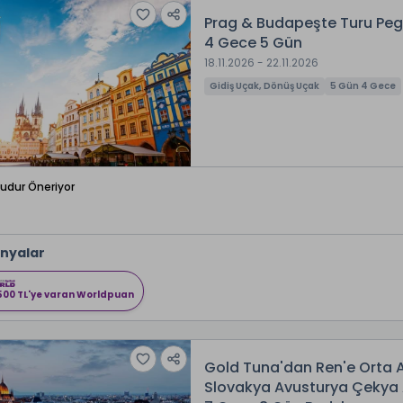
Prag & Budapeşte Turu Pega
4 Gece 5 Gün
18.11.2026 - 22.11.2026
Gidiş Uçak, Dönüş Uçak
5 Gün 4 Gece
Budur Öneriyor
nyalar
500 TL'ye varan Worldpuan
Gold Tuna'dan Ren'e Orta 
Slovakya Avusturya Çekya 