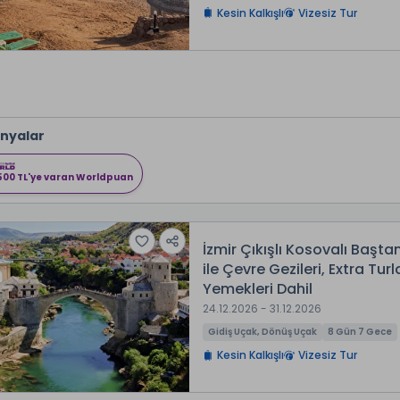
Kesin Kalkışlı
Vizesiz Tur
nyalar
500 TL'ye varan Worldpuan
İzmir Çıkışlı Kosovalı Başt
ile Çevre Gezileri, Extra Tu
Yemekleri Dahil
24.12.2026 - 31.12.2026
Gidiş Uçak, Dönüş Uçak
8 Gün 7 Gece
Kesin Kalkışlı
Vizesiz Tur