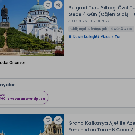
Belgrad Turu Yılbaşı Özel Tü
Gece 4 Gün (Öğlen Gidiş -
30.12.2026 - 02.01.2027
Gidiş Uçak, Dönüş Uçak
4 Gün 3 Gece
Kesin Kalkışlı
Vizesiz Tur
Budur Öneriyor
nyalar
500 TL'ye varan Worldpuan
Grand Kafkasya Ajet ile A
Ermenistan Turu -6 Gece 7