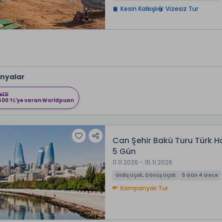
Kesin Kalkışlı
Vizesiz Tur
nyalar
500 TL'ye varan Worldpuan
Can Şehir Bakü Turu Türk Ha
5 Gün
11.11.2026 - 15.11.2026
Gidiş Uçak, Dönüş Uçak
5 Gün 4 Gece
Kampanyalı Tur