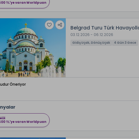
500 TL'ye varan Worldpuan
Belgrad Turu Türk Havayolla
03.12.2026 - 06.12.2026
Gidiş Uçak, Dönüş Uçak
4 Gün 3 Gece
Budur Öneriyor
nyalar
500 TL'ye varan Worldpuan