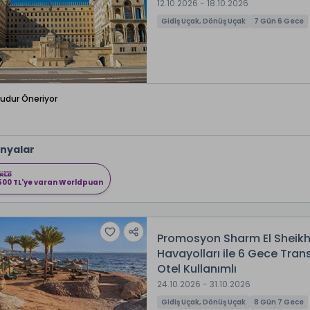
12.10.2026 - 18.10.2026
Gidiş Uçak, Dönüş Uçak
7 Gün 6 Gece
Budur Öneriyor
nyalar
500 TL'ye varan Worldpuan
Promosyon Sharm El Sheikh
Havayolları ile 6 Gece Tran
Otel Kullanımlı
24.10.2026 - 31.10.2026
Gidiş Uçak, Dönüş Uçak
8 Gün 7 Gece