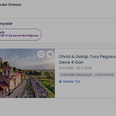
Budur Öneriyor
nyalar
500 TL'ye varan Worldpuan
Ohrid & Üsküp Turu Pegasus 
Gece 4 Gün
19.11.2026 - 22.11.2026
Gidiş Uçak, Dönüş Uçak
4 Gün 3 Gece
Vizesiz Tur