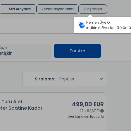
Sizi Arayalım
Rezervasyonlarım
Giriş Yapın
Hemen Üye Ol,
İndirimli Fiyatları Görüntü
Sayısı
Tur Ara
Sıralama :
Popüler
 Turu Ajet
499,00 EUR
sfer Saatine Kadar
27.482,37 TL
'den başlayan fiyatlarla