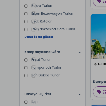
7.
Balayı Turları
Erken Rezervasyon Turları
Uzak Rotalar
Çıkış Noktasına Göre Turlar
Daha fazla göster
Kampanyasına Göre
Fırsat Turları
Tatil
Kampanyalı Turlar
Son Dakika Turları
Kampa
7.
Havayolu Şirketi
Ajet