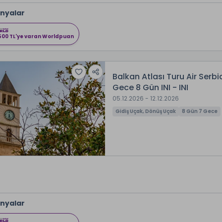
nyalar
500 TL'ye varan Worldpuan
Balkan Atlası Turu Air Serbia
Gece 8 Gün INI - INI
05.12.2026 - 12.12.2026
Gidiş Uçak, Dönüş Uçak
8 Gün 7 Gece
nyalar