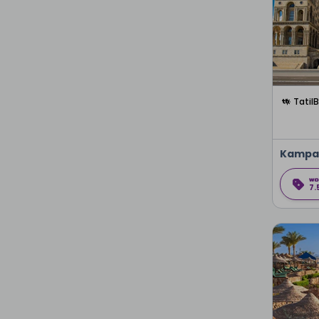
Tatil
Kampa
7.