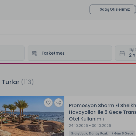
Satış Ofislerimiz
Kişi 
z Turlar
(
113
)
Promosyon Sharm El Sheikh
Havayolları ile 5 Gece Tran
Otel Kullanımlı
24.10.2026 - 30.10.2026
Gidiş Uçak, Dönüş Uçak
7 Gün 6 Gece