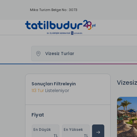
Mika Turizm Belge No : 3073
Tatilbudur
Yurtdışı Turları
Vizesiz Turlar
Vizesi
Sonuçları Filtreleyin
113
Tur
Listeleniyor
Fiyat
En Düşük
En Yüksek
TL
TL