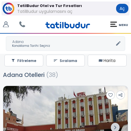
TatilBudur Otel ve Tur Fırsatları
Aç
TatilBudur uygulamasını aç
MENU
Adana
Harita
Filtreleme
Sıralama
Adana Otelleri
(38)