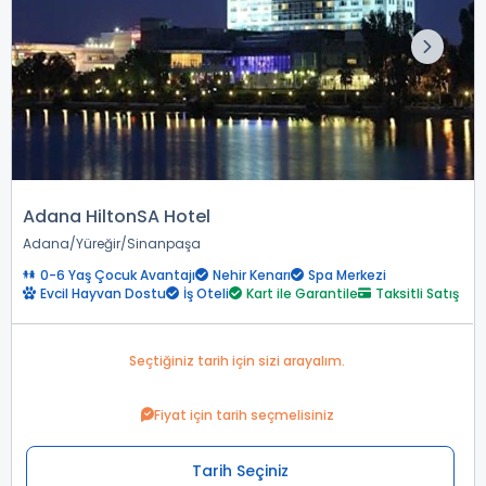
Adana HiltonSA Hotel
Adana
Yüreğir
Sinanpaşa
0-6 Yaş Çocuk Avantajı
Nehir Kenarı
Spa Merkezi
Evcil Hayvan Dostu
İş Oteli
Kart ile Garantile
Taksitli Satış
Seçtiğiniz tarih için sizi arayalım.
Fiyat için tarih seçmelisiniz
Tarih Seçiniz