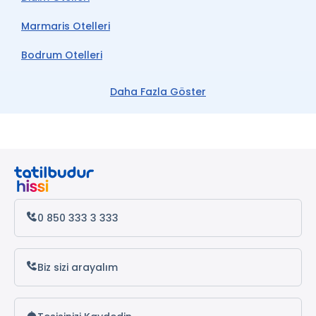
Marmaris Otelleri
Bodrum Otelleri
Çeşme Otelleri
Daha Fazla Göster
Kemer Otelleri
Datça Otelleri
Antalya Otelleri
Alanya Otelleri
0 850 333 3 333
Popüler Adana Otelleri
Biz sizi arayalım
Le Grand Hotel