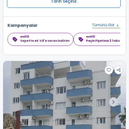
Tarih Seçiniz
Kampanyalar
Tümünü Gör
Sepette ek %8'e varan indirim
Peşin Fiyatına 3 Taksit