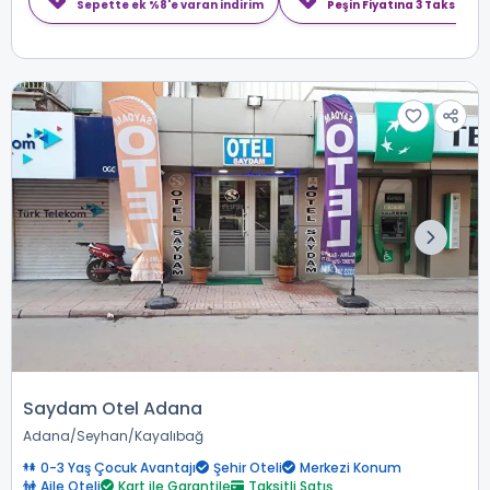
Sepette ek %8'e varan indirim
Peşin Fiyatına 3 Taksit
Saydam Otel Adana
Adana
Seyhan
Kayalıbağ
0-3 Yaş Çocuk Avantajı
Şehir Oteli
Merkezi Konum
Aile Oteli
Kart ile Garantile
Taksitli Satış