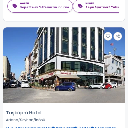
Sepette ek %8'e varan indirim
Peşin Fiyatına 3 Taksit
Taşköprü Hotel
Adana
Seyhan
İnönü