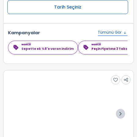
Tarih Seçiniz
Kampanyalar
Tümünü Gör
Sepette ek %8'e varan indirim
Peşin Fiyatına 3 Taksit