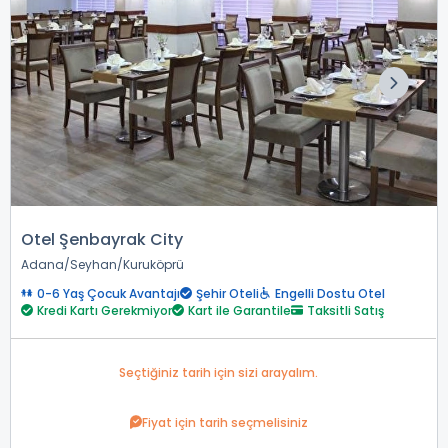
Otel Şenbayrak City
Adana
Seyhan
Kuruköprü
0-6 Yaş Çocuk Avantajı
Şehir Oteli
Engelli Dostu Otel
Kredi Kartı Gerekmiyor
Kart ile Garantile
Taksitli Satış
Seçtiğiniz tarih için sizi arayalım.
Fiyat için tarih seçmelisiniz