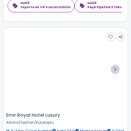
Sepette ek %8'e varan indirim
Peşin Fiyatına 3 Taksit
Emir Royal Hotel Luxury
Adana
Seyhan
Kuruköprü
0-2 Yaş Çocuk Avantajı
Şehir Oteli
Merkezi Konum
İş Oteli