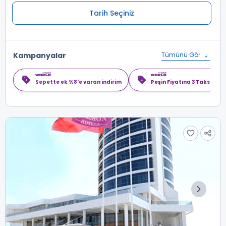
Tarih Seçiniz
Kampanyalar
Tümünü Gör
Sepette ek %8'e varan indirim
Peşin Fiyatına 3 Taksit