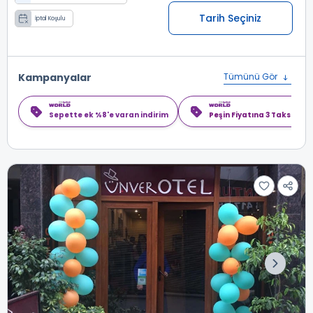
Tarih Seçiniz
İptal Koşulu
Kampanyalar
Tümünü Gör
Sepette ek %8'e varan indirim
Peşin Fiyatına 3 Taksit