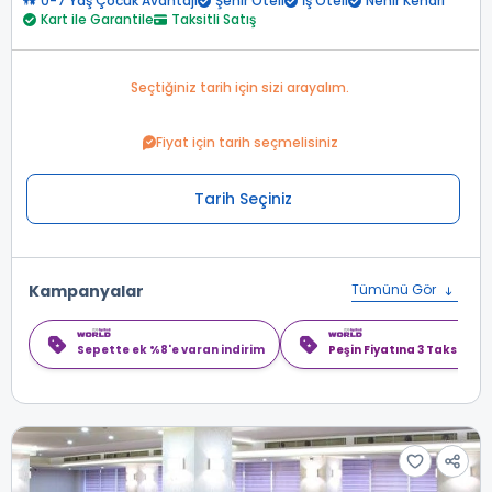
0-7 Yaş Çocuk Avantajı
Şehir Oteli
İş Oteli
Nehir Kenarı
Kart ile Garantile
Taksitli Satış
Seçtiğiniz tarih için sizi arayalım.
Fiyat için tarih seçmelisiniz
Tarih Seçiniz
Kampanyalar
Tümünü Gör
Sepette ek %8'e varan indirim
Peşin Fiyatına 3 Taksit