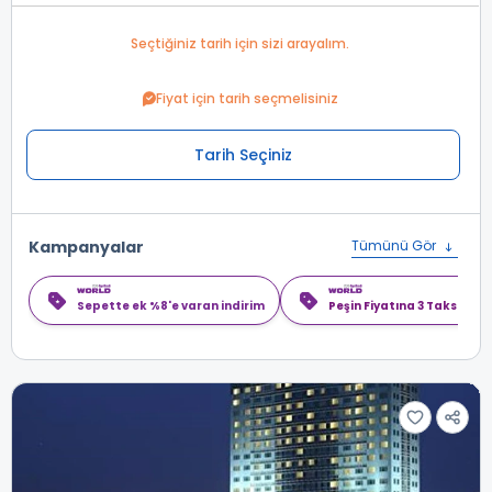
Seçtiğiniz tarih için sizi arayalım.
Fiyat için tarih seçmelisiniz
Tarih Seçiniz
Kampanyalar
Tümünü Gör
Sepette ek %8'e varan indirim
Peşin Fiyatına 3 Taksit