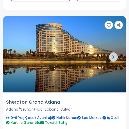
Sheraton Grand Adana
Adana
Seyhan
Hacı Sabancı Bulvarı
0-6 Yaş Çocuk Avantajı
Nehir Kenarı
Spa Merkezi
İş Oteli
Kart ile Garantile
Taksitli Satış