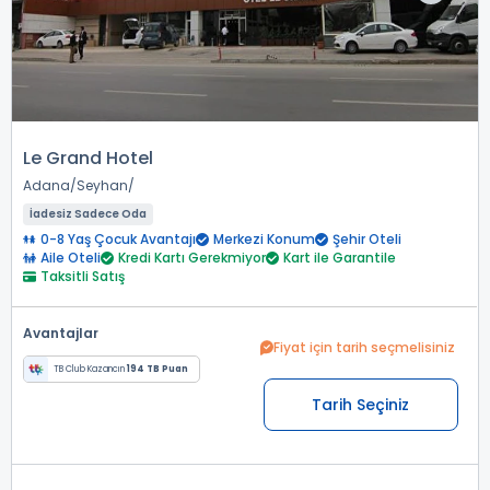
Le Grand Hotel
Adana
Seyhan
İadesiz Sadece Oda
0-8 Yaş Çocuk Avantajı
Merkezi Konum
Şehir Oteli
Aile Oteli
Kredi Kartı Gerekmiyor
Kart ile Garantile
Taksitli Satış
Avantajlar
Fiyat için tarih seçmelisiniz
TB Club Kazancın
194 TB Puan
Tarih Seçiniz