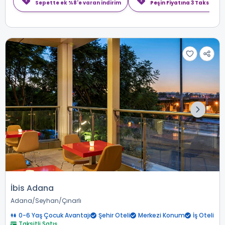
Sepette ek %8'e varan indirim
Peşin Fiyatına 3 Taksit
İbis Adana
Adana
Seyhan
Çınarlı
0-6 Yaş Çocuk Avantajı
Şehir Oteli
Merkezi Konum
İş Oteli
Taksitli Satış