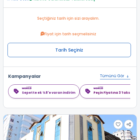
Seçtiğiniz tarih için sizi arayalım.
Fiyat için tarih seçmelisiniz
Tarih Seçiniz
Kampanyalar
Tümünü Gör
Sepette ek %8'e varan indirim
Peşin Fiyatına 3 Taksit