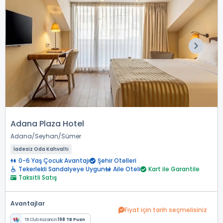
Adana Plaza Hotel
Adana
Seyhan
Sümer
İadesiz Oda Kahvaltı
0-6 Yaş Çocuk Avantajı
Şehir Otelleri
Tekerlekli Sandalyeye Uygun
Aile Oteli
Kart ile Garantile
Taksitli Satış
Avantajlar
Fiyat için tarih seçmelisiniz
TB Club Kazancın
198 TB Puan