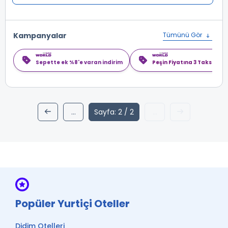
Kampanyalar
Tümünü Gör
Sepette ek %8'e varan indirim
Peşin Fiyatına 3 Taksit
...
Sayfa: 2 / 2
...
1
active2
Popüler Yurtiçi Oteller
Didim Otelleri