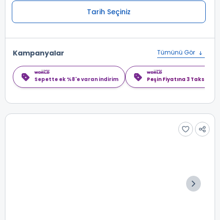
Tarih Seçiniz
Kampanyalar
Tümünü Gör
Sepette ek %8'e varan indirim
Peşin Fiyatına 3 Taksit