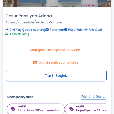
Cesur Pansiyon Adana
Adana
Yumurtalık
Akdeniz Mahallesi
0-6 Yaş Çocuk Avantajı
Pansiyon
Plaja Yakın
Aile Oteli
Taksitli Satış
Seçtiğiniz tarih için sizi arayalım.
Fiyat için tarih seçmelisiniz
Tarih Seçiniz
Kampanyalar
Tümünü Gör
Sepette ek %8'e varan indirim
Peşin Fiyatına 3 Taksit