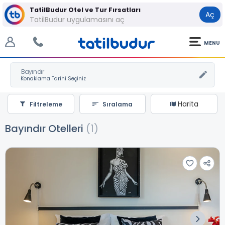
TatilBudur Otel ve Tur Fırsatları
Aç
TatilBudur uygulamasını aç
MENU
Bayındır
Harita
Filtreleme
Sıralama
Bayındır Otelleri
(1)