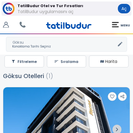
TatilBudur Otel ve Tur Fırsatları
Aç
TatilBudur uygulamasını aç
MENU
Göksu
Harita
Filtreleme
Sıralama
Göksu Otelleri
(1)