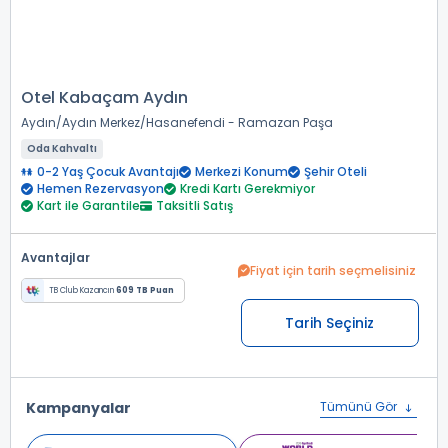
Otel Kabaçam Aydın
Aydın
Aydın Merkez
Hasanefendi - Ramazan Paşa
Oda Kahvaltı
0-2 Yaş Çocuk Avantajı
Merkezi Konum
Şehir Oteli
Hemen Rezervasyon
Kredi Kartı Gerekmiyor
Kart ile Garantile
Taksitli Satış
Avantajlar
Fiyat için tarih seçmelisiniz
TB Club Kazancın
609 TB Puan
Tarih Seçiniz
Kampanyalar
Tümünü Gör