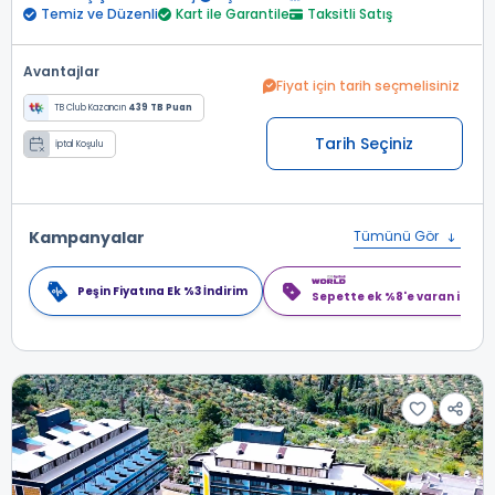
Temiz ve Düzenli
Kart ile Garantile
Taksitli Satış
Avantajlar
Fiyat için tarih seçmelisiniz
TB Club Kazancın
439 TB Puan
Tarih Seçiniz
İptal Koşulu
Kampanyalar
Tümünü Gör
Peşin Fiyatına Ek %3 İndirim
Sepette ek %8'e varan indiri