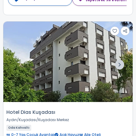
Sepette ek %8'e varan indiri
Hotel Dias Kuşadası
Aydın
Kuşadası
Kuşadası Merkez
Oda Kahvaltı
0-7 Yaş Çocuk Avantajı
Açık Havuz
Aile Oteli