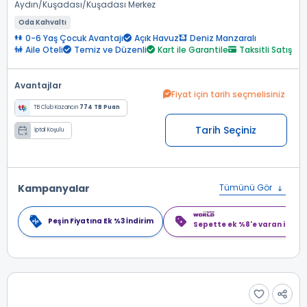
Aydın
Kuşadası
Kuşadası Merkez
Oda Kahvaltı
0-6 Yaş Çocuk Avantajı
Açık Havuz
Deniz Manzaralı
Aile Oteli
Temiz ve Düzenli
Kart ile Garantile
Taksitli Satış
Avantajlar
Fiyat için tarih seçmelisiniz
TB Club Kazancın
774 TB Puan
Tarih Seçiniz
İptal Koşulu
Kampanyalar
Tümünü Gör
Peşin Fiyatına Ek %3 İndirim
Sepette ek %8'e varan indiri