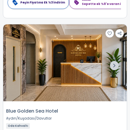
Peşin Fiyatına Ek %3 İndirim
Sepette ek %8'e varan indiri
Blue Golden Sea Hotel
Aydın
Kuşadası
Davutlar
Oda Kahvaltı