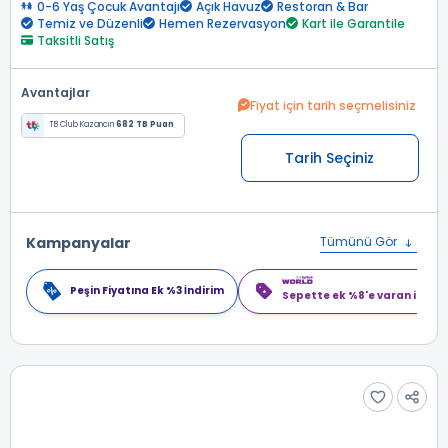
0-6 Yaş Çocuk Avantajı
Açık Havuz
Restoran & Bar
Temiz ve Düzenli
Hemen Rezervasyon
Kart ile Garantile
Taksitli Satış
Avantajlar
Fiyat için tarih seçmelisiniz
TB Club Kazancın
682 TB Puan
Tarih Seçiniz
Kampanyalar
Tümünü Gör
Peşin Fiyatına Ek %3 İndirim
Sepette ek %8'e varan indiri