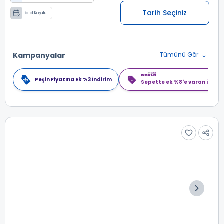
Tarih Seçiniz
İptal Koşulu
Kampanyalar
Tümünü Gör
Peşin Fiyatına Ek %3 İndirim
Sepette ek %8'e varan indiri