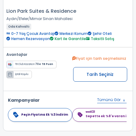
Lion Park Suites & Residence
Aydın
Efeler
Mimar Sinan Mahallesi
Oda Kahvaltı
0-7 Yaş Çocuk Avantajı
Merkezi Konum
Şehir Oteli
Hemen Rezervasyon
Kart ile Garantile
Taksitli Satış
Avantajlar
Fiyat için tarih seçmelisiniz
TB Club Kazancın
704 TB Puan
Tarih Seçiniz
İptal Koşulu
Kampanyalar
Tümünü Gör
Peşin Fiyatına Ek %3 İndirim
Sepette ek %8'e varan indiri