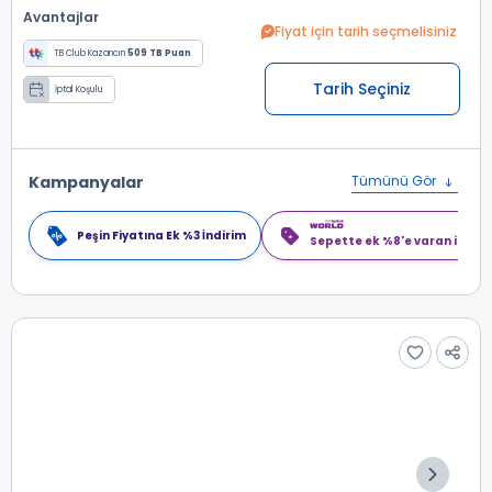
Avantajlar
Fiyat için tarih seçmelisiniz
TB Club Kazancın
509 TB Puan
Tarih Seçiniz
İptal Koşulu
Kampanyalar
Tümünü Gör
Peşin Fiyatına Ek %3 İndirim
Sepette ek %8'e varan indiri