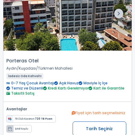
Porteras Otel
Aydın
Kuşadası
Türkmen Mahallesi
İadesiz Oda Kahvaltı
0-7 Yaş Çocuk Avantajı
Açık Havuz
Maviyle İç İçe
Temiz ve Düzenli
Kredi Kartı Gerekmiyor
Kart ile Garantile
Taksitli Satış
Avantajlar
Fiyat için tarih seçmelisiniz
TB Club Kazancın
720 TB Puan
Tarih Seçiniz
İptal Koşulu