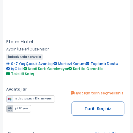
Efeler Hotel
Aydın
Efeler
Güzelhisar
İadesiz Oda Kahvaltı
0-7 Yaş Çocuk Avantajı
Merkezi Konum
Toplantı Dostu
İş Oteli
Kredi Kartı Gerekmiyor
Kart ile Garantile
Taksitli Satış
Avantajlar
Fiyat için tarih seçmelisiniz
TB Club Kazancın
834 TB Puan
Tarih Seçiniz
İptal Koşulu