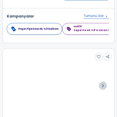
Kampanyalar
Tümünü Gör
Peşin Fiyatına Ek %3 İndirim
Sepette ek %8'e varan indiri