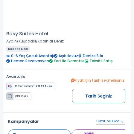
Rosy Suites Hotel
Aydın
Kuşadası
Kadınlar Denizi
Sadece Oda
0-6 Yaş Çocuk Avantajı
Açık Havuz
Denize Sıfır
Hemen Rezervasyon
Kart ile Garantile
Taksitli Satış
Avantajlar
Fiyat için tarih seçmelisiniz
TB Club Kazancın
1291 TB Puan
Tarih Seçiniz
İptal Koşulu
Kampanyalar
Tümünü Gör