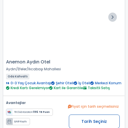
Anemon Aydın Otel
Aydın
Efeler
Ilıcabaşı Mahallesi
Oda Kahvaltı
0-3 Yaş Çocuk Avantajı
Şehir Oteli
İş Oteli
Merkezi Konum
Kredi Kartı Gerekmiyor
Kart ile Garantile
Taksitli Satış
Avantajlar
Fiyat için tarih seçmelisiniz
TB Club Kazancın
1195 TB Puan
Tarih Seçiniz
İptal Koşulu