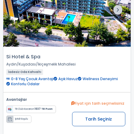
Si Hotel & Spa
Aydın
Kuşadası
İkiçeşmelik Mahallesi
İadesiz Oda Kahvaltı
0-8 Yaş Çocuk Avantajı
Açık Havuz
Wellness Deneyimi
Konforlu Odalar
Avantajlar
Fiyat için tarih seçmelisiniz
TB Club Kazancın
1037 TB Puan
Tarih Seçiniz
İptal Koşulu