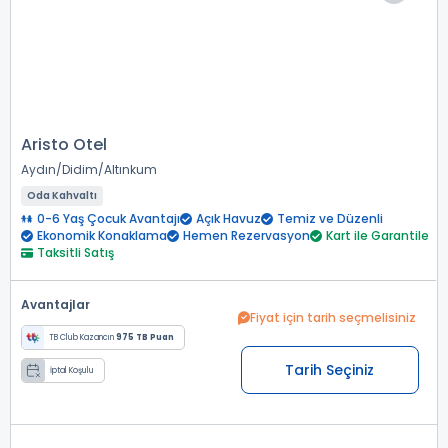
Aristo Otel
Aydın
Didim
Altınkum
Oda Kahvaltı
0-6 Yaş Çocuk Avantajı
Açık Havuz
Temiz ve Düzenli
Ekonomik Konaklama
Hemen Rezervasyon
Kart ile Garantile
Taksitli Satış
Avantajlar
Fiyat için tarih seçmelisiniz
TB Club Kazancın
975 TB Puan
Tarih Seçiniz
İptal Koşulu