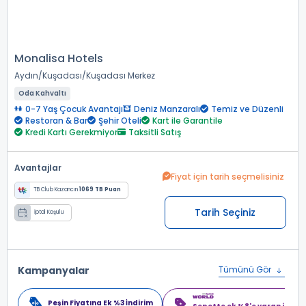
Monalisa Hotels
Aydın
Kuşadası
Kuşadası Merkez
Oda Kahvaltı
0-7 Yaş Çocuk Avantajı
Deniz Manzaralı
Temiz ve Düzenli
Restoran & Bar
Şehir Oteli
Kart ile Garantile
Kredi Kartı Gerekmiyor
Taksitli Satış
Avantajlar
Fiyat için tarih seçmelisiniz
TB Club Kazancın
1069 TB Puan
Tarih Seçiniz
İptal Koşulu
Kampanyalar
Tümünü Gör
Peşin Fiyatına Ek %3 İndirim