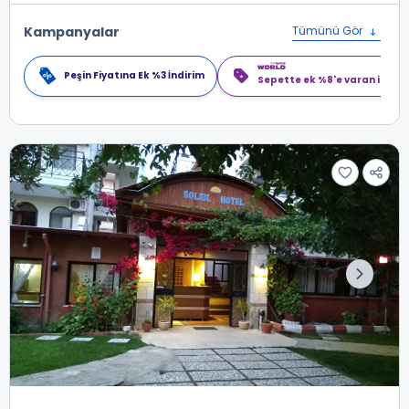
Kampanyalar
Tümünü Gör
Peşin Fiyatına Ek %3 İndirim
Sepette ek %8'e varan indiri