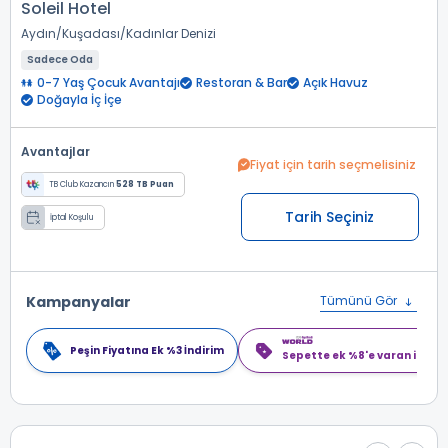
Soleil Hotel
Aydın
Kuşadası
Kadınlar Denizi
Sadece Oda
0-7 Yaş Çocuk Avantajı
Restoran & Bar
Açık Havuz
Doğayla İç İçe
Avantajlar
Fiyat için tarih seçmelisiniz
TB Club Kazancın
528 TB Puan
Tarih Seçiniz
İptal Koşulu
Kampanyalar
Tümünü Gör
Peşin Fiyatına Ek %3 İndirim
Sepette ek %8'e varan indiri