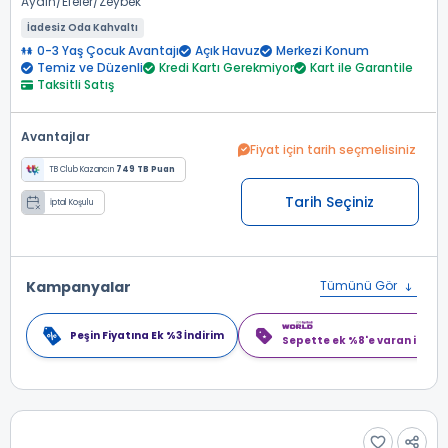
Aydın
Efeler
Zeybek
İadesiz Oda Kahvaltı
0-3 Yaş Çocuk Avantajı
Açık Havuz
Merkezi Konum
Temiz ve Düzenli
Kredi Kartı Gerekmiyor
Kart ile Garantile
Taksitli Satış
Avantajlar
Fiyat için tarih seçmelisiniz
TB Club Kazancın
749 TB Puan
Tarih Seçiniz
İptal Koşulu
Kampanyalar
Tümünü Gör
Peşin Fiyatına Ek %3 İndirim
Sepette ek %8'e varan indiri