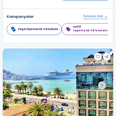
Kampanyalar
Tümünü Gör
Peşin Fiyatına Ek %3 İndirim
Sepette ek %8'e varan indiri