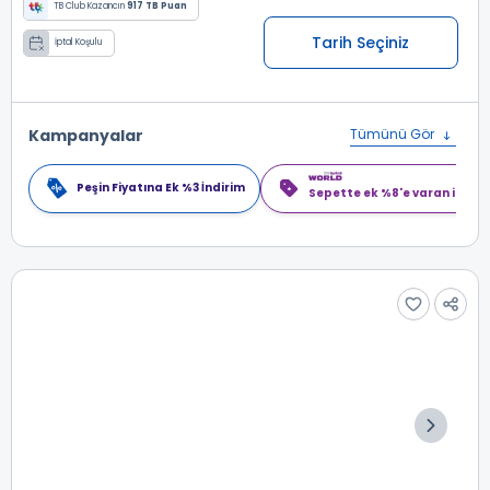
TB Club Kazancın
917 TB Puan
Tarih Seçiniz
İptal Koşulu
Kampanyalar
Tümünü Gör
Peşin Fiyatına Ek %3 İndirim
Sepette ek %8'e varan indiri