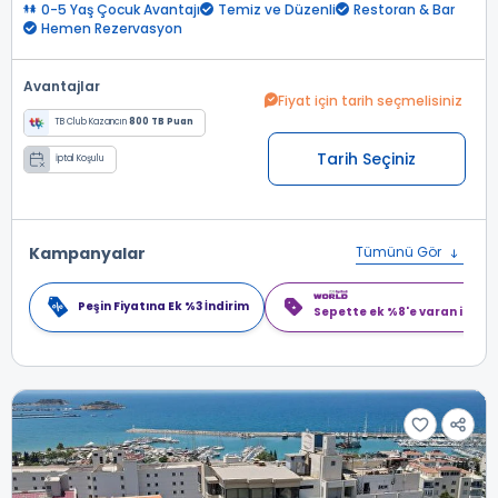
0-5 Yaş Çocuk Avantajı
Temiz ve Düzenli
Restoran & Bar
Hemen Rezervasyon
Avantajlar
Fiyat için tarih seçmelisiniz
TB Club Kazancın
800 TB Puan
Tarih Seçiniz
İptal Koşulu
Kampanyalar
Tümünü Gör
Peşin Fiyatına Ek %3 İndirim
Sepette ek %8'e varan indiri