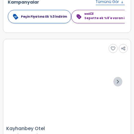
Kampanyalar
Tümünü Gör
Peşin Fiyatına Ek %3 İndirim
Sepette ek %8'e varan indiri
Kayhanbey Otel