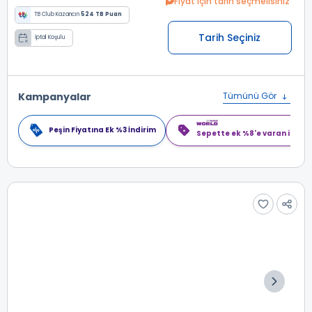
Fiyat için tarih seçmelisiniz
TB Club Kazancın
524 TB Puan
Tarih Seçiniz
İptal Koşulu
Kampanyalar
Tümünü Gör
Peşin Fiyatına Ek %3 İndirim
Sepette ek %8'e varan indiri