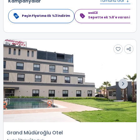
Kampanyalar
Tümünü Gör
Peşin Fiyatına Ek %3 İndirim
Sepette ek %8'e varan indiri
Grand Müdüroğlu Otel