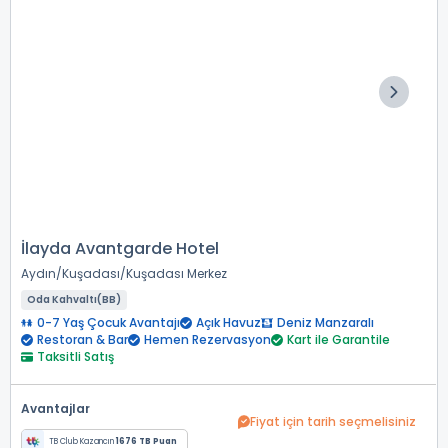
İlayda Avantgarde Hotel
Aydın
Kuşadası
Kuşadası Merkez
Oda Kahvaltı(BB)
0-7 Yaş Çocuk Avantajı
Açık Havuz
Deniz Manzaralı
Restoran & Bar
Hemen Rezervasyon
Kart ile Garantile
Taksitli Satış
Avantajlar
Fiyat için tarih seçmelisiniz
TB Club Kazancın
1676 TB Puan