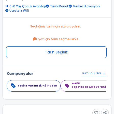
0-6 Yaş Çocuk Avantajı
Tarihi Konak
Merkezi Lokasyon
Ücretsiz Wifi
Seçtiğiniz tarih için sizi arayalım.
Fiyat için tarih seçmelisiniz
Tarih Seçiniz
Kampanyalar
Tümünü Gör
Peşin Fiyatına Ek %3 İndirim
Sepette ek %8'e varan indiri