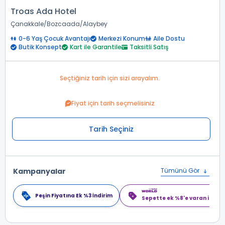
Troas Ada Hotel
Çanakkale
Bozcaada
Alaybey
0-6 Yaş Çocuk Avantajı
Merkezi Konum
Aile Dostu
Butik Konsept
Kart ile Garantile
Taksitli Satış
Seçtiğiniz tarih için sizi arayalım.
Fiyat için tarih seçmelisiniz
Tarih Seçiniz
Kampanyalar
Tümünü Gör
Peşin Fiyatına Ek %3 İndirim
Sepette ek %8'e varan indiri