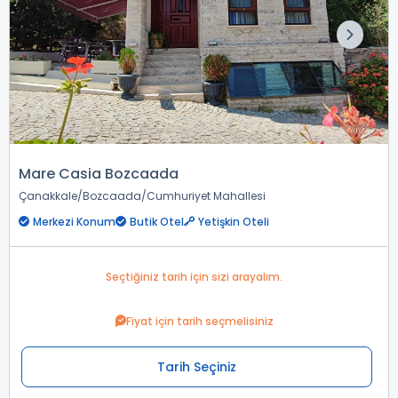
Mare Casia Bozcaada
Çanakkale
Bozcaada
Cumhuriyet Mahallesi
Merkezi Konum
Butik Otel
Yetişkin Oteli
Seçtiğiniz tarih için sizi arayalım.
Fiyat için tarih seçmelisiniz
Tarih Seçiniz