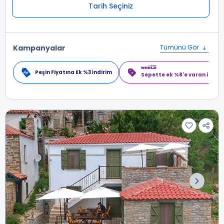
Tarih Seçiniz
Kampanyalar
Tümünü Gör
Peşin Fiyatına Ek %3 İndirim
Sepette ek %8'e varan indiri