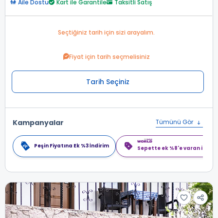
Aile Dostu
Kart ile Garantile
Taksitli Satış
Seçtiğiniz tarih için sizi arayalım.
Fiyat için tarih seçmelisiniz
Tarih Seçiniz
Kampanyalar
Tümünü Gör
Peşin Fiyatına Ek %3 İndirim
Sepette ek %8'e varan indiri