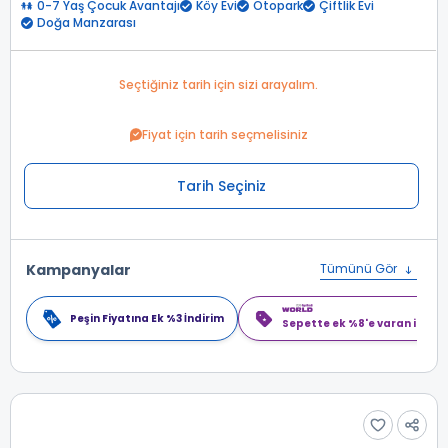
0-7 Yaş Çocuk Avantajı
Köy Evi
Otopark
Çiftlik Evi
Doğa Manzarası
Seçtiğiniz tarih için sizi arayalım.
Fiyat için tarih seçmelisiniz
Tarih Seçiniz
Kampanyalar
Tümünü Gör
Peşin Fiyatına Ek %3 İndirim
Sepette ek %8'e varan indiri