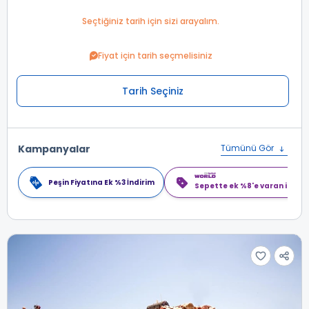
Seçtiğiniz tarih için sizi arayalım.
Fiyat için tarih seçmelisiniz
Tarih Seçiniz
Kampanyalar
Tümünü Gör
Peşin Fiyatına Ek %3 İndirim
Sepette ek %8'e varan indiri