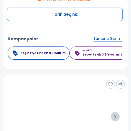
Tarih Seçiniz
Kampanyalar
Tümünü Gör
Peşin Fiyatına Ek %3 İndirim
Sepette ek %8'e varan indiri