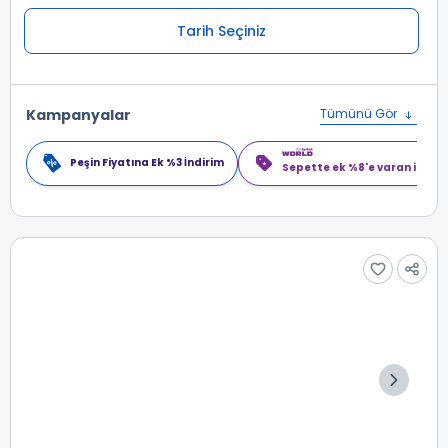
Tarih Seçiniz
Kampanyalar
Tümünü Gör
Peşin Fiyatına Ek %3 İndirim
Sepette ek %8'e varan indiri