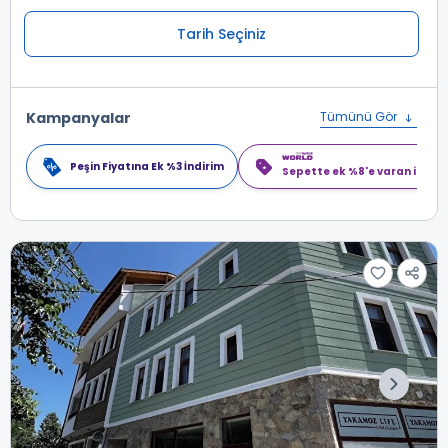
Tarih Seçiniz
Kampanyalar
Tümünü Gör
Peşin Fiyatına Ek %3 İndirim
Sepette ek %8'e varan indiri