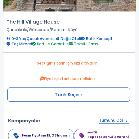
The Hill Village House
Çanakkale
Gökçeada
Bademli Köyü
0-3 Yaş Çocuk Avantajı
Doğa Oteli
Butik Konsept
Taş Mimari
Kart ile Garantile
Taksitli Satış
Seçtiğiniz tarih için sizi arayalım.
Fiyat için tarih seçmelisiniz
Tarih Seçiniz
Kampanyalar
Tümünü Gör
Peşin Fiyatına Ek %3 İndirim
Sepette ek %8'e varan indiri