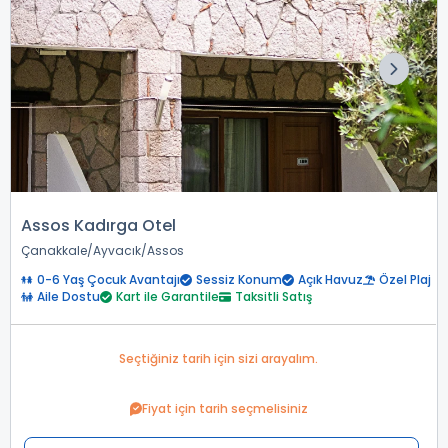
Assos Kadırga Otel
Çanakkale
Ayvacık
Assos
0-6 Yaş Çocuk Avantajı
Sessiz Konum
Açık Havuz
Özel Plaj
Aile Dostu
Kart ile Garantile
Taksitli Satış
Seçtiğiniz tarih için sizi arayalım.
Fiyat için tarih seçmelisiniz