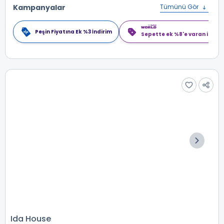
Kampanyalar
Tümünü Gör
Peşin Fiyatına Ek %3 İndirim
Sepette ek %8'e varan indiri
Ida House