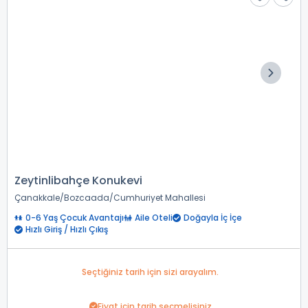
Zeytinlibahçe Konukevi
Çanakkale
Bozcaada
Cumhuriyet Mahallesi
0-6 Yaş Çocuk Avantajı
Aile Oteli
Doğayla İç İçe
Hızlı Giriş / Hızlı Çıkış
Seçtiğiniz tarih için sizi arayalım.
Fiyat için tarih seçmelisiniz