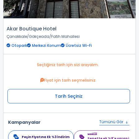
Akar Boutique Hotel
Çanakkale
Gökçeada
Fatih Mahallesi
Otopark
Merkezi Konum
Ücretsiz Wi-Fi
Seçtiğiniz tarih için sizi arayalım.
Fiyat için tarih seçmelisiniz
Tarih Seçiniz
Kampanyalar
Tümünü Gör
Peşin Fiyatına Ek %3 İndirim
Sepette ek %8'e varan indiri