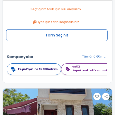
Seçtiğiniz tarih için sizi arayalım.
Fiyat için tarih seçmelisiniz
Tarih Seçiniz
Kampanyalar
Tümünü Gör
Peşin Fiyatına Ek %3 İndirim
Sepette ek %8'e varan indiri