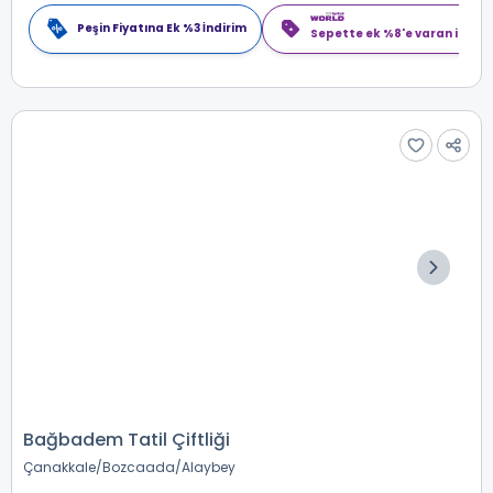
Peşin Fiyatına Ek %3 İndirim
Sepette ek %8'e varan indiri
Bağbadem Tatil Çiftliği
Çanakkale
Bozcaada
Alaybey