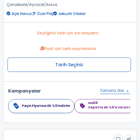
Çanakkale
Ayvacık
Assos
Açık Havuz
Özel Plaj
Jakuzili Odalar
Seçtiğiniz tarih için sizi arayalım.
Fiyat için tarih seçmelisiniz
Tarih Seçiniz
Kampanyalar
Tümünü Gör
Peşin Fiyatına Ek %3 İndirim
Sepette ek %8'e varan indiri