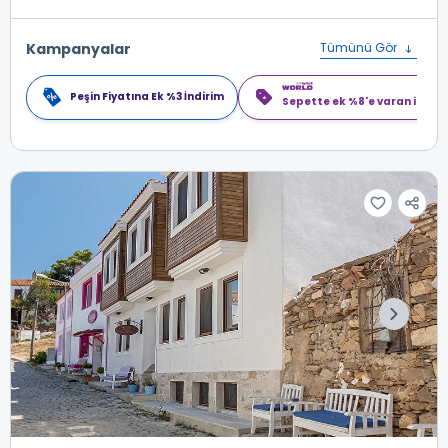
Kampanyalar
Tümünü Gör
Peşin Fiyatına Ek %3 İndirim
Sepette ek %8'e varan indiri