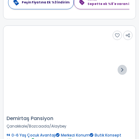
Peşin Fiyatına Ek %3 İndirim
Sepette ek %8'e varan indiri
Demirtaş Pansiyon
Çanakkale
Bozcaada
Alaybey
0-6 Yaş Çocuk Avantajı
Merkezi Konum
Butik Konsept