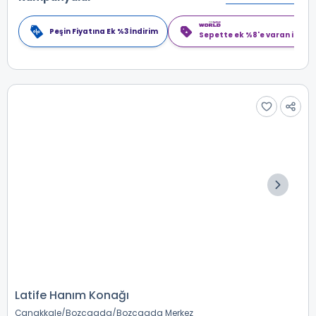
Peşin Fiyatına Ek %3 İndirim
Sepette ek %8'e varan indiri
Latife Hanım Konağı
Çanakkale
Bozcaada
Bozcaada Merkez