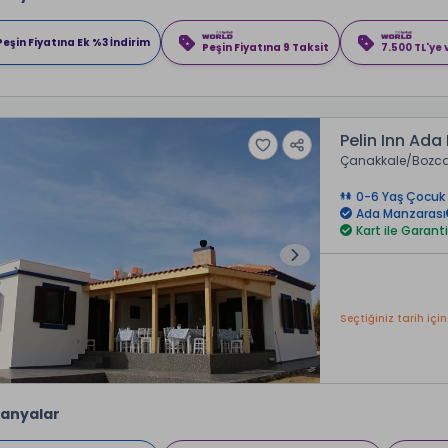
Peşin Fiyatına Ek %3 İndirim
Peşin Fiyatına 9 Taksit
7.500 TL'ye
Pelin Inn Ada 
Çanakkale
Bozc
0-6 Yaş Çocuk 
Ada Manzarası
Kart ile Garanti
Seçtiğiniz tarih için
anyalar