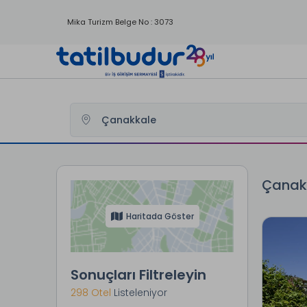
Mika Turizm Belge No : 3073
Tatilbudur
Yurtici Oteller
Çanakkale Otelleri
Çanakk
Haritada Göster
Sonuçları Filtreleyin
298 Otel
Listeleniyor