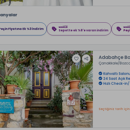
anyalar
Peşin Fiyatına Ek %3 İndirim
Sepette ek %8'e varan indirim
Peşi
Adabahçe B
Çanakkale
Bozc
Kahvaltı Salon
24 Saat Açık R
Hızlı Check-in
Seçtiğiniz tarih için