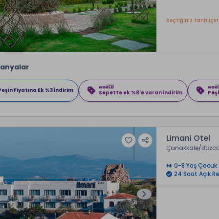
Seçtiğiniz tarih için
anyalar
Peşin Fiyatına Ek %3 İndirim
Sepette ek %8'e varan indirim
Peşi
Limani Otel
Çanakkale
Bozc
0-8 Yaş Çocuk 
24 Saat Açık R