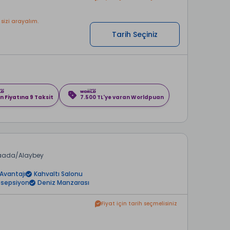
 sizi arayalım.
Tarih Seçiniz
n Fiyatına 9 Taksit
7.500 TL'ye varan Worldpuan
aada
Alaybey
Avantajı
Kahvaltı Salonu
esepsiyon
Deniz Manzarası
Fiyat için tarih seçmelisiniz