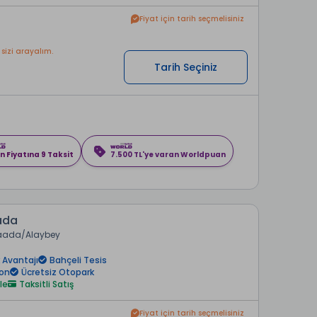
Fiyat için tarih seçmelisiniz
 sizi arayalım.
Tarih Seçiniz
n Fiyatına 9 Taksit
7.500 TL'ye varan Worldpuan
ada
aada
Alaybey
 Avantajı
Bahçeli Tesis
yon
Ücretsiz Otopark
le
Taksitli Satış
Fiyat için tarih seçmelisiniz