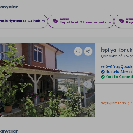
anyalar
Peşin Fiyatına Ek %3 İndirim
Sepette ek %8'e varan indirim
Peşi
İspilya Konuk 
Çanakkale
Gökç
0-6 Yaş Çocuk 
Huzurlu Atmos
Kart ile Garanti
Seçtiğiniz tarih için
anyalar