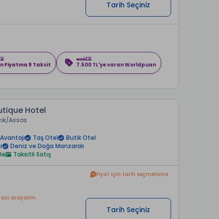
Tarih Seçiniz
n Fiyatına 9 Taksit
7.500 TL'ye varan Worldpuan
tique Hotel
ık
Assos
Avantajı
Taş Otel
Butik Otel
r
Deniz ve Doğa Manzaralı
le
Taksitli Satış
Fiyat için tarih seçmelisiniz
 sizi arayalım.
Tarih Seçiniz