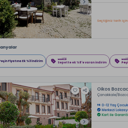
Seçtiğiniz tarih için
anyalar
Peşin Fiyatına Ek %3 İndirim
Sepette ek %8'e varan indirim
Peşi
Oikos Bozca
Çanakkale
Bozc
0-12 Yaş Çocuk
Merkezi Lokas
Kart ile Garanti