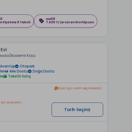
n Fiyatına 9 Taksit
7.500 TL'ye varan Worldpuan
Evi
eada
Bademli Köyü
Avantajı
Otopark
fer
Aile Dostu
Doğa Dostu
le
Taksitli Satış
Fiyat için tarih seçmelisiniz
 sizi arayalım.
Tarih Seçiniz