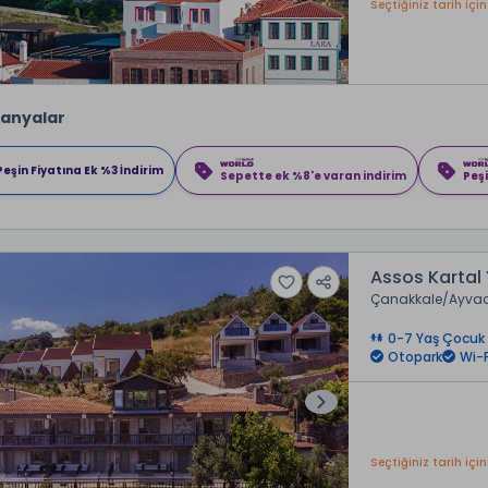
Seçtiğiniz tarih için
anyalar
Peşin Fiyatına Ek %3 İndirim
Sepette ek %8'e varan indirim
Peşi
Assos Kartal 
Çanakkale
Ayvac
0-7 Yaş Çocuk 
Otopark
Wi-F
Seçtiğiniz tarih için