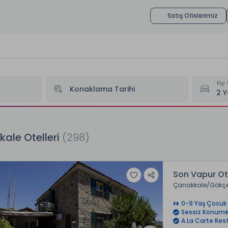
Satış Ofislerimiz
Kişi 
Konaklama Tarihi
ale Otelleri
(298)
Son Vapur O
Çanakkale
Gökç
0-9 Yaş Çocuk 
Sessiz Konum
A La Carte Res