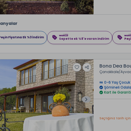
anyalar
Peşin Fiyatına Ek %3 İndirim
Sepette ek %8'e varan indirim
Peşi
Bona Dea Bou
Çanakkale
Ayvac
0-6 Yaş Çocuk 
Şömineli Odala
Kart ile Garanti
Seçtiğiniz tarih için