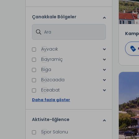
Çanakkale Bölgeler
Kamp
Ayvacık
Bayramiç
Biga
Bozcaada
Eceabat
Daha fazla göster
Aktivite-Eğlence
Spor Salonu