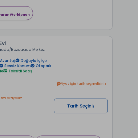
 varan Worldpuan
Evi
aada
Bozcaada Merkez
Avantajı
Doğayla İç İçe
Sessiz Konum
Otopark
le
Taksitli Satış
Fiyat için tarih seçmelisiniz
 sizi arayalım.
Tarih Seçiniz