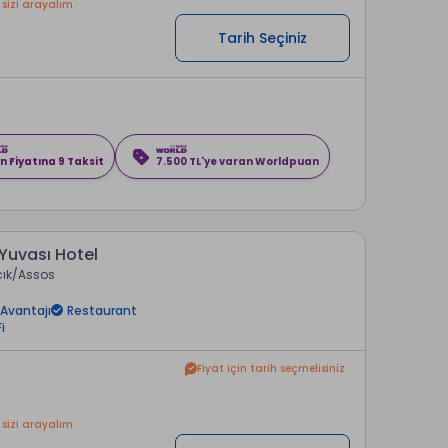
 sizi arayalım.
Tarih Seçiniz
n Fiyatına 9 Taksit
7.500 TL'ye varan Worldpuan
Yuvası Hotel
ık
Assos
Avantajı
Restaurant
i
Fiyat için tarih seçmelisiniz
 sizi arayalım.