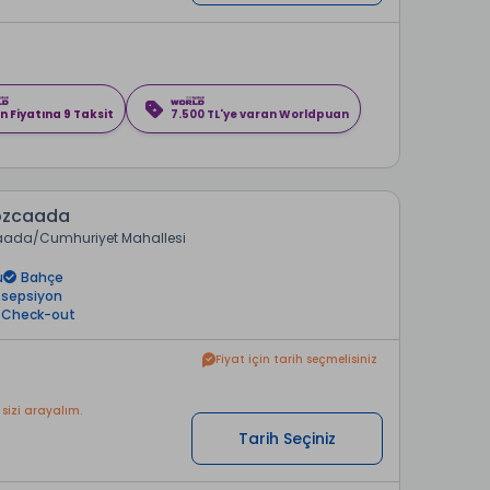
n Fiyatına 9 Taksit
7.500 TL'ye varan Worldpuan
ozcaada
aada
Cumhuriyet Mahallesi
u
Bahçe
esepsiyon
/ Check-out
Fiyat için tarih seçmelisiniz
 sizi arayalım.
Tarih Seçiniz