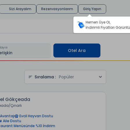
Sizi Arayalım
Rezervasyonlarım
Giriş Yapın
Hemen Üye Ol,
İndirimli Fiyatları Görüntü
Sayısı
Otel Ara
Sıralama :
Popüler
tel Gökçeada
eada
Çınarlı
Avantajı
Evcil Hayvan Dostu
Aile Dostu
taurant Menüsünde %10 İndirim