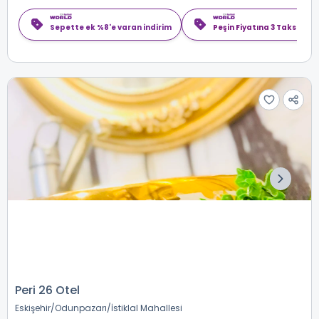
Sepette ek %8'e varan indirim
Peşin Fiyatına 3 Taksit
Peri 26 Otel
Eskişehir
Odunpazarı
İstiklal Mahallesi