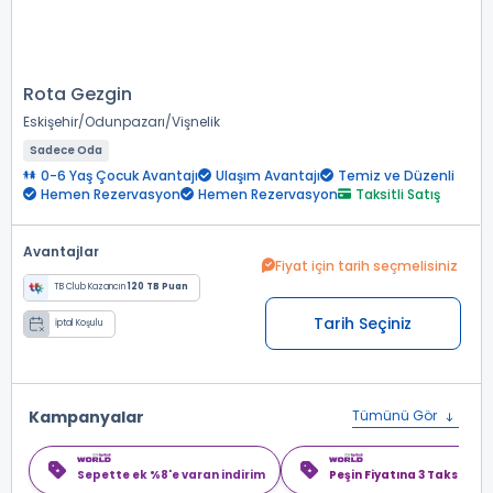
Rota Gezgin
Eskişehir
Odunpazarı
Vişnelik
Sadece Oda
0-6 Yaş Çocuk Avantajı
Ulaşım Avantajı
Temiz ve Düzenli
Hemen Rezervasyon
Hemen Rezervasyon
Taksitli Satış
Avantajlar
Fiyat için tarih seçmelisiniz
TB Club Kazancın
120 TB Puan
Tarih Seçiniz
İptal Koşulu
Kampanyalar
Tümünü Gör
Sepette ek %8'e varan indirim
Peşin Fiyatına 3 Taksit