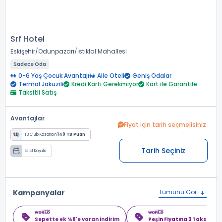
Srf Hotel
Eskişehir
Odunpazarı
İstiklal Mahallesi
Sadece Oda
0-6 Yaş Çocuk Avantajı
Aile Oteli
Geniş Odalar
Termal Jakuzili
Kredi Kartı Gerekmiyor
Kart ile Garantile
Taksitli Satış
Avantajlar
Fiyat için tarih seçmelisiniz
TB Club Kazancın
140 TB Puan
Tarih Seçiniz
İptal Koşulu
Kampanyalar
Tümünü Gör
Sepette ek %8'e varan indirim
Peşin Fiyatına 3 Taksit