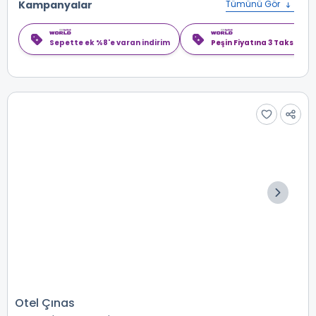
Kampanyalar
Tümünü Gör
Sepette ek %8'e varan indirim
Peşin Fiyatına 3 Taksit
Otel Çınas