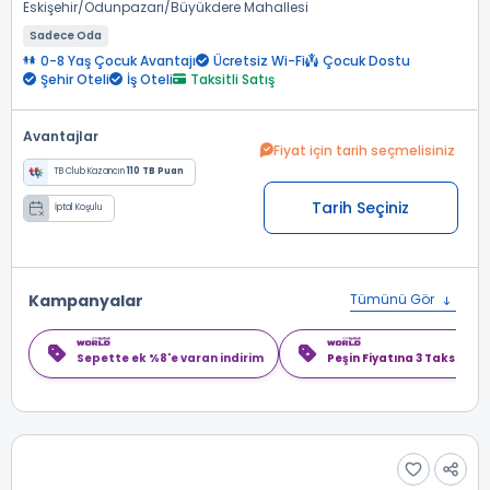
Eskişehir
Odunpazarı
Büyükdere Mahallesi
Sadece Oda
0-8 Yaş Çocuk Avantajı
Ücretsiz Wi-Fi
Çocuk Dostu
Şehir Oteli
İş Oteli
Taksitli Satış
Avantajlar
Fiyat için tarih seçmelisiniz
TB Club Kazancın
110 TB Puan
Tarih Seçiniz
İptal Koşulu
Kampanyalar
Tümünü Gör
Sepette ek %8'e varan indirim
Peşin Fiyatına 3 Taksit