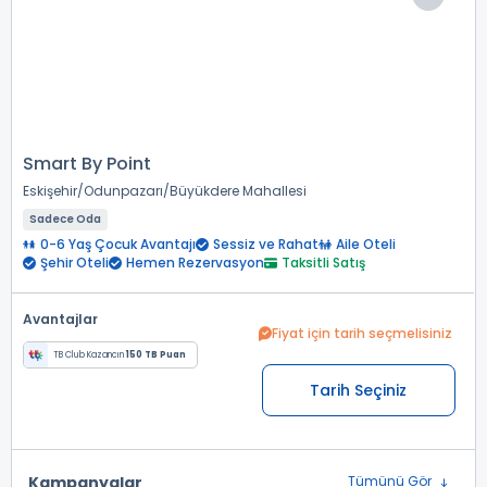
Smart By Point
Eskişehir
Odunpazarı
Büyükdere Mahallesi
Sadece Oda
0-6 Yaş Çocuk Avantajı
Sessiz ve Rahat
Aile Oteli
Şehir Oteli
Hemen Rezervasyon
Taksitli Satış
Avantajlar
Fiyat için tarih seçmelisiniz
TB Club Kazancın
150 TB Puan
Tarih Seçiniz
Kampanyalar
Tümünü Gör