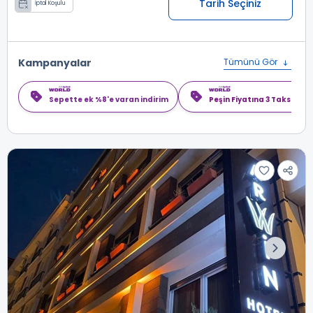
Tarih Seçiniz
İptal Koşulu
Kampanyalar
Tümünü Gör
Sepette ek %8'e varan indirim
Peşin Fiyatına 3 Taksit