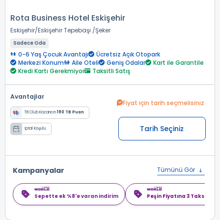
Rota Business Hotel Eskişehir
Eskişehir
Eskişehir Tepebaşı
Şeker
Sadece Oda
0-6 Yaş Çocuk Avantajı
Ücretsiz Açık Otopark
Merkezi Konum
Aile Oteli
Geniş Odalar
Kart ile Garantile
Kredi Kartı Gerekmiyor
Taksitli Satış
Avantajlar
Fiyat için tarih seçmelisiniz
TB Club Kazancın
190 TB Puan
Tarih Seçiniz
İptal Koşulu
Kampanyalar
Tümünü Gör
Sepette ek %8'e varan indirim
Peşin Fiyatına 3 Taksit