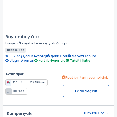
Bayrambey Otel
Eskişehir
Eskişehir Tepebaşı
Ertuğrulgazi
Sadece Oda
0-7 Yaş Çocuk Avantajı
Şehir Oteli
Merkezi Konum
Ulaşım Avantajı
Kart ile Garantile
Taksitli Satış
Avantajlar
Fiyat için tarih seçmelisiniz
TB Club Kazancın
125 TB Puan
Tarih Seçiniz
İptal Koşulu
Kampanyalar
Tümünü Gör