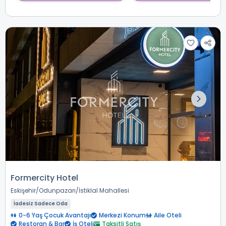
Formercity Hotel
Eskişehir
Odunpazarı
İstiklal Mahallesi
İadesiz Sadece Oda
0-6 Yaş Çocuk Avantajı
Merkezi Konum
Aile Oteli
Restoran & Bar
İş Oteli
Taksitli Satış