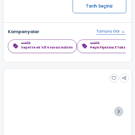
Tarih Seçiniz
Kampanyalar
Tümünü Gör
Sepette ek %8'e varan indirim
Peşin Fiyatına 3 Taksit