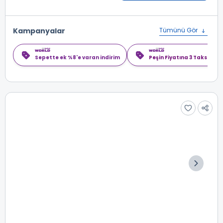
Kampanyalar
Tümünü Gör
Sepette ek %8'e varan indirim
Peşin Fiyatına 3 Taksit