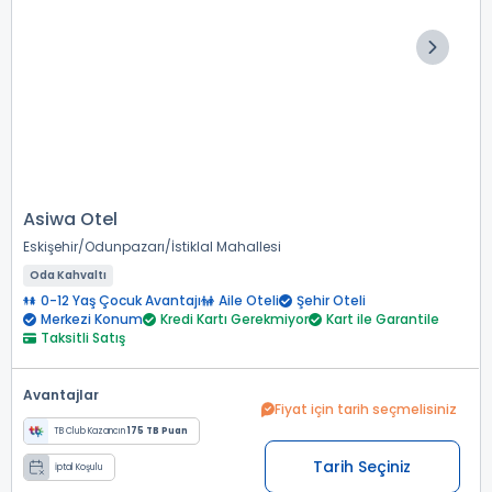
Asiwa Otel
Eskişehir
Odunpazarı
İstiklal Mahallesi
Oda Kahvaltı
0-12 Yaş Çocuk Avantajı
Aile Oteli
Şehir Oteli
Merkezi Konum
Kredi Kartı Gerekmiyor
Kart ile Garantile
Taksitli Satış
Avantajlar
Fiyat için tarih seçmelisiniz
TB Club Kazancın
175 TB Puan
Tarih Seçiniz
İptal Koşulu