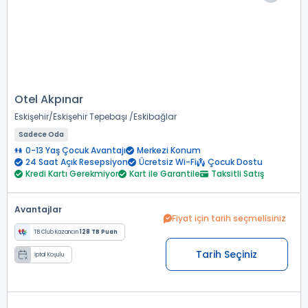
Otel Akpınar
Eskişehir
Eskişehir Tepebaşı
Eskibağlar
Sadece Oda
0-13 Yaş Çocuk Avantajı
Merkezi Konum
24 Saat Açık Resepsiyon
Ücretsiz Wi-Fi
Çocuk Dostu
Kredi Kartı Gerekmiyor
Kart ile Garantile
Taksitli Satış
Avantajlar
Fiyat için tarih seçmelisiniz
TB Club Kazancın
128 TB Puan
Tarih Seçiniz
İptal Koşulu