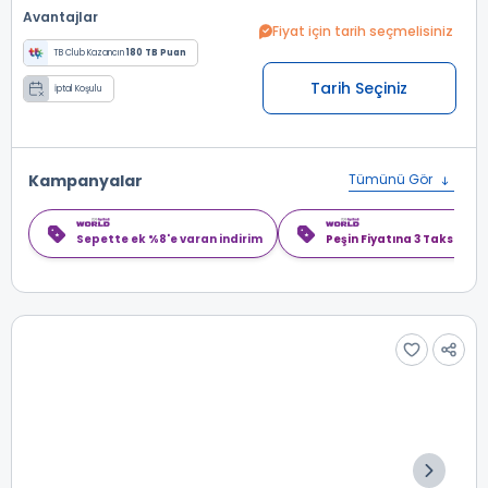
Avantajlar
Fiyat için tarih seçmelisiniz
TB Club Kazancın
180 TB Puan
Tarih Seçiniz
İptal Koşulu
Kampanyalar
Tümünü Gör
Sepette ek %8'e varan indirim
Peşin Fiyatına 3 Taksit