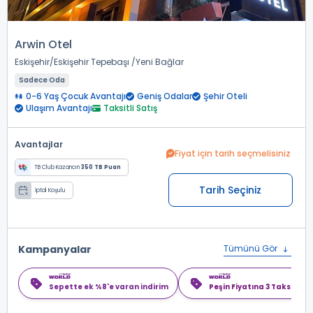
Arwin Otel
Eskişehir
Eskişehir Tepebaşı
Yeni Bağlar
Sadece Oda
0-6 Yaş Çocuk Avantajı
Geniş Odalar
Şehir Oteli
Ulaşım Avantajı
Taksitli Satış
Avantajlar
Fiyat için tarih seçmelisiniz
TB Club Kazancın
350 TB Puan
Tarih Seçiniz
İptal Koşulu
Kampanyalar
Tümünü Gör
Sepette ek %8'e varan indirim
Peşin Fiyatına 3 Taksit