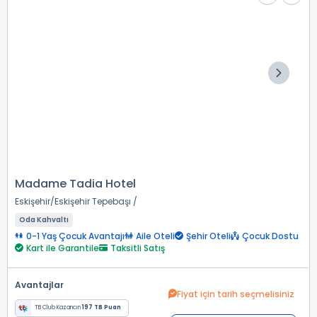
Madame Tadia Hotel
Eskişehir
Eskişehir Tepebaşı
Oda Kahvaltı
0-1 Yaş Çocuk Avantajı
Aile Oteli
Şehir Oteli
Çocuk Dostu
Kart ile Garantile
Taksitli Satış
Avantajlar
Fiyat için tarih seçmelisiniz
TB Club Kazancın
197 TB Puan