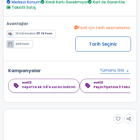
Merkezi Konum
Kredi Kartı Gerekmiyor
Kart ile Garantile
Taksitli Satış
Avantajlar
Fiyat için tarih seçmelisiniz
TB Club Kazancın
211 TB Puan
Tarih Seçiniz
İptal Koşulu
Kampanyalar
Tümünü Gör
Sepette ek %8'e varan indirim
Peşin Fiyatına 3 Taksit