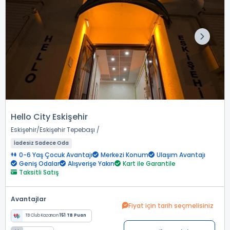
Hello City Eskişehir
Eskişehir
Eskişehir Tepebaşı
İadesiz Sadece Oda
0-6 Yaş Çocuk Avantajı
Merkezi Konum
Ulaşım Avantajı
Geniş Odalar
Alışverişe Yakın
Kart ile Garantile
Taksitli Satış
Avantajlar
Fiyat için tarih seçmelisiniz
TB Club Kazancın
151 TB Puan