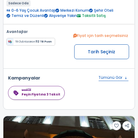
Sadece Oda
0-6 Yaş Çocuk Avantajı
Merkezi Konum
Şehir Oteli
Temiz ve Düzenli
Alışverişe Yakın
Taksitli Satış
Avantajlar
Fiyat için tarih seçmelisiniz
TB Club Kazancın
112 TB Puan
Tarih Seçiniz
Kampanyalar
Tümünü Gör
Peşin Fiyatına 3 Taksit