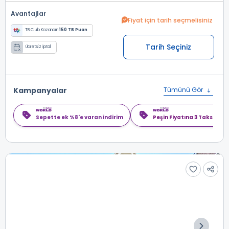
Avantajlar
Fiyat için tarih seçmelisiniz
TB Club Kazancın
150 TB Puan
Tarih Seçiniz
Ücretsiz İptal
Kampanyalar
Tümünü Gör
Sepette ek %8'e varan indirim
Peşin Fiyatına 3 Taksit