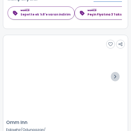
Sepette ek %8'e varan indirim
Peşin Fiyatına 3 Taksit
Omm Inn
Eskişehir
Odunpazarı