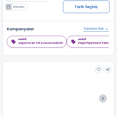
Tarih Seçiniz
İptal Koşulu
Kampanyalar
Tümünü Gör
Sepette ek %8'e varan indirim
Peşin Fiyatına 3 Taksit