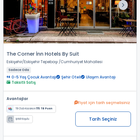
The Corner İnn Hotels By Suit
Eskişehir
Eskişehir Tepebaşı
Cumhuriyet Mahallesi
Sadece Oda
0-5 Yaş Çocuk Avantajı
Şehir Oteli
Ulaşım Avantajı
Taksitli Satış
Avantajlar
Fiyat için tarih seçmelisiniz
TB Club Kazancın
115 TB Puan
Tarih Seçiniz
İptal Koşulu