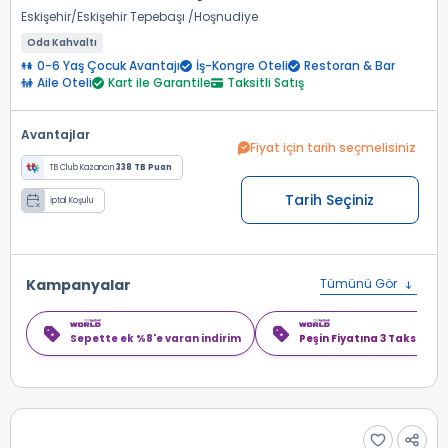
Eskişehir
Eskişehir Tepebaşı
Hoşnudiye
Oda Kahvaltı
0-6 Yaş Çocuk Avantajı
İş-Kongre Oteli
Restoran & Bar
Aile Oteli
Kart ile Garantile
Taksitli Satış
Avantajlar
Fiyat için tarih seçmelisiniz
TB Club Kazancın
338 TB Puan
Tarih Seçiniz
İptal Koşulu
Kampanyalar
Tümünü Gör
Sepette ek %8'e varan indirim
Peşin Fiyatına 3 Taksit