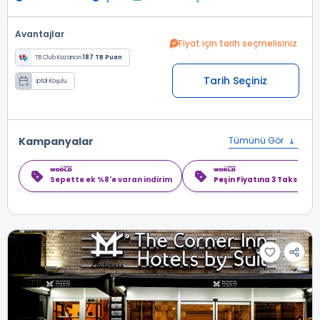
Avantajlar
Fiyat için tarih seçmelisiniz
TB Club Kazancın
187 TB Puan
Tarih Seçiniz
İptal Koşulu
Kampanyalar
Tümünü Gör
Sepette ek %8'e varan indirim
Peşin Fiyatına 3 Taksit