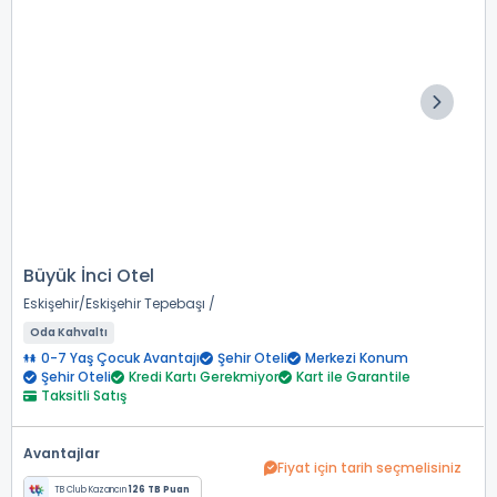
Büyük İnci Otel
Eskişehir
Eskişehir Tepebaşı
Oda Kahvaltı
0-7 Yaş Çocuk Avantajı
Şehir Oteli
Merkezi Konum
Şehir Oteli
Kredi Kartı Gerekmiyor
Kart ile Garantile
Taksitli Satış
Avantajlar
Fiyat için tarih seçmelisiniz
TB Club Kazancın
126 TB Puan