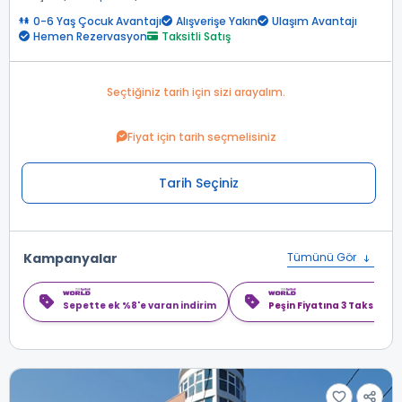
0-6 Yaş Çocuk Avantajı
Alışverişe Yakın
Ulaşım Avantajı
Hemen Rezervasyon
Taksitli Satış
Seçtiğiniz tarih için sizi arayalım.
Fiyat için tarih seçmelisiniz
Tarih Seçiniz
Kampanyalar
Tümünü Gör
Sepette ek %8'e varan indirim
Peşin Fiyatına 3 Taksit