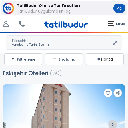
TatilBudur Otel ve Tur Fırsatları
Aç
TatilBudur uygulamasını aç
MENU
Eskişehir
Harita
Filtreleme
Sıralama
Eskişehir Otelleri
(50)