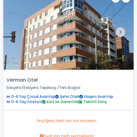
Verman Otel
Eskişehir
Eskişehir Tepebaşı
Yeni Bağlar
0-6 Yaş Çocuk Avantajı
Şehir Oteli
Ulaşım Avantajı
0-6 Yaş Ücretsiz
Kart ile Garantile
Taksitli Satış
Seçtiğiniz tarih için sizi arayalım.
Fiyat için tarih seçmelisiniz