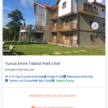
Yunus Emre Tabiat Park Otel
Eskişehir
Mihalıççık
0-6 Yaş Çocuk Avantajı
Doğa Oteli
Manzara Avantajı
Temiz ve Düzenli
Aile Oteli
Taksitli Satış
Seçtiğiniz tarih için sizi arayalım.
Fiyat için tarih seçmelisiniz