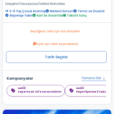
Eskişehir
Odunpazarı
İstiklal Mahallesi
0-6 Yaş Çocuk Avantajı
Merkezi Konum
Temiz ve Düzenli
Alışverişe Yakın
Kart ile Garantile
Taksitli Satış
Seçtiğiniz tarih için sizi arayalım.
Fiyat için tarih seçmelisiniz
Tarih Seçiniz
Kampanyalar
Tümünü Gör
Sepette ek %8'e varan indirim
Peşin Fiyatına 3 Taksit