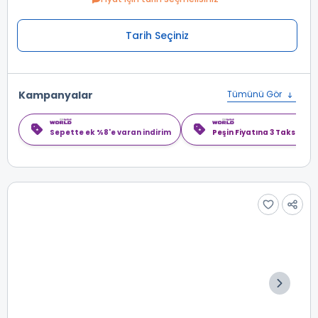
Tarih Seçiniz
Kampanyalar
Tümünü Gör
Sepette ek %8'e varan indirim
Peşin Fiyatına 3 Taksit