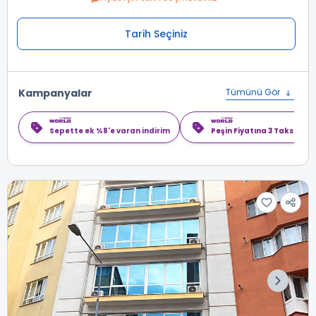
Tarih Seçiniz
Kampanyalar
Tümünü Gör
Sepette ek %8'e varan indirim
Peşin Fiyatına 3 Taksit