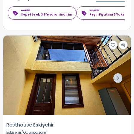
Sepette ek %8'e varan indirim
Peşin Fiyatına 3 Taksit
Resthouse Eskişehir
Eskişehir
Odunpazarı