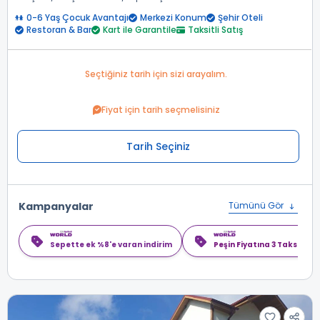
0-6 Yaş Çocuk Avantajı
Merkezi Konum
Şehir Oteli
Restoran & Bar
Kart ile Garantile
Taksitli Satış
Seçtiğiniz tarih için sizi arayalım.
Fiyat için tarih seçmelisiniz
Tarih Seçiniz
Kampanyalar
Tümünü Gör
Sepette ek %8'e varan indirim
Peşin Fiyatına 3 Taksit