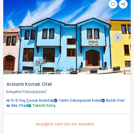
Arslanlı Konak Otel
Eskişehir
Odunpazarı
0-5 Yaş Çocuk Avantajı
Tarihi Odunpazarı Evleri
Butik Otel
Aile Oteli
Taksitli Satış
Seçtiğiniz tarih için sizi arayalım.