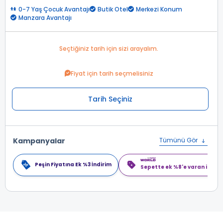
0-7 Yaş Çocuk Avantajı
Butik Otel
Merkezi Konum
Manzara Avantajı
Seçtiğiniz tarih için sizi arayalım.
Fiyat için tarih seçmelisiniz
Tarih Seçiniz
Kampanyalar
Tümünü Gör
Peşin Fiyatına Ek %3 İndirim
Sepette ek %8'e varan indiri