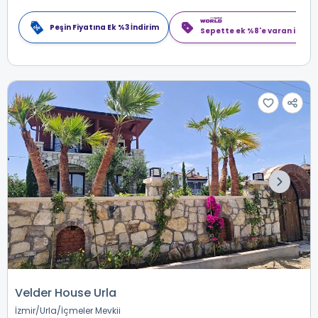
Peşin Fiyatına Ek %3 İndirim
Sepette ek %8'e varan indiri
Velder House Urla
İzmir
Urla
İçmeler Mevkii