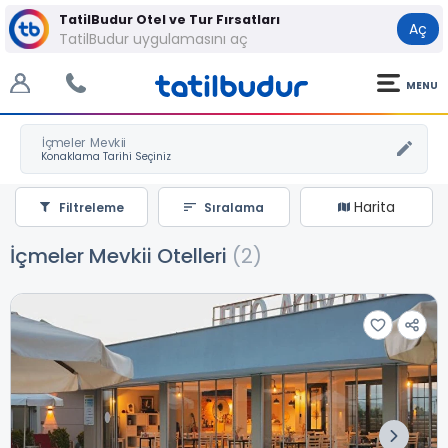
TatilBudur Otel ve Tur Fırsatları
Aç
TatilBudur uygulamasını aç
MENU
İçmeler Mevkii
Harita
Filtreleme
Sıralama
İçmeler Mevkii Otelleri
(2)