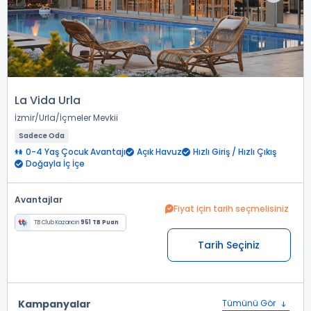
La Vida Urla
İzmir
Urla
İçmeler Mevkii
Sadece Oda
0-4 Yaş Çocuk Avantajı
Açık Havuz
Hızlı Giriş / Hızlı Çıkış
Doğayla İç İçe
Avantajlar
Fiyat için tarih seçmelisiniz
TB Club Kazancın
951 TB Puan
Tarih Seçiniz
Kampanyalar
Tümünü Gör