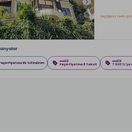
Seçtiğiniz tarih için
anyalar
Peşin Fiyatına Ek %3 İndirim
Peşin Fiyatına 9 Taksit
7.500 TL'ye