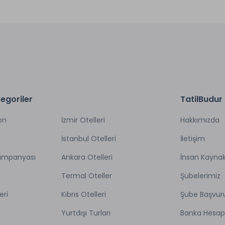
egoriler
TatilBudur
on
İzmir Otelleri
Hakkımızda
İstanbul Otelleri
İletişim
Kampanyası
Ankara Otelleri
İnsan Kaynak
Termal Oteller
Şubelerimiz
eri
Kıbrıs Otelleri
Şube Başvur
Yurtdışı Turları
Banka Hesap