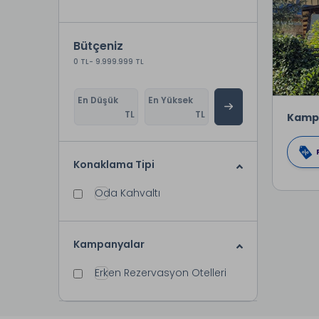
Bütçeniz
0 TL
- 9.999.999 TL
En Düşük
En Yüksek
TL
TL
Kamp
Konaklama Tipi
Oda Kahvaltı
Kampanyalar
Erken Rezervasyon Otelleri