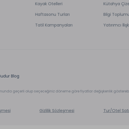
Kayak Otelleri
Kütahya Çize
Haftasonu Turları
Bilgi Toplum
Tatil Kampanyaları
Yatırımcı İlişk
Budur Blog
umunda geçerli olup seçeceğiniz döneme göre fiyatlar değişkenlik gösterebil
eşmesi
Gizlilik Sözleşmesi
Tur/Otel Sat