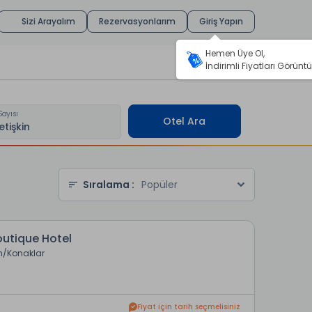
Sizi Arayalım
Rezervasyonlarım
Giriş Yapın
Hemen Üye Ol,
İndirimli Fiyatları Görüntü
Sayısı
Otel Ara
Sıralama :
Popüler
outique Hotel
n
Konaklar
Fiyat için tarih seçmelisiniz