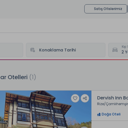
Satış Ofislerimiz
Kişi 
Konaklama Tarihi
lleri
Konaklar Otelleri
ar Otelleri
(1)
Dervish Inn B
Rize
Çamlıhemşi
Doğa Oteli