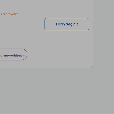
 sizi arayalım.
Tarih Seçiniz
 varan Worldpuan