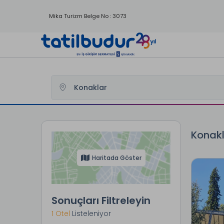
Mika Turizm Belge No : 3073
Tatilbudur
Yurtici Oteller
Rize Otelleri
Çamlıhemşin Ote
Konakl
Haritada Göster
Sonuçları Filtreleyin
1 Otel
Listeleniyor