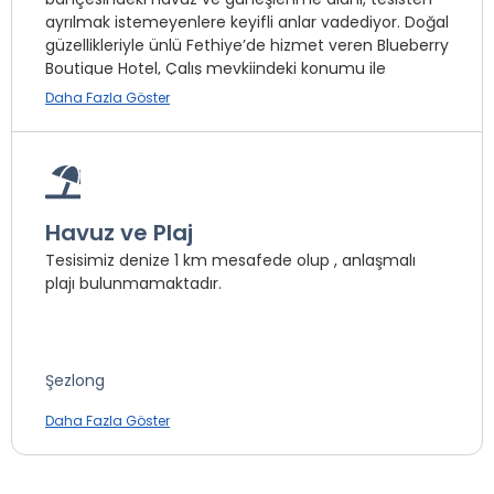
ayrılmak istemeyenlere keyifli anlar vadediyor. Doğal
güzellikleriyle ünlü Fethiye’de hizmet veren Blueberry
Boutique Hotel, Çalış mevkiindeki konumu ile
misafirlerine keyifli bir tatil yaşama olanağı tanıyor.
Daha Fazla Göster
Çamaşırhane *
Havuz ve Plaj
Mini Bar *
Tesisimiz denize 1 km mesafede olup , anlaşmalı
Oda Servisi
plajı bulunmamaktadır.
Telefon *
Masaj *
Emanet Kasa
Şezlong
Jakuzi *
Minder
İnternet
Daha Fazla Göster
Şemsiye
Sauna
Türk Hamamı