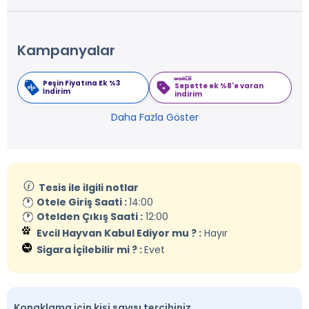
Kampanyalar
Peşin Fiyatına Ek %3
Sepette ek %8'e varan
İndirim
indirim
Daha Fazla Göster
Tesis ile ilgili notlar
Otele Giriş Saati :
14:00
Otelden Çıkış Saati :
12:00
Evcil Hayvan Kabul Ediyor mu ? :
Hayır
Sigara İçilebilir mi ? :
Evet
Konaklama için kişi sayısı tercihiniz