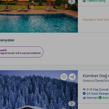
Taksitli Satış
Seçtiğiniz tarih için
anyalar
Sepette ek %8'e varan indirim
Kümbet Dağ E
Giresun
Dereli
Kü
0-6 Yaş Çocuk 
24 Saat Resep
Hamam
Kart