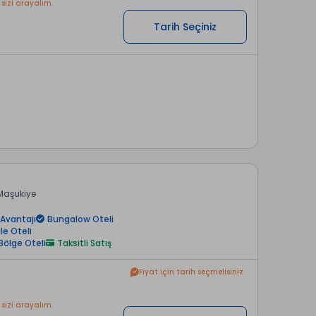
 sizi arayalım.
Tarih Seçiniz
Maşukiye
Avantajı
Bungalow Oteli
ile Oteli
Bölge Oteli
Taksitli Satış
Fiyat için tarih seçmelisiniz
 sizi arayalım.