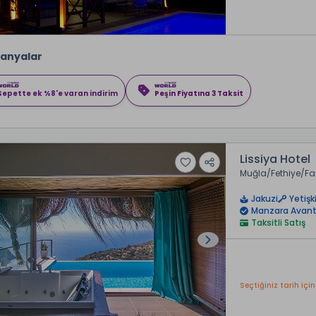
anyalar
Sepette ek %8'e varan indirim
Peşin Fiyatına 3 Taksit
Lissiya Hotel
Muğla
Fethiye
Fa
Jakuzi
Yetişk
Manzara Avant
Taksitli Satış
Seçtiğiniz tarih için