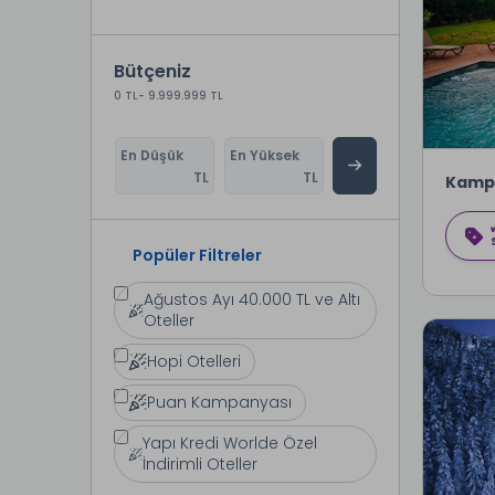
Bütçeniz
0 TL
- 9.999.999 TL
En Düşük
En Yüksek
TL
TL
Kamp
Popüler Filtreler
Ağustos Ayı 40.000 TL ve Altı
Oteller
Hopi Otelleri
Puan Kampanyası
Yapı Kredi Worlde Özel
İndirimli Oteller