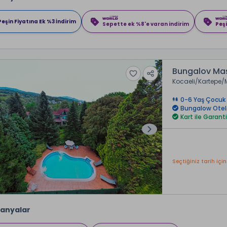
Peşin Fiyatına Ek %3 İndirim
Sepette ek %8'e varan indirim
Peşi
Bungalov Maş
Kocaeli
Kartepe
0-6 Yaş Çocuk 
Bungalow Otel
Kart ile Garanti
Seçtiğiniz tarih için
anyalar