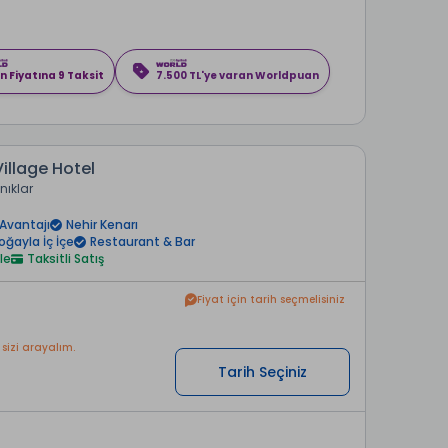
n Fiyatına 9 Taksit
7.500 TL'ye varan Worldpuan
Village Hotel
nıklar
Avantajı
Nehir Kenarı
oğayla İç İçe
Restaurant & Bar
le
Taksitli Satış
Fiyat için tarih seçmelisiniz
 sizi arayalım.
Tarih Seçiniz