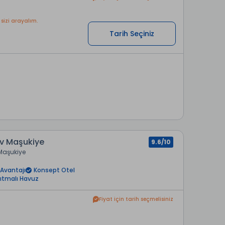
 sizi arayalım.
Tarih Seçiniz
v Maşukiye
9.6/10
Maşukiye
Avantajı
Konsept Otel
sıtmalı Havuz
Fiyat için tarih seçmelisiniz