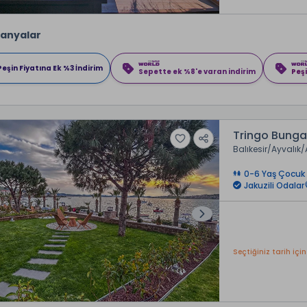
anyalar
Peşin Fiyatına Ek %3 İndirim
Sepette ek %8'e varan indirim
Peşi
Tringo Bung
Balıkesir
Ayvalık
0-6 Yaş Çocuk 
Jakuzili Odalar
Seçtiğiniz tarih için