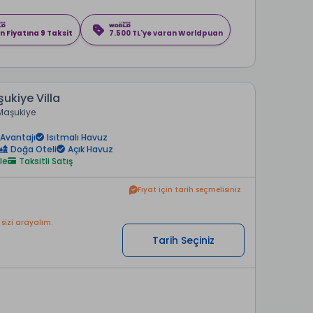
n Fiyatına 9 Taksit
7.500 TL'ye varan Worldpuan
ukiye Villa
Maşukiye
Avantajı
Isıtmalı Havuz
Doğa Oteli
Açık Havuz
le
Taksitli Satış
Fiyat için tarih seçmelisiniz
 sizi arayalım.
Tarih Seçiniz