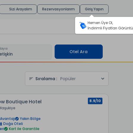
Sizi Arayalım
Rezervasyonlarım
Giriş Yapın
Hemen Üye Ol,
İndirimli Fiyatları Görüntü
Sayısı
Otel Ara
Sıralama :
Popüler
ow Boutique Hotel
8.9/10
Maşukiye
Avantajı
Yakın Bölge
Doğa Oteli
eri
Kart ile Garantile