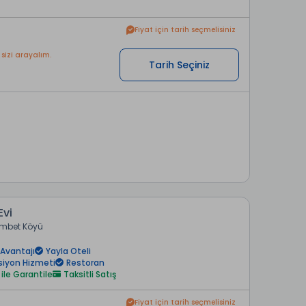
Fiyat için tarih seçmelisiniz
 sizi arayalım.
Tarih Seçiniz
vi
mbet Köyü
Avantajı
Yayla Oteli
siyon Hizmeti
Restoran
 ile Garantile
Taksitli Satış
Fiyat için tarih seçmelisiniz