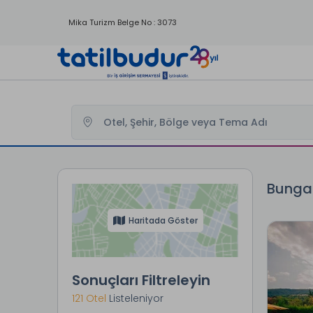
Mika Turizm Belge No : 3073
Tatilbudur
Bungalov Otelleri
Bungal
Haritada Göster
Sonuçları Filtreleyin
121 Otel
Listeleniyor