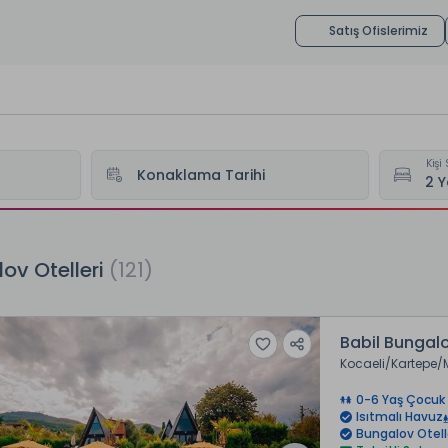
Satış Ofislerimiz
Kişi 
Konaklama Tarihi
ov Otelleri
(121)
Babil Bungal
Kocaeli
Kartepe
0-6 Yaş Çocuk 
Isıtmalı Havuz
Bungalov Otell