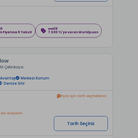
n Fiyatına 9 Taksit
7.500 TL'ye varan Worldpuan
alow
Ali Çetinkaya
Avantajı
Merkezi Konum
Denize Sıfır
Fiyat için tarih seçmelisiniz
 sizi arayalım.
Tarih Seçiniz