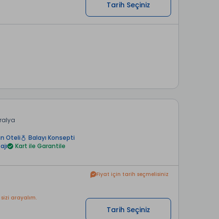
Tarih Seçiniz
ralya
in Oteli
Balayı Konsepti
ajı
Kart ile Garantile
Fiyat için tarih seçmelisiniz
 sizi arayalım.
Tarih Seçiniz