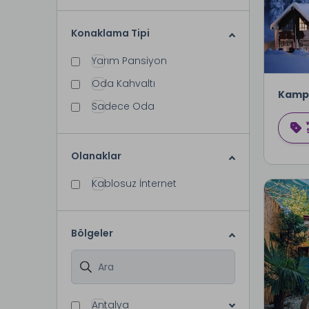
Konaklama Tipi
Yarım Pansiyon
Oda Kahvaltı
Kamp
Sadece Oda
Olanaklar
Kablosuz İnternet
Bölgeler
Antalya