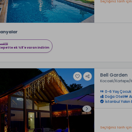
Seçtiğiniz tarih için
anyalar
Sepette ek %8'e varan indirim
Bell Garden
Kocaeli
Kartepe
0-6 Yaş Çocuk 
Doğa Oteli
A
İstanbul Yakın 
Seçtiğiniz tarih için