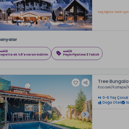
Seçtiğiniz tarih için
anyalar
Sepette ek %8'e varan indirim
Peşin Fiyatına 3 Taksit
Tree Bungalo
Kocaeli
Kartepe
0-6 Yaş Çocuk 
Doğa Oteli
I