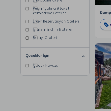
En Popüler Oteller
Peşin fiyatına 9 taksit
Kamp
kampanyalı oteller
Erken Rezervasyon Otelleri
İş ailem indirimli oteller
Balayı Otelleri
Çocuklar İçin
Çocuk Havuzu