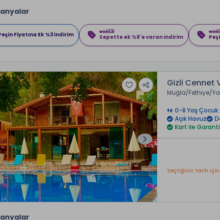
anyalar
Peşin Fiyatına Ek %3 İndirim
Sepette ek %8'e varan indirim
Peşi
Gizli Cennet 
Muğla
Fethiye
Ya
0-8 Yaş Çocuk 
Açık Havuz
D
Kart ile Garanti
Seçtiğiniz tarih için
anyalar