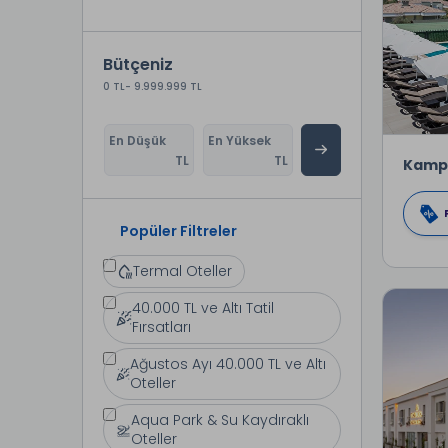
Bütçeniz
0 TL
- 9.999.999 TL
En Düşük
En Yüksek
TL
TL
Kamp
Popüler Filtreler
Termal Oteller
40.000 TL ve Altı Tatil
Fırsatları
Ağustos Ayı 40.000 TL ve Altı
Oteller
Aqua Park & Su Kaydıraklı
Oteller