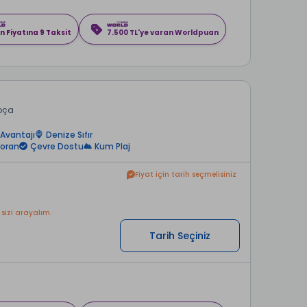
n Fiyatına 9 Taksit
7.500 TL'ye varan Worldpuan
Foça
Avantajı
Denize Sıfır
toran
Çevre Dostu
Kum Plaj
Fiyat için tarih seçmelisiniz
 sizi arayalım.
Tarih Seçiniz