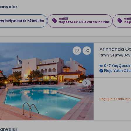
anyalar
Peşin Fiyatına Ek %3 İndirim
Sepette ek %8'e varan indirim
Peşi
Arinnanda Ot
İzmir
Çeşme
Boy
0-7 Yaş Çocuk 
Plaja Yakın Ote
Seçtiğiniz tarih için
anyalar