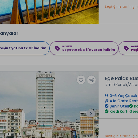
Seçtiğiniz tarih için
anyalar
Peşin Fiyatına Ek %3 İndirim
Sepette ek %8'e varan indirim
Peşi
Ege Palas Bus
İzmir
Konak
Alsa
0-6 Yaş Çocuk 
A la Carte Res
Şehir Oteli
Ka
Kredi Kartı Ge
Seçtiğiniz tarih için