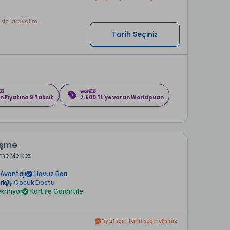
 sizi arayalım.
Tarih Seçiniz
n Fiyatına 9 Taksit
7.500 TL'ye varan Worldpuan
eşme
me Merkez
Avantajı
Havuz Barı
rk
Çocuk Dostu
rekmiyor
Kart ile Garantile
Fiyat için tarih seçmelisiniz