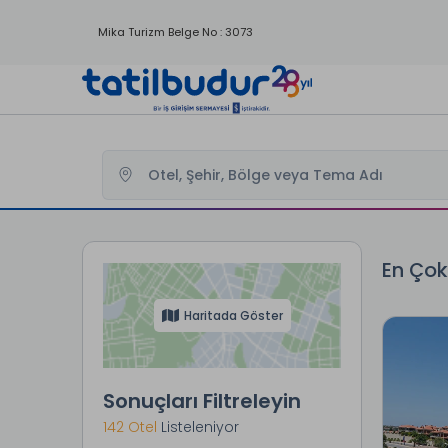
Mika Turizm Belge No : 3073
Tatilbudur
En Çok Satan Oteller
En Çok
Haritada Göster
Sonuçları Filtreleyin
142 Otel
Listeleniyor