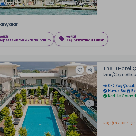
anyalar
Sepette ek %8'e varan indirim
Peşin Fiyatına 3 Taksit
The D Hotel 
İzmir
Çeşme
Ilıc
0-2 Yaş Çocuk 
Havuz Bar
Ev
Kart ile Garanti
Seçtiğiniz tarih için