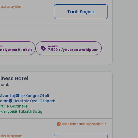
 sizi arayalım.
Tarih Seçiniz
n Fiyatına 9 Taksit
7.500 TL'ye varan Worldpuan
iness Hotel
ncak
Avantajı
İş-Kongre Oteli
toran
Ücretsiz Özel Otopark
rt ile Garantile
rekmiyor
Taksitli Satış
Fiyat için tarih seçmelisiniz
 sizi arayalım.