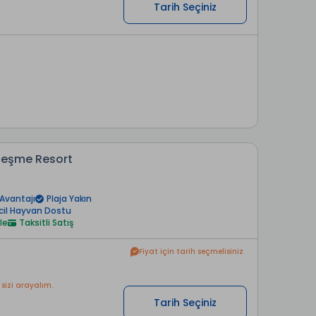
Tarih Seçiniz
Çeşme Resort
a
Avantajı
Plaja Yakın
cil Hayvan Dostu
le
Taksitli Satış
Fiyat için tarih seçmelisiniz
 sizi arayalım.
Tarih Seçiniz