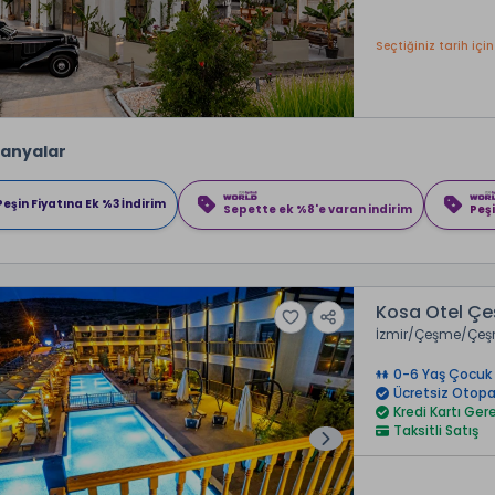
Seçtiğiniz tarih için
anyalar
Peşin Fiyatına Ek %3 İndirim
Sepette ek %8'e varan indirim
Peşi
Kosa Otel Ç
İzmir
Çeşme
Çeş
0-6 Yaş Çocuk 
Ücretsiz Otopa
Kredi Kartı Ge
Taksitli Satış