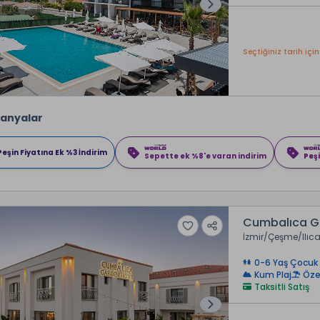
Seçtiğiniz tarih için
anyalar
Peşin Fiyatına Ek %3 İndirim
Sepette ek %8'e varan indirim
Peşi
Cumbalıca G
İzmir
Çeşme
Ilıc
0-6 Yaş Çocuk 
Kum Plaj
Özel
Taksitli Satış