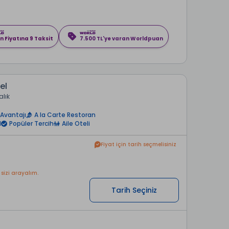
n Fiyatına 9 Taksit
7.500 TL'ye varan Worldpuan
el
alık
Avantajı
A la Carte Restoran
l
Popüler Tercih
Aile Oteli
Fiyat için tarih seçmelisiniz
 sizi arayalım.
Tarih Seçiniz