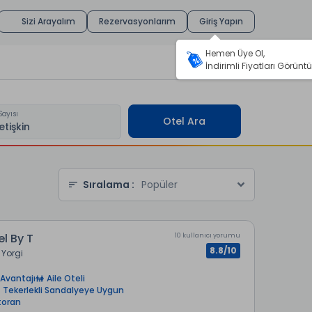
Sizi Arayalım
Rezervasyonlarım
Giriş Yapın
Hemen Üye Ol,
İndirimli Fiyatları Görüntü
Sayısı
Otel Ara
Sıralama :
Popüler
l By T
10 kullanıcı yorumu
8.8/10
 Yorgi
Avantajı
Aile Oteli
Tekerlekli Sandalyeye Uygun
toran