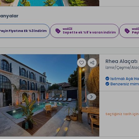
anyalar
Peşin Fiyatına Ek %3 İndirim
Sepette ek %8'e varan indirim
Peşi
Rhea Alaçatı
İzmir
Çeşme
Ala
Isıtmalı Açık H
Benzersiz mim
Seçtiğiniz tarih için