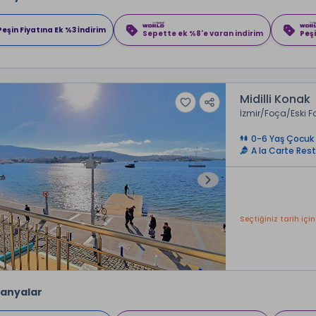
Peşin Fiyatına Ek %3 İndirim
Sepette ek %8'e varan indirim
Peşi
Midilli Konak
İzmir
Foça
Eski 
0-6 Yaş Çocuk 
A la Carte Res
Seçtiğiniz tarih için
anyalar