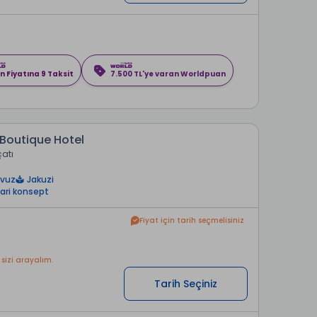
n Fiyatına 9 Taksit
7.500 TL'ye varan Worldpuan
 Boutique Hotel
çatı
avuz
Jakuzi
ari konsept
Fiyat için tarih seçmelisiniz
 sizi arayalım.
Tarih Seçiniz