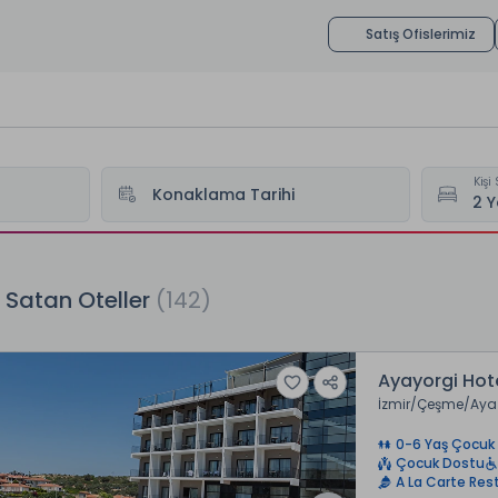
Satış Ofislerimiz
Kişi 
Konaklama Tarihi
 Satan Oteller
(142)
Ayayorgi Hote
İzmir
Çeşme
Aya
0-6 Yaş Çocuk 
Çocuk Dostu
A La Carte Res