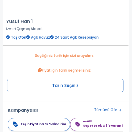
Yusuf Han 1
İzmir
Çeşme
Alaçatı
Taş Otel
Açık Havuz
24 Saat Açık Resepsiyon
Seçtiğiniz tarih için sizi arayalım.
Fiyat için tarih seçmelisiniz
Tarih Seçiniz
Kampanyalar
Tümünü Gör
Peşin Fiyatına Ek %3 İndirim
Sepette ek %8'e varan indiri