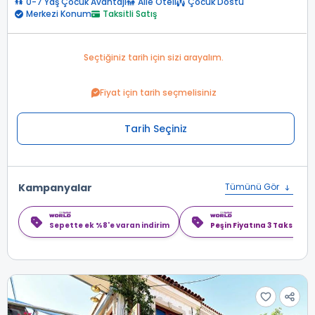
0-7 Yaş Çocuk Avantajı
Aile Oteli
Çocuk Dostu
Merkezi Konum
Taksitli Satış
Seçtiğiniz tarih için sizi arayalım.
Fiyat için tarih seçmelisiniz
Tarih Seçiniz
Kampanyalar
Tümünü Gör
Sepette ek %8'e varan indirim
Peşin Fiyatına 3 Taksit