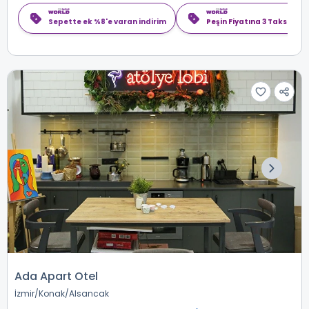
Sepette ek %8'e varan indirim
Peşin Fiyatına 3 Taksit
Ada Apart Otel
İzmir
Konak
Alsancak