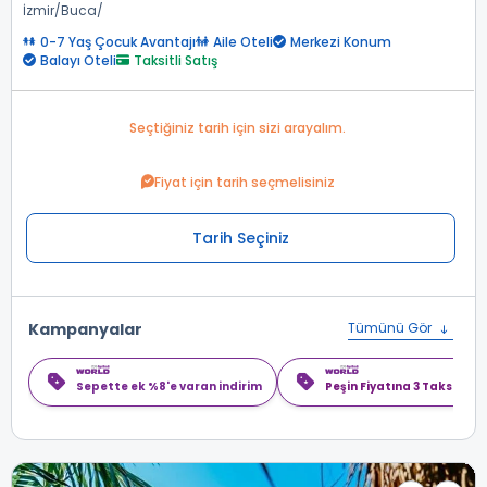
İzmir
Buca
0-7 Yaş Çocuk Avantajı
Aile Oteli
Merkezi Konum
Balayı Oteli
Taksitli Satış
Seçtiğiniz tarih için sizi arayalım.
Fiyat için tarih seçmelisiniz
Tarih Seçiniz
Kampanyalar
Tümünü Gör
Sepette ek %8'e varan indirim
Peşin Fiyatına 3 Taksit