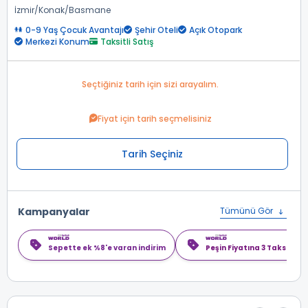
İzmir
Konak
Basmane
0-9 Yaş Çocuk Avantajı
Şehir Oteli
Açık Otopark
Merkezi Konum
Taksitli Satış
Seçtiğiniz tarih için sizi arayalım.
Fiyat için tarih seçmelisiniz
Tarih Seçiniz
Kampanyalar
Tümünü Gör
Sepette ek %8'e varan indirim
Peşin Fiyatına 3 Taksit