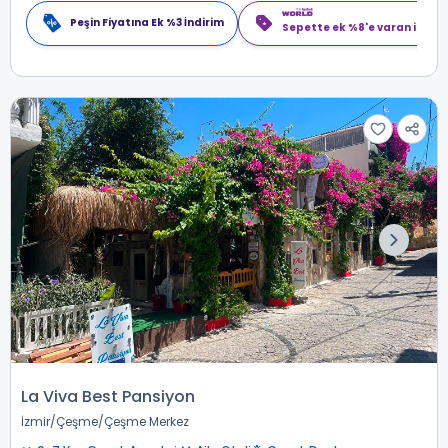
Peşin Fiyatına Ek %3 İndirim
Sepette ek %8'e varan indiri
La Viva Best Pansiyon
İzmir
Çeşme
Çeşme Merkez