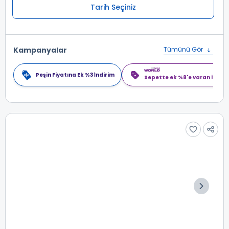
Tarih Seçiniz
Kampanyalar
Tümünü Gör
Peşin Fiyatına Ek %3 İndirim
Sepette ek %8'e varan indiri