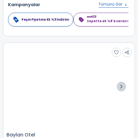
Kampanyalar
Tümünü Gör
Peşin Fiyatına Ek %3 İndirim
Sepette ek %8'e varan indiri
Baylan Otel