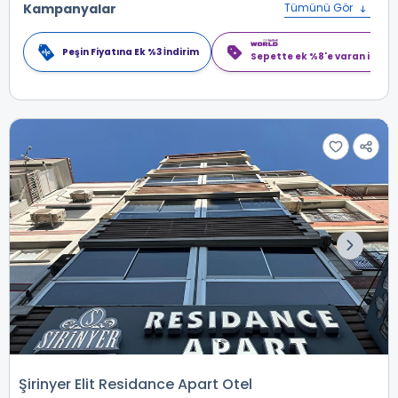
Kampanyalar
Tümünü Gör
Peşin Fiyatına Ek %3 İndirim
Sepette ek %8'e varan indiri
Şirinyer Elit Residance Apart Otel