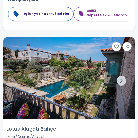
Peşin Fiyatına Ek %3 İndirim
Sepette ek %8'e varan indiri
Lotus Alaçatı Bahçe
İzmir
Çeşme
Alaçatı