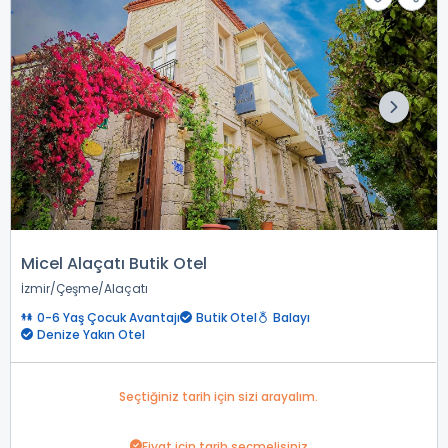
Micel Alaçatı Butik Otel
İzmir
Çeşme
Alaçatı
0-6 Yaş Çocuk Avantajı
Butik Otel
Balayı
Denize Yakın Otel
Seçtiğiniz tarih için sizi arayalım.
Fiyat için tarih seçmelisiniz