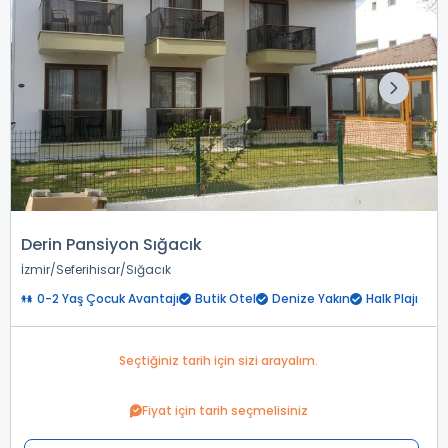
Derin Pansiyon Sığacık
İzmir
Seferihisar
Sığacık
0-2 Yaş Çocuk Avantajı
Butik Otel
Denize Yakın
Halk Plajı
Seçtiğiniz tarih için sizi arayalım.
Fiyat için tarih seçmelisiniz