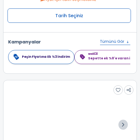
Tarih Seçiniz
Kampanyalar
Tümünü Gör
Peşin Fiyatına Ek %3 İndirim
Sepette ek %8'e varan indiri