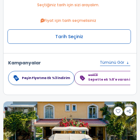
Seçtiğiniz tarih için sizi arayalım.
Fiyat için tarih seçmelisiniz
Tarih Seçiniz
Kampanyalar
Tümünü Gör
Peşin Fiyatına Ek %3 İndirim
Sepette ek %8'e varan indiri