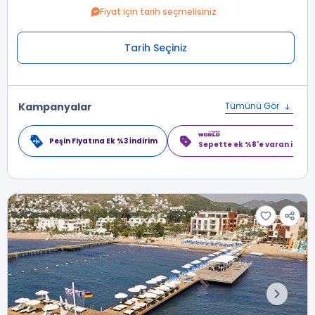
Fiyat için tarih seçmelisiniz
Tarih Seçiniz
Kampanyalar
Tümünü Gör
Peşin Fiyatına Ek %3 İndirim
Sepette ek %8'e varan indiri