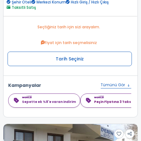
Şehir Oteli
Merkezi Konum
Hızlı Giriş / Hızlı Çıkış
Taksitli Satış
Seçtiğiniz tarih için sizi arayalım.
Fiyat için tarih seçmelisiniz
Tarih Seçiniz
Kampanyalar
Tümünü Gör
Sepette ek %8'e varan indirim
Peşin Fiyatına 3 Taksit