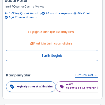
Saatli Hotel
İzmir
Çeşme
Çeşme Merkez
0-3 Yaş Çocuk Avantajı
24 saat resepsiyon
Aile Oteli
Açık Yüzme Havuzu
Seçtiğiniz tarih için sizi arayalım.
Fiyat için tarih seçmelisiniz
Tarih Seçiniz
Kampanyalar
Tümünü Gör
Peşin Fiyatına Ek %3 İndirim
Sepette ek %8'e varan indiri