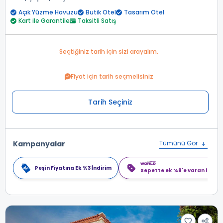
Açık Yüzme Havuzu
Butik Otel
Tasarım Otel
Kart ile Garantile
Taksitli Satış
Seçtiğiniz tarih için sizi arayalım.
Fiyat için tarih seçmelisiniz
Tarih Seçiniz
Kampanyalar
Tümünü Gör
Peşin Fiyatına Ek %3 İndirim
Sepette ek %8'e varan indiri