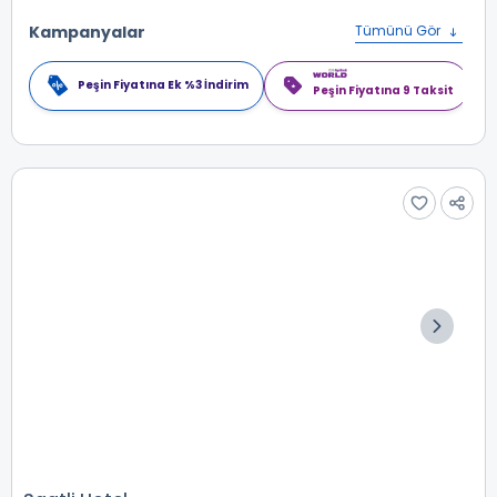
Kampanyalar
Tümünü Gör
Peşin Fiyatına Ek %3 İndirim
Peşin Fiyatına 9 Taksit