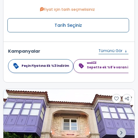
Fiyat için tarih seçmelisiniz
Tarih Seçiniz
Kampanyalar
Tümünü Gör
Peşin Fiyatına Ek %3 İndirim
Sepette ek %8'e varan indiri