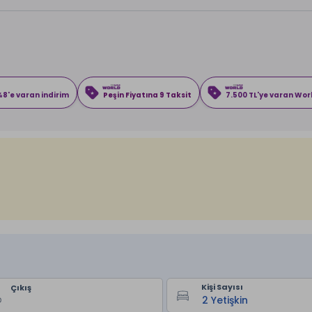
8'e varan indirim
Peşin Fiyatına 9 Taksit
7.500 TL'ye varan Wo
Kişi Sayısı
Çıkış