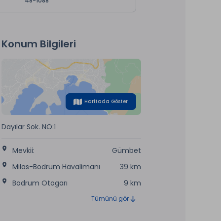
48-1088
Konum Bilgileri
Haritada Göster
Dayılar Sok. NO:1
Mevkii:
Gümbet
Milas-Bodrum Havalimanı
39 km
Bodrum Otogarı
9 km
Tümünü gör