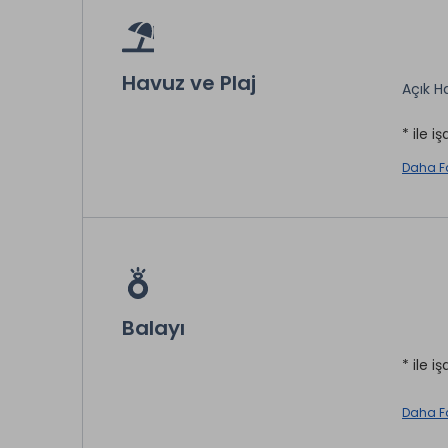
Türk 
Split K
Havuz ve Plaj
Açık H
* ile iş
* ile iş
Daha F
Balayı
* ile iş
Daha F