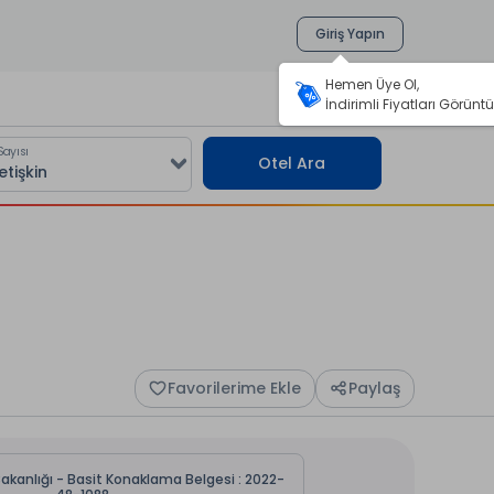
Giriş Yapın
Hemen Üye Ol,
İndirimli Fiyatları Görüntü
Sayısı
Otel Ara
Favorilerime Ekle
Paylaş
Bakanlığı - Basit Konaklama Belgesi : 2022-