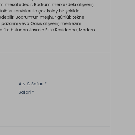
200m mesafededir. Bodrum merkezdeki alışveriş
üs servisleri ile çok kolay bir şekilde
t edebilir, Bodrum’un meşhur günlük tekne
alı pazarını veya Oasis alışveriş merkezini
 Gümbet’te bulunan Jasmin Elite Residence, Modern
e sakin atmosferi ile misafirlerini ağırlayan
TV Odası
Döviz Bozdurma *
Atv & Safari *
Kapalı Otopark
Safari *
Açık Otopark
Sigara İçilmeyen Odalar
Elektrik *
Su
Buhar Odası *