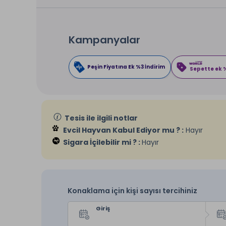
Kampanyalar
Peşin Fiyatına Ek %3 İndirim
Sepette ek %
Tesis ile ilgili notlar
Evcil Hayvan Kabul Ediyor mu ? :
Hayır
Sigara İçilebilir mi ? :
Hayır
Konaklama için kişi sayısı tercihiniz
Giriş