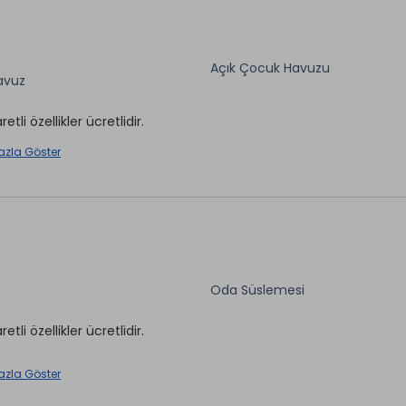
Ön Büro
Hamamı *
Uyandırma Servisi
lima
Açık Çocuk Havuzu
avuz
aretli özellikler ücretlidir.
aretli özellikler ücretlidir.
azla Göster
Oda Süslemesi
aretli özellikler ücretlidir.
azla Göster