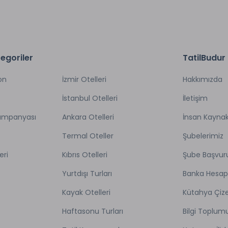
egoriler
TatilBudur
on
İzmir Otelleri
Hakkımızda
İstanbul Otelleri
İletişim
Kampanyası
Ankara Otelleri
İnsan Kaynak
Termal Oteller
Şubelerimiz
eri
Kıbrıs Otelleri
Şube Başvur
Yurtdışı Turları
Banka Hesap
Kayak Otelleri
Kütahya Çize
Haftasonu Turları
Bilgi Toplum