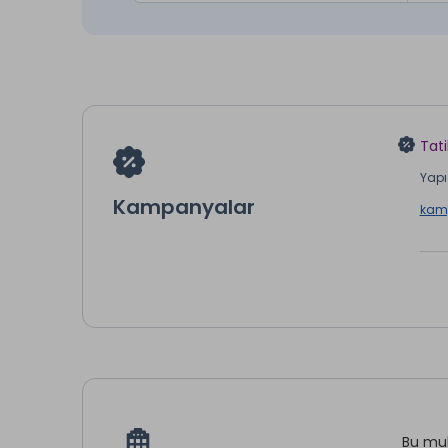
Tati
Yapı 
Kampanyalar
kamp
Bu muh