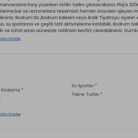
manzarasına karşı yüzerken tatilin tadını çıkaracaksınız..Plaj'a 
lerine,bar ve restoranlara tesisimizin hemen önünden işleyen minib
ilirsiniz. Bodrum’da ,Bodrum kalesini veya Antik Tiyatroyu ziyare
na, su sporlarına ve çeşitli tatil aktivitelerine katılabilir, Bodrum S
ir ve içinizi ısıtan güneşiyle tatilinizin keyfini çıkarabilirsiniz.
 edilmiş, ev konforundaki odaları, yüzme havuzu bulunan bahçesi v
azla Göster
eyifli bir Bodrum tatili vadediyor.
Otopark
ırhane *
Araç Kiralama *
r *
Su Sporları *
Kuru Temizleme *
t Kiralama *
rvisi *
Tekne Turları *
Transfer Hizmeti *
s
on
Spa Merkezi *
*
aretli özellikler ücretlidir.
Wi-fi
azla Göster
t Kasa
Çiçek Siparişi *
et
Restaurant & Bar *
 *