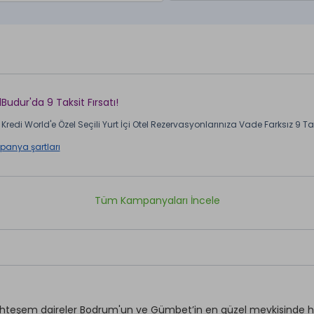
lBudur'da 9 Taksit Fırsatı!
Kredi World'e Özel Seçili Yurt İçi Otel Rezervasyonlarınıza Vade Farksız 9 Taks
anya şartları
Tüm Kampanyaları İncele
teşem daireler Bodrum'un ve Gümbet’in en güzel mevkisinde havu