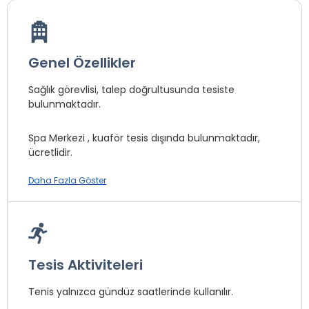
Genel Özellikler
Sağlık görevlisi, talep doğrultusunda tesiste
bulunmaktadır.
Spa Merkezi , kuaför tesis dışında bulunmaktadır,
ücretlidir.
Daha Fazla Göster
Çamaşırhane *
Mini Bar *
Oda Servisi *
Tesis Aktiviteleri
Telefon *
Tenis yalnızca gündüz saatlerinde kullanılır.
Berber & Kuaför *