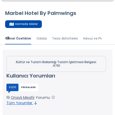
Marbel Hotel By Palmwings
Haritada Göster
Genel Özellikler
Odalar
Tesis Aktiviteleri
Havuz ve Plaj
Bal
Kültür ve Turizm Bakanlığı Turizm İşletmesi Belgesi:
4761
Kullanıcı Yorumları
9.2/10
FEVKALADE
19
Onaylı Misafir
Yorumu
Tüm Yorumlar