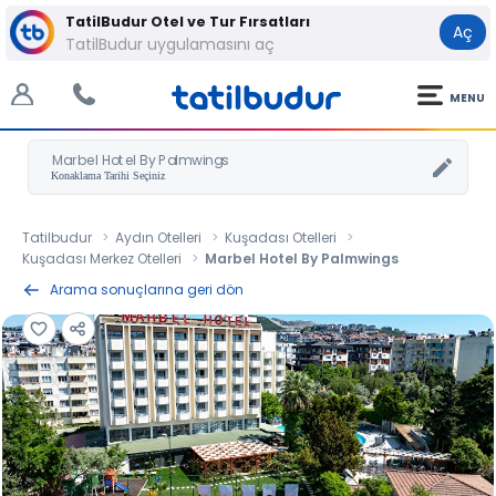
TatilBudur Otel ve Tur Fırsatları
Aç
TatilBudur uygulamasını aç
MENU
Marbel Hotel By Palmwings
Tatilbudur
Aydın Otelleri
Kuşadası Otelleri
Kuşadası Merkez Otelleri
Marbel Hotel By Palmwings
Arama sonuçlarına geri dön