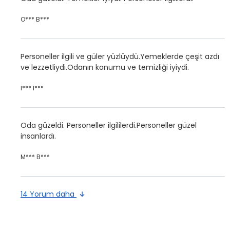
O*** B***
Personeller ilgili ve güler yüzlüydü.Yemeklerde çeşit azdı
ve lezzetliydi.Odanın konumu ve temizliği iyiydi.
I*** I***
Oda güzeldi. Personeller ilgililerdi.Personeller güzel
insanlardı.
M*** B***
14 Yorum daha