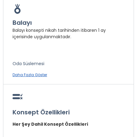
Havuz kullanımı mevsim şartlarına bağlı olarak
değişiklik gösterebilir.
Balayı
Balayı konsepti nikah tarihinden itibaren 1 ay
içerisinde uygulanmaktadır.
Şezlong
Minder
Açık Havuz
Oda Süslemesi
Çocuk Havuzu
Odaya Meyve Sepeti İkramı
Şemsiye
Daha Fazla Göster
Plaj Havlusu
* ile işaretli özellikler ücretlidir.
* ile işaretli özellikler ücretlidir.
Konsept Özellikleri
Her Şey Dahil Konsept Özellikleri