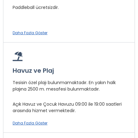
Sağlık Görevlisi *
Paddleball ücretsizdir.
Market *
Masaj *
Emanet Kasa *
Daha Fazla Göster
Basketbol
İnternet
Bilardo *
Sauna *
Masa Tenisi
Türk Hamamı *
Tenis
Kuru Temizleme *
Havuz ve Plaj
Fitness
Spa Merkezi *
Soft Animasyon
Açık Otopark
Tesisin özel plajı bulunmamaktadır. En yakın halk
plajına 2500 m. mesafesi bulunmaktadır.
Voleybol
* ile işaretli özellikler ücretlidir.
Açık Havuz ve Çocuk Havuzu 09:00 ile 19:00 saatleri
* ile işaretli özellikler ücretlidir.
arasında hizmet vermektedir.
Daha Fazla Göster
Havuzda Şezlong, şemsiye ve minder Ücretsizdir.