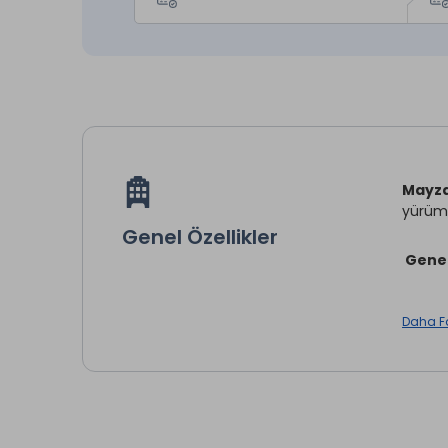
Mayza
yürüm
Genel Özellikler
Gene
Otel, 
Daha F
24 saa
Kona
Modern