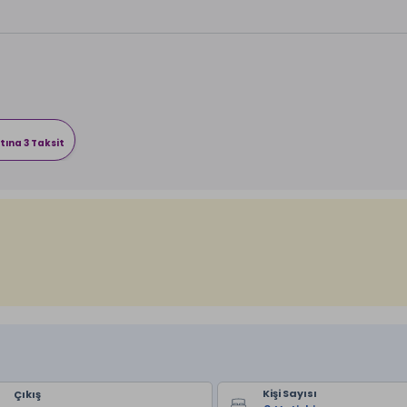
tına 3 Taksit
Kişi Sayısı
Çıkış