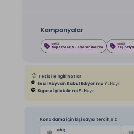
Kampanyalar
Sepette ek %8'e varan indirim
Peşin Fiya
Tesis ile ilgili notlar
Evcil Hayvan Kabul Ediyor mu ? :
Hayır
Sigara İçilebilir mi ? :
Hayır
Konaklama için kişi sayısı tercihiniz
Giriş