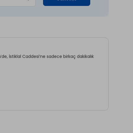
m
’de, İstiklal Caddesi’ne sadece birkaç dakikalık
 seçeneği sunar. Tesis genelinde
ücretsiz Wi-Fi
,
ler mevcuttur.
minibar, kasa ve özel banyoyla donatılmıştır.