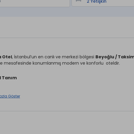
 Otel
, İstanbul’un en canlı ve merkezi bölgesi
Beyoğlu / Taksi
e mesafesinde konumlanmış modern ve konforlu oteldir.
l Tanım
hem şehir turizmi hem de iş seyahatleri için ideal bir konaklama
azla Göster
t açık resepsiyon ve misafirlerin konforu için düşünülmüş servis
klama
 donanımlı odalar; klima, mini buzdolabı, kahve/çay ekipmanları, 