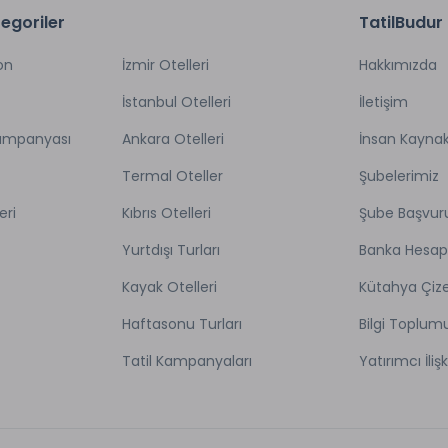
egoriler
TatilBudur
on
İzmir Otelleri
Hakkımızda
İstanbul Otelleri
İletişim
Kampanyası
Ankara Otelleri
İnsan Kaynak
Termal Oteller
Şubelerimiz
eri
Kıbrıs Otelleri
Şube Başvur
Yurtdışı Turları
Banka Hesap
Kayak Otelleri
Kütahya Çize
Haftasonu Turları
Bilgi Toplum
Tatil Kampanyaları
Yatırımcı İlişk