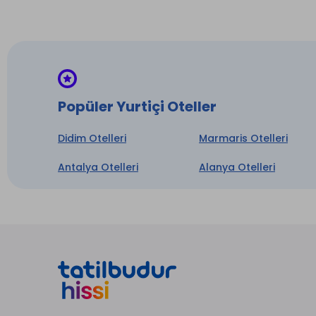
Bazı o
Kon
Tesis,
şehrin 
Popüler Yurtiçi Oteller
Didim Otelleri
Marmaris Otelleri
Antalya Otelleri
Alanya Otelleri
Çamaş
İntern
* ile iş