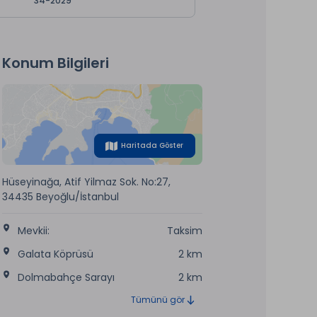
34-2029
Konum Bilgileri
Haritada Göster
Hüseyinağa, Atif Yilmaz Sok. No:27,
34435 Beyoğlu/İstanbul
Mevkii:
Taksim
Galata Köprüsü
2 km
Dolmabahçe Sarayı
2 km
Tümünü gör