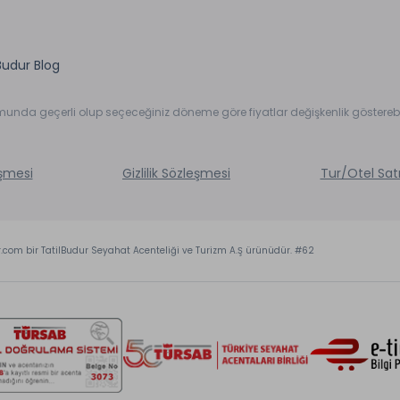
Budur Blog
umunda geçerli olup seçeceğiniz döneme göre fiyatlar değişkenlik gösterebil
eşmesi
Gizlilik Sözleşmesi
Tur/Otel Sat
r.com bir TatilBudur Seyahat Acenteliği ve Turizm A.Ş ürünüdür. #62