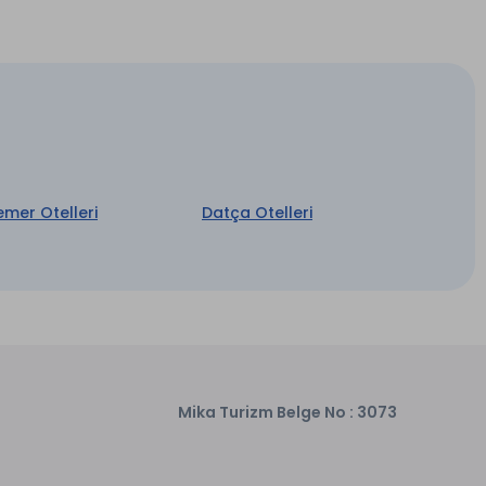
ı’na kısa bir yürüyüş mesafesinde yer alır ve
emer Otelleri
Datça Otelleri
Transfer Hizmeti *
Wi-fi
Mika Turizm Belge No : 3073