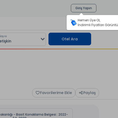
Giriş Yapın
Hemen Üye Ol,
İndirimli Fiyatları Görüntü
Sayısı
Otel Ara
Favorilerime Ekle
Paylaş
Bakanlığı - Basit Konaklama Belgesi : 2022-