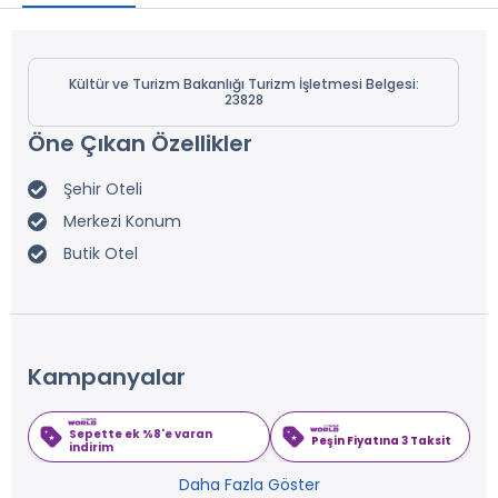
Kültür ve Turizm Bakanlığı Turizm İşletmesi Belgesi:
23828
Öne Çıkan Özellikler
Şehir Oteli
Merkezi Konum
Butik Otel
Kampanyalar
Sepette ek %8'e varan
Peşin Fiyatına 3 Taksit
indirim
Daha Fazla Göster